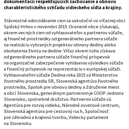
dokumentácií rešpektujúcich zachovanie a obnovu
charakteristického vzhľadu vidieckeho sídla a krajiny.
Slávnostné odovzdávanie cien sa uskutoční vo víťaznej obci
Spišský Hrhov v novembri 2015. Ocenené obce získavajú,
okrem vecných cien od vyhlasovateľov a partnerov súťaže,
aj finančné prostriedky od generálneho partnera súťaže
na realizáciu vybraných projektov obnovy dediny alebo
obohatenia života na dedine. Víťaz okrem toho získava
od generálneho partnera súťaže finančný príspevok
na organizačné zabezpečenie vyhlásenia výsledkov súťaže
a finančný príspevok na reprezentáciu v európskej súťaži.
Vyhlasovateľmi súťaže Dedina roka 2015 sú Ministerstvo
životného prostredia SR, Slovenská agentúra životného
prostredia, Spolok pre obnovu dediny a Združenie miest
a obcí Slovenska, generálnym partnerom je COOP Jednota
Slovensko, spotrebné družstvo. Partnermi súťaže sú
Agentúra pre rozvoj vidieka, Národné osvetové centrum,
Slovenská agentúra pre cestovný ruch, Spoločnosť
pre záhradnú a krajinnú tvorbu, Vidiecky parlament
na Slovensku.