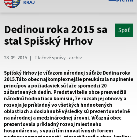
Toto je oficiálna webová stránka Prešovského
samosprávneho kraja. Oficiálne stránky využívajú doménu
psk.sk.
Dedinou roka 2015 sa
Späť
Táto stránka je zabezpečená
stal Spišský Hrhov
Buďte pozorní a vždy sa uistite, že zdieľate informácie iba
cez zabezpečenú webovú stránku. Zabezpečená stránka
28. 09. 2015
Tlačové správy - archiv
vždy začína https:// pred názvom domény webového sídla.
Spišský Hrhov je víťazom národnej súťaže Dedina roka
2015.Táto obec najkomplexnejšie preukázala naplnenie
princípov a požiadaviek súťaže spomedzi 20
zúčastnených dedín. Predstavitelia obce presvedčili
národnú hodnotiacu komisiu, že rozsah jej obnovy a
rozvoja je príkladný vo všetkých hodnotených
oblastiach a dosiahnuté výsledky sú prezentovateľné
na národnej a medzinárodnej úrovni. Víťazná obec
prezentovala príkladný rozvoj miestneho
hospodárenia, s využitím inovatívnych foriem