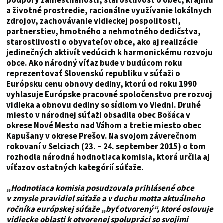
podpory zamestnanosti, starostlivosť o obec, krajinu
a životné prostredie, racionálne využívanie lokálnych
zdrojov, zachovávanie vidieckej pospolitosti,
partnerstiev, hmotného a nehmotného dedičstva,
starostlivosti o obyvateľov obce, ako aj realizácie
jedinečných aktivít vedúcich k harmonickému rozvoju
obce. Ako národný víťaz bude v budúcom roku
reprezentovať Slovenskú republiku v súťaži o
Európsku cenu obnovy dediny, ktorú od roku 1990
vyhlasuje Európske pracovné spoločenstvo pre rozvoj
vidieka a obnovu dediny so sídlom vo Viedni. Druhé
miesto v národnej súťaži obsadila obec Bošáca v
okrese Nové Mesto nad Váhom a tretie miesto obec
Kapušany v okrese Prešov. Na svojom záverečnom
rokovaní v Selciach (23. – 24. september 2015) o tom
rozhodla národná hodnotiaca komisia, ktorá určila aj
víťazov ostatných kategórií súťaže.
„Hodnotiaca komisia posudzovala prihlásené obce
v zmysle pravidiel súťaže a v duchu motta aktuálneho
ročníka európskej súťaže „byť otvorený“, ktoré oslovuje
vidiecke oblasti k otvorenej spolupráci so svojimi