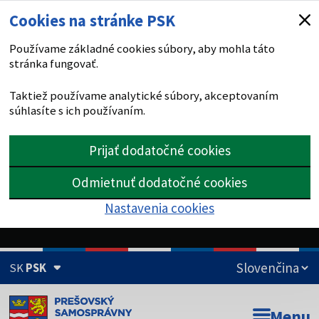
Cookies na stránke PSK
Používame základné cookies súbory, aby mohla táto
stránka fungovať.
Taktiež používame analytické súbory, akceptovaním
súhlasíte s ich používaním.
Prijať dodatočné cookies
Odmietnuť dodatočné cookies
Nastavenia cookies
SK
PSK
Doména psk.sk je oficiálna
Menu