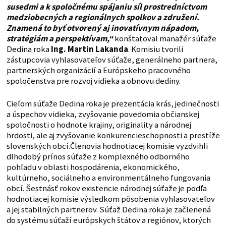
susedmi a k spoločnému spájaniu síl prostredníctvom
medziobecných a regionálnych spolkov a združení.
Znamená to byť otvorený aj inovatívnym nápadom,
stratégiám a perspektívam,“
konštatoval manažér súťaže
Dedina roka
Ing. Martin Lakanda
. Komisiu tvorili
zástupcovia vyhlasovateľov súťaže, generálneho partnera,
partnerských organizácií a Európskeho pracovného
spoločenstva pre rozvoj vidieka a obnovu dediny.
Cieľom súťaže Dedina roka je prezentácia krás, jedinečnosti
a úspechov vidieka, zvyšovanie povedomia občianskej
spoločnosti o hodnote krajiny, originality a národnej
hrdosti, ale aj zvyšovanie konkurencieschopnosti a prestíže
slovenských obcí.Členovia hodnotiacej komisie vyzdvihli
dlhodobý prínos súťaže z komplexného odborného
pohľadu v oblasti hospodárenia, ekonomického,
kultúrneho, sociálneho a environmentálneho fungovania
obcí. Šestnásť rokov existencie národnej súťaže je podľa
hodnotiacej komisie výsledkom pôsobenia vyhlasovateľov
a jej stabilných partnerov. Súťaž Dedina roka je začlenená
do systému súťaží európskych štátov a regiónov, ktorých