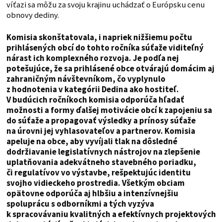
víťazi sa môžu za svoju krajinu uchádzať o Európsku cenu
obnovy dediny.
Komisia skonštatovala, i napriek nižšiemu počtu
prihlásených obcí do tohto ročníka súťaže viditeľný
nárast ich komplexného rozvoja. Je podľa nej
potešujúce, že sa prihlásené obce otvárajú domácim aj
zahraničným návštevníkom, čo vyplynulo
z hodnotenia v kategórii Dedina ako hostiteľ.
V budúcich ročníkoch komisia odporúča hľadať
možnosti a formy ďalšej motivácie obcí k zapojeniu sa
do súťaže a propagovať výsledky a prínosy súťaže
na úrovni jej vyhlasovateľov a partnerov. Komisia
apeluje na obce, aby vyvíjali tlak na dôsledné
dodržiavanie legislatívnych nástrojov na zlepšenie
uplatňovania adekvátneho stavebného poriadku,
či regulatívov vo výstavbe, rešpektujúc identitu
svojho vidieckeho prostredia. Všetkým obciam
opätovne odporúča aj hlbšiu a intenzívnejšiu
spoluprácu s odborníkmi a tých vyzýva
k
spracovávaniu kvalitných a efektívnych projektových