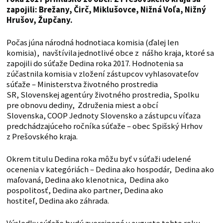
zapojili: Brežany, Čirč, Miklušovce, Nižná Voľa, Nižný
Hrušov, Župčany.
Počas júna národná hodnotiaca komisia (ďalej len
komisia), navštívila jednotlivé obce z nášho kraja, ktoré sa
zapojili do súťaže Dedina roka 2017. Hodnotenia sa
zúčastnila komisia v zložení zástupcov vyhlasovateľov
súťaže – Ministerstva životného prostredia
SR, Slovenskej agentúry životného prostredia, Spolku
pre obnovu dediny, Združenia miest a obcí
Slovenska, COOP Jednoty Slovensko a zástupcu víťaza
predchádzajúceho ročníka súťaže – obec Spišský Hrhov
z Prešovského kraja.
Okrem titulu Dedina roka môžu byť v súťaži udelené
ocenenia v kategóriách – Dedina ako hospodár, Dedina ako
maľovaná, Dedina ako klenotnica, Dedina ako
pospolitosť, Dedina ako partner, Dedina ako
hostiteľ, Dedina ako záhrada.