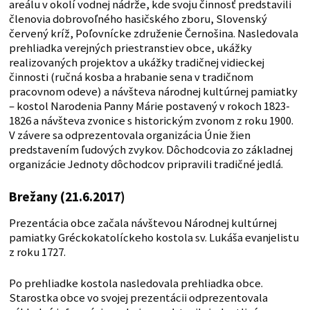
areálu v okolí vodnej nádrže, kde svoju činnosť predstavili
členovia dobrovoľného hasičského zboru, Slovenský
červený kríž, Poľovnícke združenie Černošina. Nasledovala
prehliadka verejných priestranstiev obce, ukážky
realizovaných projektov a ukážky tradičnej vidieckej
činnosti (ručná kosba a hrabanie sena v tradičnom
pracovnom odeve) a návšteva národnej kultúrnej pamiatky
– kostol Narodenia Panny Márie postavený v rokoch 1823-
1826 a návšteva zvonice s historickým zvonom z roku 1900.
V závere sa odprezentovala organizácia Únie žien
predstavením ľudových zvykov. Dôchodcovia zo základnej
organizácie Jednoty dôchodcov pripravili tradičné jedlá.
Brežany (21.6.2017)
Prezentácia obce začala návštevou Národnej kultúrnej
pamiatky Gréckokatolíckeho kostola sv. Lukáša evanjelistu
z roku 1727.
Po prehliadke kostola nasledovala prehliadka obce.
Starostka obce vo svojej prezentácii odprezentovala