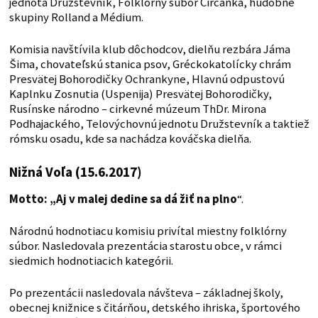
jednota Družstevník, Folklórny súbor Čirčanka, hudobné
skupiny Rolland a Médium.
Komisia navštívila klub dôchodcov, dielňu rezbára Jáma
Šima, chovateľskú stanica psov, Gréckokatolícky chrám
Presvätej Bohorodičky Ochrankyne, Hlavnú odpustovú
Kaplnku Zosnutia (Uspenija) Presvätej Bohorodičky,
Rusínske národno – cirkevné múzeum ThDr. Mirona
Podhajackého, Telovýchovnú jednotu Družstevník a taktiež
rómsku osadu, kde sa nachádza kováčska dielňa.
Nižná Voľa (15.6.2017)
Motto: „Aj v malej dedine sa dá žiť na plno
“.
Národnú hodnotiacu komisiu privítal miestny folklórny
súbor. Nasledovala prezentácia starostu obce, v rámci
siedmich hodnotiacich kategórii.
Po prezentácii nasledovala návšteva – základnej školy,
obecnej knižnice s čitárňou, detského ihriska, športového