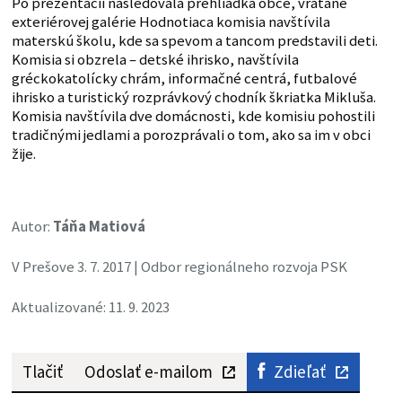
Po prezentácii nasledovala prehliadka obce, vrátane
exteriérovej galérie Hodnotiaca komisia navštívila
materskú školu, kde sa spevom a tancom predstavili deti.
Komisia si obzrela – detské ihrisko, navštívila
gréckokatolícky chrám, informačné centrá, futbalové
ihrisko a turistický rozprávkový chodník škriatka Mikluša.
Komisia navštívila dve domácnosti, kde komisiu pohostili
tradičnými jedlami a porozprávali o tom, ako sa im v obci
žije.
Autor:
Táňa Matiová
V Prešove 3. 7. 2017 | Odbor regionálneho rozvoja PSK
Aktualizované: 11. 9. 2023
Tlačiť
Odoslať e-mailom
Zdieľať