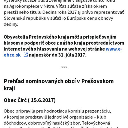
Výsledky súťaže budú zverejnené v auguste tohto roku
na Agrokomplexe v Nitre. Víťaz súťaže získa okrem
prestížneho titulu Dedina roka 2017 aj právo reprezentovať
Slovenskú republiku v súťaži o Európsku cenu obnovy
dediny.
Obyvatelia Prešovského kraja môžu prispieť svojím
hlasom a podporiť obce z nášho kraja prostredníctvom
internetového hlasovania na webovej stránke
www.e-
obce.sk
najneskôr do 31. júla 2017
.
***
Prehľad nominovaných obcí v Prešovskom
kraji
Obec Čirč ( 15.6.2017)
Obec pripravila pre hodnotiacu komisiu prezentáciu,
v ktorej sa predstavili jednotlivé organizácie – klub
dôchodcov, dobrovoľný hasičský zbor, Telovýchovná