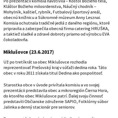
Po prezentácii komisia navštívila – Kostol Božieho tela,
Kláštor Božieho milosrdenstva, Náučný chodník –
Mohylník, kaštieľ, rybník, Futbalový športový areál,
obecnú knižnicu a Súkromné múzeum Anny Lesznai.
Komisia ochutnala tradičné jedlá z daného regiónu, ktoré
pripravila a zabezpečila obecná firma catering HRUŠKA,
a taktiež sladké a zdravé dobroty priamo od výrobcu EVA
čokoladovňa.
Miklušovce (23.6.2017)
Už po tretíkrát sa obec Miklušovce rozhodla
reprezentovať Prešovský kraj v súťaži dedina roka. Táto
obec v roku 2011 získala titul Dedina ako pospolitosť.
Starostka obce v úvode privítala komisiu a vo svojej
prezentácii predstavila obec a mikroregión Čierna Hora,
do ktorého obec Miklušovce patrí. Ďalej svoju činnosť
predstavili Občianske združenie SAPIO, Folklórny súbor
Jalinka a denný stacionár pre seniorov.