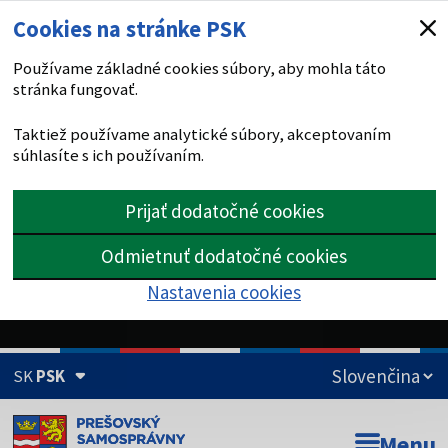
Cookies na stránke PSK
Používame základné cookies súbory, aby mohla táto
stránka fungovať.
Taktiež používame analytické súbory, akceptovaním
súhlasíte s ich používaním.
Prijať dodatočné cookies
Odmietnuť dodatočné cookies
Nastavenia cookies
SK
PSK
Doména psk.sk je oficiálna
Menu