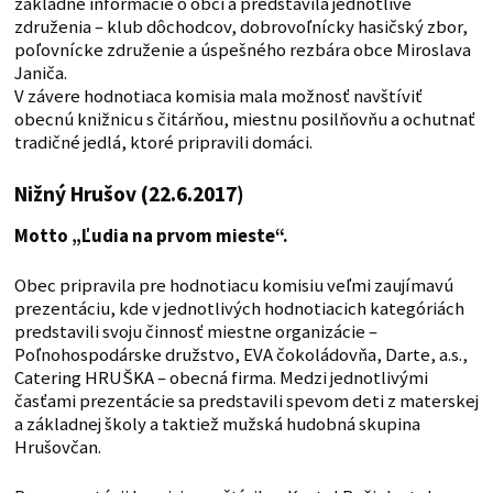
základné informácie o obci a predstavila jednotlivé
združenia – klub dôchodcov, dobrovoľnícky hasičský zbor,
poľovnícke združenie a úspešného rezbára obce Miroslava
Janiča.
V závere hodnotiaca komisia mala možnosť navštíviť
obecnú knižnicu s čitárňou, miestnu posilňovňu a ochutnať
tradičné jedlá, ktoré pripravili domáci.
Nižný Hrušov (22.6.2017)
Motto „Ľudia na prvom mieste“.
Obec pripravila pre hodnotiacu komisiu veľmi zaujímavú
prezentáciu, kde v jednotlivých hodnotiacich kategóriách
predstavili svoju činnosť miestne organizácie –
Poľnohospodárske družstvo, EVA čokoládovňa, Darte, a.s.,
Catering HRUŠKA – obecná firma. Medzi jednotlivými
časťami prezentácie sa predstavili spevom deti z materskej
a základnej školy a taktiež mužská hudobná skupina
Hrušovčan.