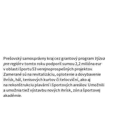
Prešovský samosprávny kraj cez grantový program
Výzva
pre región
v tomto roku podporil sumou 2,2 milióna eur
v oblasti športu 53 verejnoprospešných projektov.
Zamerané sú na revitalizáciu, oplotenie a dovybavenie
ihrísk, hál, tenisových kurtov či telocviční, ako aj
na rekonštrukciu plavární i športových areálov. Umožnili
a umožnia tiež výstavbu nových ihrísk, zón a športovej
akadémie.