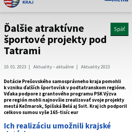
Toto je oficiálna webová stránka Prešovského
samosprávneho kraja. Oficiálne stránky využívajú doménu
psk.sk.
Ďalšie atraktívne
Späť
Táto stránka je zabezpečená
športové projekty pod
Tatrami
Buďte pozorní a vždy sa uistite, že zdieľate informácie iba
cez zabezpečenú webovú stránku. Zabezpečená stránka
vždy začína https:// pred názvom domény webového sídla.
10. 01. 2023
Aktuality – aktuálne
Aktuality 2023
Dotácie Prešovského samosprávneho kraja pomohli
k vzniku ďalších športovísk v podtatranskom regióne.
Vďaka podpore z grantového programu PSK Výzva
pre región mohli najnovšie zrealizovať svoje projekty
mestá Kežmarok, Spišská Belá aj Svit. Kraj ich podporil
celkovo sumou vyše 165-tisíc eur
Ich realizáciu umožnili krajské