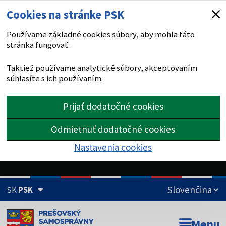
Cookies na stránke PSK
Používame základné cookies súbory, aby mohla táto
stránka fungovať.
Taktiež používame analytické súbory, akceptovaním
súhlasíte s ich používaním.
Prijať dodatočné cookies
Odmietnuť dodatočné cookies
Nastavenia cookies
SK
PSK
Doména psk.sk je oficiálna
Menu