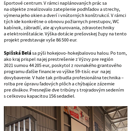
športové centrum. V rámci naplánovaných prác sa
na objekte zrealizovalo zateplenie podhľadov a strechy,
výmena jeho okien a dverí i vnútorných konštrukcií. V rámci
tých ide konkrétne o obnovu požiarnych prestupov, WC
kabínok, zábradlí, ale aj vykurovania, zdravotechniky
a elektroinštalácie. Výška dotácie prešovskej župy na tento
projekt predstavuje vyše 86 500 eur.
Spišská Belá
sa pýši hokejovo-hokejbalovou halou. Po tom,
ako kraj prispel na jej prestrešenie z Výzvy pre región
2021 sumou 44 205 eur, poskytol z rovnakého grantového
programu ďalšie financie vo výške 59-tisíc eur na jej
dovybavenie. V hale tak pribudla profesionálna technika –
rolba pre úpravu ľadových plôch a chýbajúce zázemie
pre divákov. Presnejšie dve tribúny s trojradovým sedením
s celkovou kapacitou 156 sedadiel.