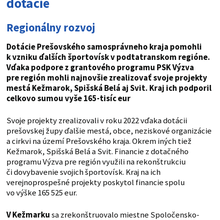
dotácie
Regionálny rozvoj
Dotácie Prešovského samosprávneho kraja pomohli
k vzniku ďalších športovísk v podtatranskom regióne.
Vďaka podpore z grantového programu PSK Výzva
pre región mohli najnovšie zrealizovať svoje projekty
mestá Kežmarok, Spišská Belá aj Svit. Kraj ich podporil
celkovo sumou vyše 165-tisíc eur
Svoje projekty zrealizovali v roku 2022 vďaka dotácii
prešovskej župy ďalšie mestá, obce, neziskové organizácie
a cirkvi na území Prešovského kraja. Okrem iných tiež
Kežmarok, Spišská Belá a Svit. Financie z dotačného
programu Výzva pre región využili na rekonštrukciu
či dovybavenie svojich športovísk. Kraj na ich
verejnoprospešné projekty poskytol financie spolu
vo výške 165 525 eur.
V Kežmarku
sa zrekonštruovalo miestne Spoločensko-