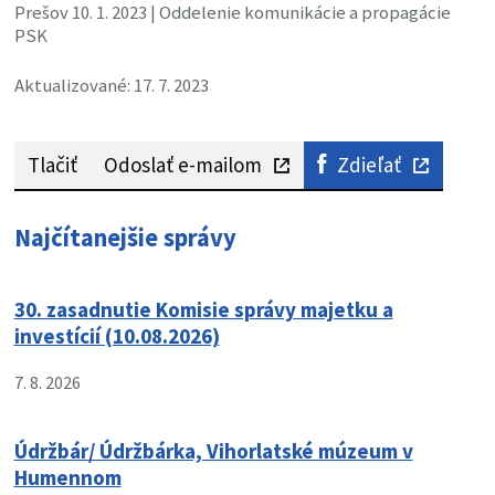
Prešov 10. 1. 2023 | Oddelenie komunikácie a propagácie
PSK
Aktualizované: 17. 7. 2023
Tlačiť
Odoslať e-mailom
Zdieľať
Najčítanejšie správy
30. zasadnutie Komisie správy majetku a
investícií (10.08.2026)
7. 8. 2026
Údržbár/ Údržbárka, Vihorlatské múzeum v
Humennom