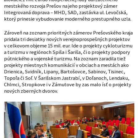
mestského rozvoja Prešov na jeho projektový zámer
Integrovaná doprava – MHD, SAD, zastávka ul. Levočská,
ktorý prinesie vybudovanie moderného prestupného uzla.
Zároveň na zoznam prioritných zámerov Prešovského kraja
pridala tri desiatky nových verejnoprospešných projektov
v celkovom objeme 15 mil. eur. Ide o projekty cykloturizmu
a turizmu v regiónoch Spiša i Šariša, či o projekty podpory
pútnického a vojenské turizmu. Na zoznam zaradila tiež
projekty miestnych komunikácií v obciach a mestách ako
Drienica, Svidník, Lipany, Bartošovce, Sabinov, Tisinec,
Topoľa či Soľ. V Šarišskom Jastrabí, v Doľanoch, Lendaku,
Chlmci, Stropkove i v Zámutove by zas malo ísť o projekty
nových zberných dvorov.