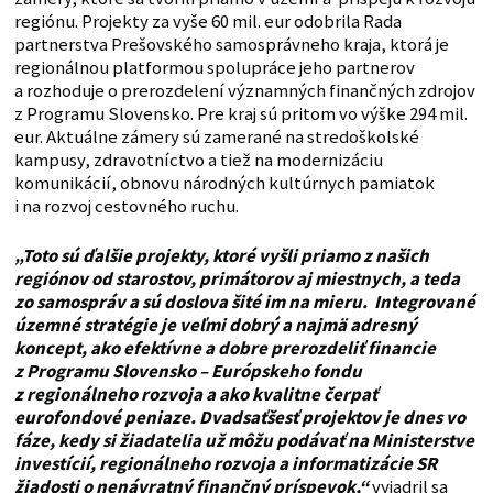
regiónu. Projekty za vyše 60 mil. eur odobrila Rada
partnerstva Prešovského samosprávneho kraja, ktorá je
regionálnou platformou spolupráce jeho partnerov
a rozhoduje o prerozdelení významných finančných zdrojov
z Programu Slovensko. Pre kraj sú pritom vo výške 294 mil.
eur. Aktuálne zámery sú zamerané na stredoškolské
kampusy, zdravotníctvo a tiež na modernizáciu
komunikácií, obnovu národných kultúrnych pamiatok
i na rozvoj cestovného ruchu.
„Toto sú ďalšie projekty, ktoré vyšli priamo z našich
regiónov od starostov, primátorov aj miestnych, a teda
zo samospráv a sú doslova šité im na mieru. Integrované
územné stratégie je veľmi dobrý a najmä adresný
koncept, ako efektívne a dobre prerozdeliť financie
z Programu Slovensko – Európskeho fondu
z regionálneho rozvoja a ako kvalitne čerpať
eurofondové peniaze. Dvadsaťšesť projektov je dnes vo
fáze, kedy si žiadatelia už môžu podávať na Ministerstve
investícií, regionálneho rozvoja a informatizácie SR
žiadosti o nenávratný finančný príspevok,“
vyjadril sa