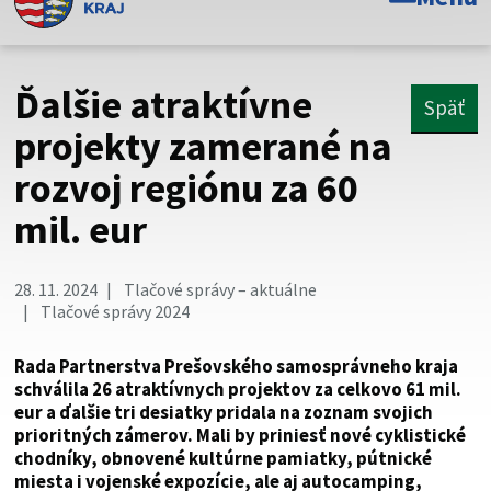
Toto je oficiálna webová stránka Prešovského
samosprávneho kraja. Oficiálne stránky využívajú doménu
psk.sk.
Ďalšie atraktívne
Späť
Táto stránka je zabezpečená
projekty zamerané na
rozvoj regiónu za 60
Buďte pozorní a vždy sa uistite, že zdieľate informácie iba
cez zabezpečenú webovú stránku. Zabezpečená stránka
mil. eur
vždy začína https:// pred názvom domény webového sídla.
28. 11. 2024
Tlačové správy – aktuálne
Tlačové správy 2024
Rada Partnerstva Prešovského samosprávneho kraja
schválila 26 atraktívnych projektov za celkovo 61 mil.
eur a ďalšie tri desiatky pridala na zoznam svojich
prioritných zámerov. Mali by priniesť nové cyklistické
chodníky, obnovené kultúrne pamiatky, pútnické
miesta i vojenské expozície, ale aj autocamping,