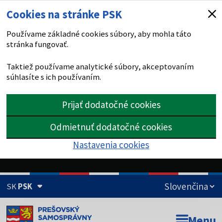
Cookies na stránke PSK
Používame základné cookies súbory, aby mohla táto
stránka fungovať.
Taktiež používame analytické súbory, akceptovaním
súhlasíte s ich používaním.
Prijať dodatočné cookies
Odmietnuť dodatočné cookies
Nastavenia cookies
SK
PSK
Doména psk.sk je oficiálna
Menu