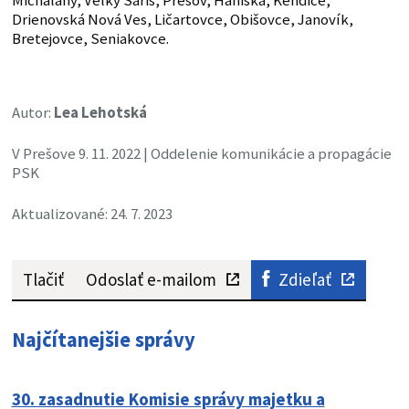
Michaľany, Veľký Šariš, Prešov, Haniska, Kendice,
Drienovská Nová Ves, Ličartovce, Obišovce, Janovík,
Bretejovce, Seniakovce.
Autor:
Lea Lehotská
V Prešove 9. 11. 2022 | Oddelenie komunikácie a propagácie
PSK
Aktualizované: 24. 7. 2023
Tlačiť
Odoslať e-mailom
Zdieľať
Najčítanejšie správy
30. zasadnutie Komisie správy majetku a