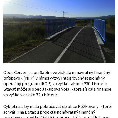
Obec Červenica pri Sabinove získala nenávratný finančný
príspevok (NFP) v rámci výzvy Integrovaný regionálny
operačný program (IROP) vo výške takmer 230-tisíc eur.
Stavať môže aj obec Jakubova Voľa, ktorá získala financie
vo výške viac ako 72-tisíc eur.
Cyklotrasa by mala pokračovať do obce Rožkovany, ktorej
schválili na I. etapu projektu nenávratný finančný
príspevok vo výške 484-tisíc eur. A na I. etapu cyklotrasy