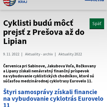
Toto je oficiálna webová stránka Prešovského
samosprávneho kraja. Oficiálne stránky využívajú doménu
psk.sk.
Cyklisti budú môcť
Späť
Táto stránka je zabezpečená
prejsť z Prešova až do
Lipian
Buďte pozorní a vždy sa uistite, že zdieľate informácie iba
cez zabezpečenú webovú stránku. Zabezpečená stránka
vždy začína https:// pred názvom domény webového sídla.
9. 11. 2022
Aktuality - archiv
Aktuality 2022
Červenica pri Sabinove, Jakubova Voľa, Rožkovany
a Lipany získali nenávratný finančný príspevok
na vybudovanie cyklistických chodníkov, ktoré sú
súčasťou medzinárodnej cyklotrasy Eurovelo 11.
Štyri samosprávy získali financie
na vybudovanie cyklotrás Eurovelo
11