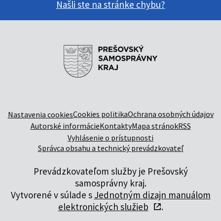
Našli ste na stránke chybu?
Cookies politika
Ochrana osobných údajov
Nastavenia cookies
Autorské informácie
Kontakty
Mapa stránok
RSS
Vyhlásenie o prístupnosti
Správca obsahu a technický prevádzkovateľ
Prevádzkovateľom služby je Prešovský
samosprávny kraj.
Vytvorené v súlade s
Jednotným dizajn manuálom
elektronických služieb
.