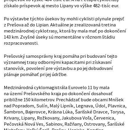
získalo príspevok aj mesto Lipany vo výške 482-tisíc eur.
Po výstavbe týchto úsekov by mohli cyklisti plynule prejsť
z Prešova až do Lipian. Aktuálne je zrealizovaná tretina
medzinárodnej cyklotrasy, ktorá by mala mať po dokončení
143 km. Zvyšné úseky sú momentálne v rôznom štádiu
rozpracovanosti.
Prešovský samosprávny kraj pomáha pri budovaní tejto
významnej trasy odbornými kapacitami pri získavaní
stanovísk, povolení pre výstavbu a po jej dobudovaní
plánuje pomáhať pri jej údržbe.
Medzinárodná cyklomagistrála Eurovelo 11 by mala
na území Prešovského kraja po dokončení dosahovať
približne 150 kilometrov. Prechádzať bude obcami Mníšek
nad Popradom, Sulín, Malý Lipník, Legnava, Údol, Plavnica,
Šambron, Bajerovce, Krásna Lúka, Šarišské Dravce, Torysa,
Krivany, Lipany, Rožkovany, Jakubova Voľa, Červenica,
Pečovská Nová Ves, Sabinov, Ražňany, Ostrovany, Šarišské