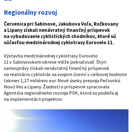
Regionálny rozvoj
Červenica pri Sabinove, Jakubova Voľa, Rožkovany
a Lipany získali nenávratný finančný príspevok
na vybudovanie cyklistických chodníkov, ktoré sú
súčasťou medzinárodnej cyklotrasy Eurovelo 11.
Výstavba medzinárodnej cyklotrasy Eurovelo
11 v Sabinovskom okrese môže pokračovať. Štyri
samosprávy získali nenávratný finančný príspevok
na realizáciu cyklotrás na svojom území v celkovej hodnote
takmer 1,27 miliónov eur. Nové úseky prepoja Pečovskú
Novú Ves a Lipany. Žiadosti o príspevok spracovala
Agentúra regionálneho rozvoja PSK, ktorá sa podieľa aj
na implementácii projektov.