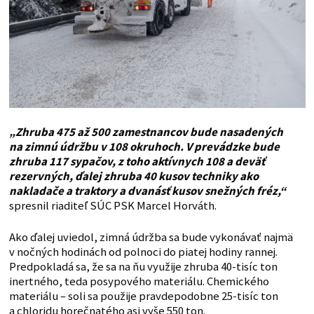
„Zhruba 475 až 500 zamestnancov bude nasadených
na zimnú údržbu v 108 okruhoch. V prevádzke bude
zhruba 117 sypačov, z toho aktívnych 108 a deväť
rezervných, ďalej zhruba 40 kusov techniky ako
nakladače a traktory a dvanásť kusov snežných fréz,“
spresnil riaditeľ SÚC PSK Marcel Horváth.
Ako ďalej uviedol, zimná údržba sa bude vykonávať najmä
v nočných hodinách od polnoci do piatej hodiny rannej.
Predpokladá sa, že sa na ňu využije zhruba 40-tisíc ton
inertného, teda posypového materiálu. Chemického
materiálu – soli sa použije pravdepodobne 25-tisíc ton
a chloridu horečnatého asi vyše 550 ton.