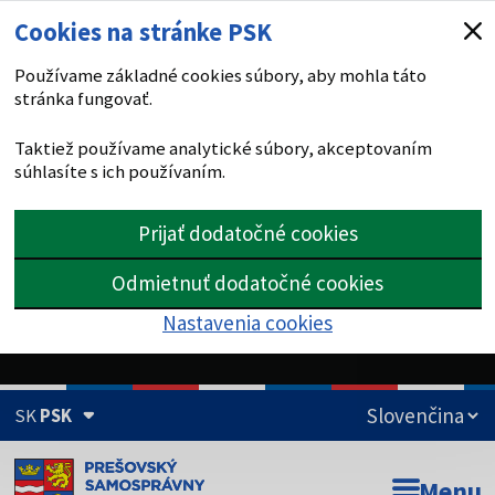
Cookies na stránke PSK
Používame základné cookies súbory, aby mohla táto
stránka fungovať.
Taktiež používame analytické súbory, akceptovaním
súhlasíte s ich používaním.
Prijať dodatočné cookies
Odmietnuť dodatočné cookies
Nastavenia cookies
SK
PSK
Doména psk.sk je oficiálna
Menu