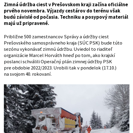
Zimná údržba ciest v Prešovskom kraji začína oficiálne
prvého novembra. Výjazdy cestárov do terénu však
budú závislé od počasia. Techniku a posypový materiál
majú už pripravené.
Približne 500 zamestnancov Správy a údržby ciest
Prešovského samosprávneho kraja (SÚC PSK) bude túto
sezónu vykonávať zimnú údržbu. Uviedol to riaditeľ
organizácie Marcel Horváth hneď po tom, ako krajskí
poslanci schválili Operačný plán zimnej údržby PSK
pre obdobie 2022/2023. Urobili tak v pondelok (17.10.)
na svojom 40. rokovaní.