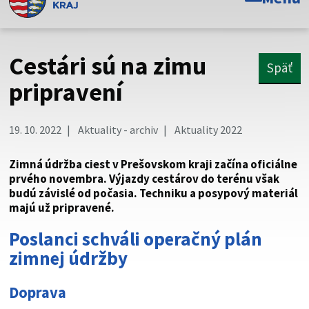
Toto je oficiálna webová stránka Prešovského
samosprávneho kraja. Oficiálne stránky využívajú doménu
psk.sk.
Cestári sú na zimu
Späť
Táto stránka je zabezpečená
pripravení
Buďte pozorní a vždy sa uistite, že zdieľate informácie iba
cez zabezpečenú webovú stránku. Zabezpečená stránka
19. 10. 2022
Aktuality - archiv
Aktuality 2022
vždy začína https:// pred názvom domény webového sídla.
Zimná údržba ciest v Prešovskom kraji začína oficiálne
prvého novembra. Výjazdy cestárov do terénu však
budú závislé od počasia. Techniku a posypový materiál
majú už pripravené.
Poslanci schváli operačný plán
zimnej údržby
Doprava