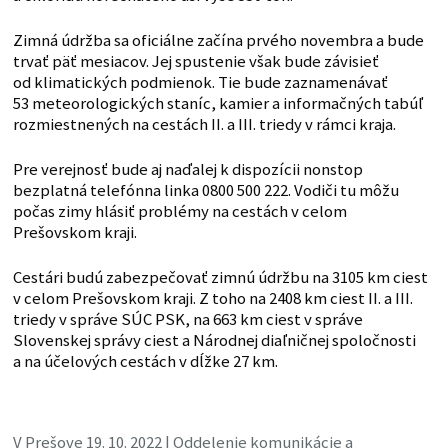
Zimná údržba sa oficiálne začína prvého novembra a bude
trvať päť mesiacov. Jej spustenie však bude závisieť
od klimatických podmienok. Tie bude zaznamenávať
53 meteorologických staníc, kamier a informačných tabúľ
rozmiestnených na cestách II. a III. triedy v rámci kraja.
Pre verejnosť bude aj naďalej k dispozícii nonstop
bezplatná telefónna linka 0800 500 222. Vodiči tu môžu
počas zimy hlásiť problémy na cestách v celom
Prešovskom kraji.
Cestári budú zabezpečovať zimnú údržbu na 3105 km ciest
v celom Prešovskom kraji. Z toho na 2408 km ciest II. a III.
triedy v správe SÚC PSK, na 663 km ciest v správe
Slovenskej správy ciest a Národnej diaľničnej spoločnosti
a na účelových cestách v dĺžke 27 km.
V Prešove 19. 10. 2022 | Oddelenie komunikácie a