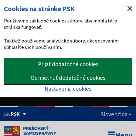
Cookies na stránke PSK
Používame základné cookies súbory, aby mohla táto
stránka fungovať.
Taktiež používame analytické súbory, akceptovaním
súhlasíte s ich používaním.
Prijať dodatočné cookies
Odmietnuť dodatočné cookies
Nastavenia cookies
SK
PSK
Doména psk.sk je oficiálna
Menu