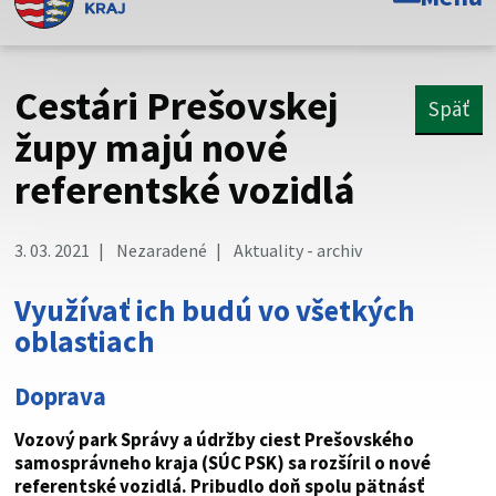
Toto je oficiálna webová stránka Prešovského
samosprávneho kraja. Oficiálne stránky využívajú doménu
psk.sk.
Cestári Prešovskej
Späť
Táto stránka je zabezpečená
župy majú nové
referentské vozidlá
Buďte pozorní a vždy sa uistite, že zdieľate informácie iba
cez zabezpečenú webovú stránku. Zabezpečená stránka
vždy začína https:// pred názvom domény webového sídla.
3. 03. 2021
Nezaradené
Aktuality - archiv
Využívať ich budú vo všetkých
oblastiach
Doprava
Vozový park Správy a údržby ciest Prešovského
samosprávneho kraja (SÚC PSK) sa rozšíril o nové
referentské vozidlá. Pribudlo doň spolu pätnásť