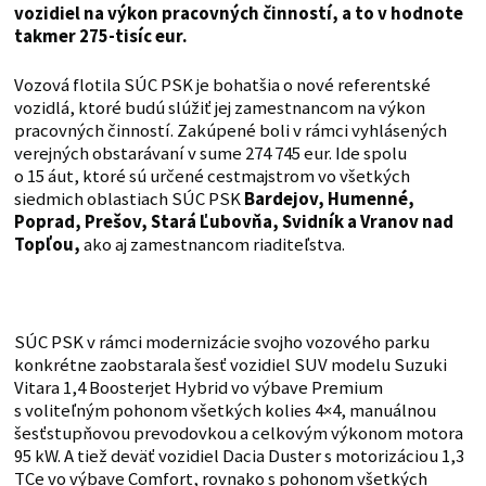
vozidiel na výkon pracovných činností, a to v hodnote
takmer 275-tisíc eur.
Vozová flotila SÚC PSK je bohatšia o nové referentské
vozidlá, ktoré budú slúžiť jej zamestnancom na výkon
pracovných činností. Zakúpené boli v rámci vyhlásených
verejných obstarávaní v sume 274 745 eur. Ide spolu
o 15 áut, ktoré sú určené cestmajstrom vo všetkých
siedmich oblastiach SÚC PSK
Bardejov, Humenné,
Poprad, Prešov, Stará Ľubovňa, Svidník a Vranov nad
Topľou
,
ako aj zamestnancom riaditeľstva.
SÚC PSK v rámci modernizácie svojho vozového parku
konkrétne zaobstarala šesť vozidiel SUV modelu Suzuki
Vitara 1,4 Boosterjet Hybrid vo výbave Premium
s voliteľným pohonom všetkých kolies 4×4, manuálnou
šesťstupňovou prevodovkou a celkovým výkonom motora
95 kW. A tiež deväť vozidiel Dacia Duster s motorizáciou 1,3
TCe vo výbave Comfort, rovnako s pohonom všetkých