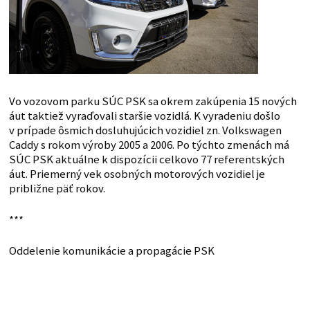
Vo vozovom parku SÚC PSK sa okrem zakúpenia 15 nových
áut taktiež vyraďovali staršie vozidlá. K vyradeniu došlo
v prípade ôsmich dosluhujúcich vozidiel zn. Volkswagen
Caddy s rokom výroby 2005 a 2006. Po týchto zmenách má
SÚC PSK aktuálne k dispozícii celkovo 77 referentských
áut. Priemerný vek osobných motorových vozidiel je
približne päť rokov.
***
Oddelenie komunikácie a propagácie PSK