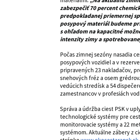
materiálmi:
„Na aktuálnu zimnú
zabezpečiť 70 percent chemick
predpokladanej priemernej sp
posypový materiál budeme pri
s ohľadom na kapacitné možnos
intenzity zimy a spotrebovanej
Počas zimnej sezóny nasadia ce
posypových vozidiel a v rezerve
pripravených 23 nakladačov, pre
snehových fréz a osem grédrov.
vedúcich stredísk a 54 dispeče
zamestnancov v profesiách vodič,
Správa a údržba ciest PSK v upl
technologické systémy pre ces
monitorovacie systémy a 22 met
systémom. Aktuálne zábery z ci