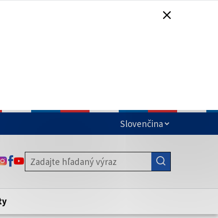
čená
ODKAZ SA OTVORÍ NA NOVEJ KARTE
ODKAZ SA OTVORÍ NA NOVEJ KARTE
ODKAZ SA OTVORÍ NA NOVEJ KARTE
stite, že zdieľate informácie iba cez
nku. Zabezpečená stránka vždy začína
ény webového sídla.
ty