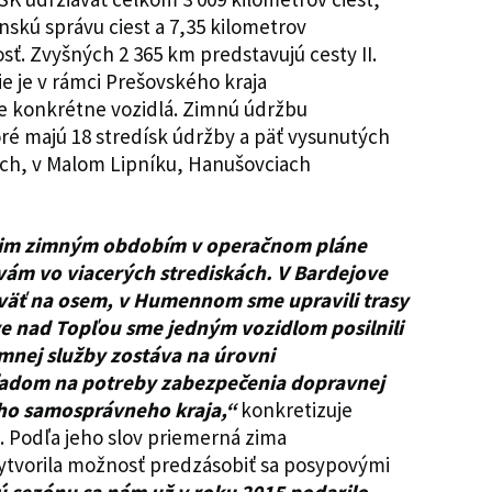
nskú správu ciest a 7,35 kilometrov
ť. Zvyšných 2 365 km predstavujú cesty II.
cie je v rámci Prešovského kraja
e konkrétne vozidlá. Zimnú údržbu
ré majú 18 stredísk údržby a päť vysunutých
och, v Malom Lipníku, Hanušovciach
cim zimným obdobím v operačnom pláne
ám vo viacerých strediskách. V Bardejove
eväť na osem, v Humennom sme upravili trasy
e nad Topľou sme jedným vozidlom posilnili
mnej služby zostáva na úrovni
ľadom na potreby zabezpečenia dopravnej
ho samosprávneho kraja,“
konkretizuje
. Podľa jeho slov priemerná zima
ytvorila možnosť predzásobiť sa posypovými