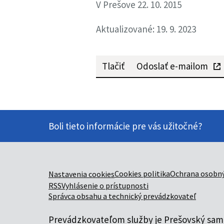
V Prešove 22. 10. 2015
Aktualizované: 19. 9. 2023
Tlačiť
Odoslať e-mailom
Boli tieto informácie pre vás užitočné?
Cookies politika
Ochrana osobný
Nastavenia cookies
RSS
Vyhlásenie o prístupnosti
Správca obsahu a technický prevádzkovateľ
Prevádzkovateľom služby je Prešovský samo