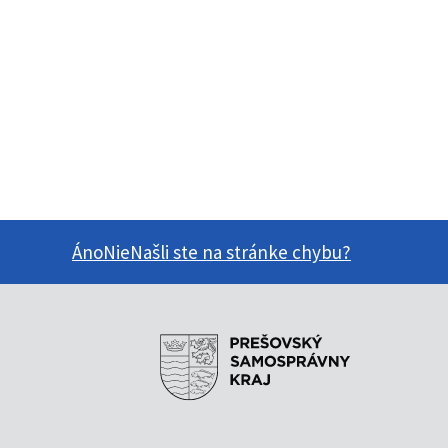
Áno
Nie
Našli ste na stránke chybu?