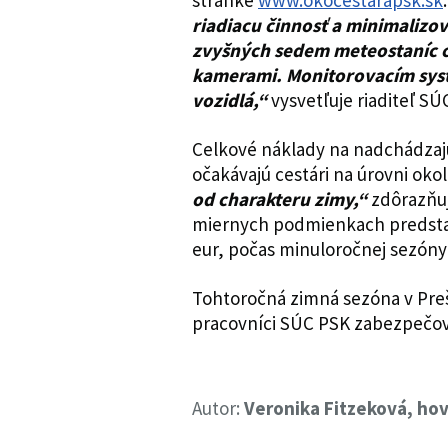
stránke
www.okocestarapsk.sk
riadiacu činnosť a minimalizov
zvyšných sedem meteostaníc c
kamerami. Monitorovacím sys
vozidlá,“
vysvetľuje riaditeľ SÚ
Celkové náklady na nadchádzajúc
očakávajú cestári na úrovni okol
od charakteru zimy,“
zdôrazňuj
miernych podmienkach predstav
eur, počas minuloročnej sezóny 
Tohtoročná zimná sezóna v Preš
pracovníci SÚC PSK zabezpečoval
Autor:
Veronika Fitzeková, ho