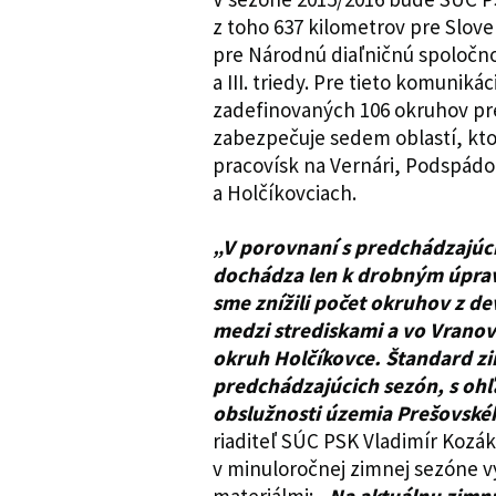
z toho 637 kilometrov pre Slove
pre Národnú diaľničnú spoločnos
a III. triedy. Pre tieto komuniká
zadefinovaných 106 okruhov pr
zabezpečuje sedem oblastí, kto
pracovísk na Vernári, Podspád
a Holčíkovciach.
„V porovnaní s predchádzajú
dochádza len k drobným úprav
sme znížili počet okruhov z d
medzi strediskami a vo Vranov
okruh Holčíkovce. Štandard zi
predchádzajúcich sezón, s oh
obslužnosti územia Prešovské
riaditeľ SÚC PSK Vladimír Kozák
v minuloročnej zimnej sezóne v