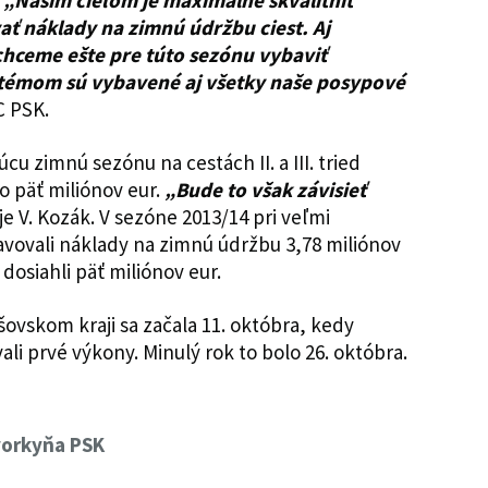
.
„Naším cieľom je maximálne skvalitniť
ať náklady na zimnú údržbu ciest. Aj
hceme ešte pre túto sezónu vybaviť
témom sú vybavené aj všetky naše posypové
C PSK.
u zimnú sezónu na cestách II. a III. tried
o päť miliónov eur.
„Bude to však závisieť
e V. Kozák. V sezóne 2013/14 pri veľmi
ovali náklady na zimnú údržbu 3,78 miliónov
dosiahli päť miliónov eur.
ovskom kraji sa začala 11. októbra, kedy
i prvé výkony. Minulý rok to bolo 26. októbra.
vorkyňa PSK