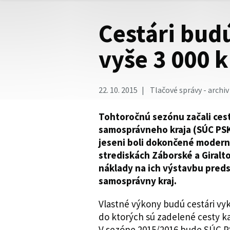
Cestári bud
vyše 3 000 k
22. 10. 2015
Tlačové správy - archiv
Tohtoročnú sezónu začali cest
samosprávneho kraja (SÚC PSK)
jeseni boli dokončené modern
strediskách Záborské a Giralt
náklady na ich výstavbu predst
samosprávny kraj.
Vlastné výkony budú cestári vy
do ktorých sú zadelené cesty kateg
V sezóne 2015/2016 bude SÚC PS