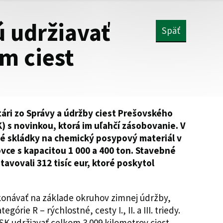
ú udržiavať
Späť
m ciest
ári zo Správy a údržby ciest Prešovského
 s novinkou, ktorá im uľahčí zásobovanie. V
é skládky na chemický posypový materiál v
ovce s kapacitou 1 000 a 400 ton. Stavebné
avovali 312 tisíc eur, ktoré poskytol
konávať na základe okruhov zimnej údržby,
órie R – rýchlostné, cesty I., II. a III. triedy.
K udržiavať celkom 3 009 kilometrov ciest,