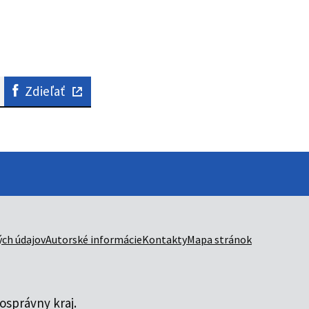
Zdieľať
ch údajov
Autorské informácie
Kontakty
Mapa stránok
správny kraj.