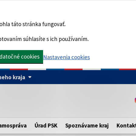
hla táto stránka fungovať.
tovaním súhlasíte s ich používaním.
datočné cookies
Nastavenia cookies
eho kraja
Táto stránka je zabezpe
Buďte pozorní a vždy sa ui
ého samosprávneho kraja.
zabezpečenú webovú strá
https:// pred názvom dom
amospráva
Úrad PSK
Spoznávame kraj
Kontak