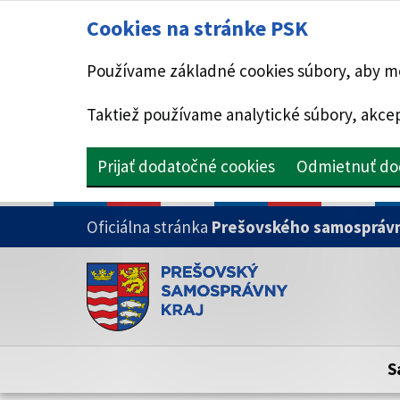
Cookies na stránke PSK
Používame základné cookies súbory, aby mo
Taktiež používame analytické súbory, akcep
Prijať dodatočné cookies
Odmietnuť do
PRESKOČIŤ NA HLAVNÝ OBSAH
Oficiálna stránka
Prešovského samosprávn
Doména psk.sk je oficiálna
Toto je oficiálna webová stránka Prešovsk
Oficiálne stránky využívajú doménu psk.sk.
S