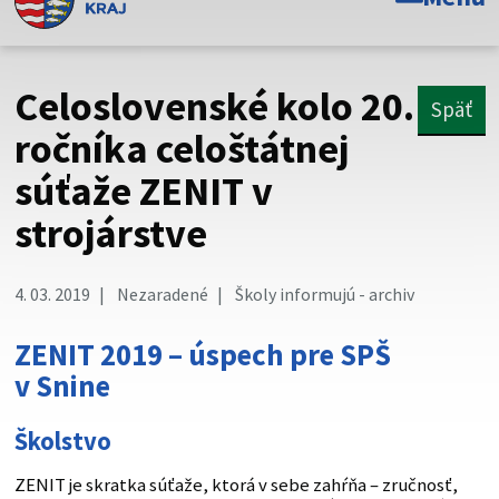
Toto je oficiálna webová stránka Prešovského
samosprávneho kraja. Oficiálne stránky využívajú doménu
psk.sk.
Celoslovenské kolo 20.
Späť
Táto stránka je zabezpečená
ročníka celoštátnej
súťaže ZENIT v
Buďte pozorní a vždy sa uistite, že zdieľate informácie iba
cez zabezpečenú webovú stránku. Zabezpečená stránka
strojárstve
vždy začína https:// pred názvom domény webového sídla.
4. 03. 2019
Nezaradené
Školy informujú - archiv
ZENIT 2019 – úspech pre SPŠ
v Snine
Školstvo
ZENIT je skratka súťaže, ktorá v sebe zahŕňa – zručnosť,