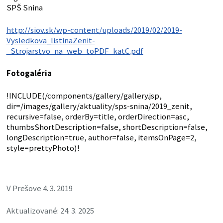
SPŠ Snina
http://siov.sk/wp-content/uploads/2019/02/2019-
Vysledkova_listinaZenit-
_Strojarstvo_na_web_toPDF_katC.pdf
Fotogaléria
!INCLUDE(/components/gallery/gallery.jsp,
dir=/images/gallery/aktuality/sps-snina/2019_zenit,
recursive=false, orderBy=title, orderDirection=asc,
thumbsShortDescription=false, shortDescription=false,
longDescription=true, author=false, itemsOnPage=2,
style=prettyPhoto)!
V Prešove 4. 3. 2019
Aktualizované: 24. 3. 2025