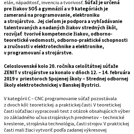
elán, nápaditosť, invenciu a tvorivosť.
Súťaž je určená
pre žiakov SOŠ a gymnázií a v 9 kategóriách je
zameraná na programovanie, elektroniku
a strojárstvo. Jej cieľom je podpora a vyhľadávanie
talentovaných a nadaných žiakov stredných škôl,
rozvíjať tvorivé kompetencie žiakov, odborno-
teoretické vedomosti, odborno-praktické schopnosti
a zručnosti v elektrotechnike a elektronike,
v programovaní a strojárstve.
Celoslovenské kolo 20. ročníka celoštátnej súťaže
ZENIT v strojárstve sa konalo v dňoch 12. – 14. februára
2019 v priestoroch Spojenej školy – Strednej odbornej
školy elektrotechnickej v Banskej Bystrici.
V kategórii C – CNC programovanie súťaž pozostávala
z dvoch kôl: teoretickej a praktickej časti. V teoretickej
časti súťažiaci vypracovali test z otázok obsahujúcich výber
zo základného učiva strojárskych predmetov – technické
kreslenie, strojárska technológia, časti strojov. V praktickej
časti mali žiaci vytvoriť podľa zadanej výkresovej