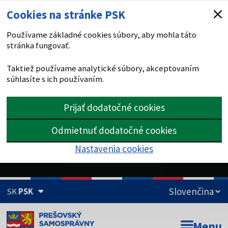
Cookies na stránke PSK
Používame základné cookies súbory, aby mohla táto
stránka fungovať.
Taktiež používame analytické súbory, akceptovaním
súhlasíte s ich používaním.
Prijať dodatočné cookies
Odmietnuť dodatočné cookies
Nastavenia cookies
SK
PSK
Doména psk.sk je oficiálna
Menu