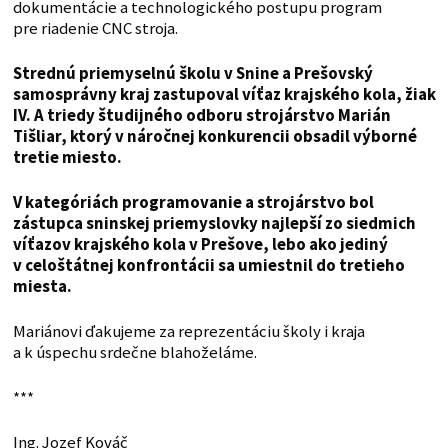
dokumentácie a technologického postupu program
pre riadenie CNC stroja.
Strednú priemyselnú školu v Snine a Prešovský
samosprávny kraj zastupoval víťaz krajského kola, žiak
IV. A triedy študijného odboru strojárstvo Marián
Tišliar, ktorý v náročnej konkurencii obsadil výborné
tretie miesto.
V kategóriách programovanie a strojárstvo bol
zástupca sninskej priemyslovky najlepší zo siedmich
víťazov krajského kola v Prešove, lebo ako jediný
v celoštátnej konfrontácii sa umiestnil do tretieho
miesta.
Mariánovi ďakujeme za reprezentáciu školy i kraja
a k úspechu srdečne blahoželáme.
***
Ing. Jozef Kováč