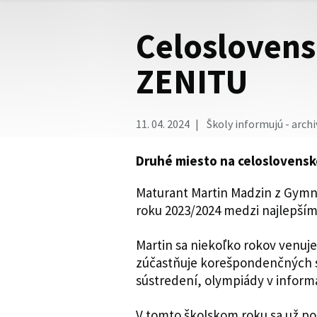
Celoslovens
ZENITU
11. 04. 2024
Školy informujú - archi
Druhé miesto na celoslovensk
Maturant Martin Madzin z Gymná
roku 2023/2024 medzi najlepším
Martin sa niekoľko rokov venu
zúčastňuje korešpondenčných 
sústredení, olympiády v informa
V tomto školskom roku sa už po