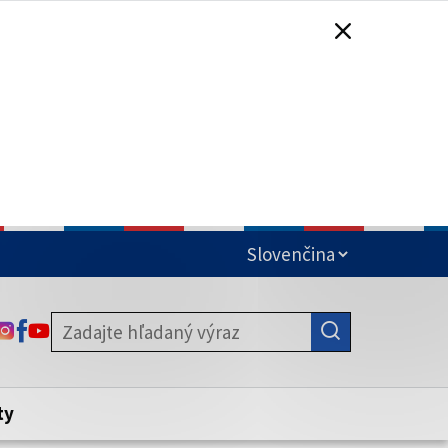
čená
ODKAZ SA OTVORÍ NA NOVEJ KARTE
ODKAZ SA OTVORÍ NA NOVEJ KARTE
ODKAZ SA OTVORÍ NA NOVEJ KARTE
stite, že zdieľate informácie iba cez
nku. Zabezpečená stránka vždy začína
ény webového sídla.
ty