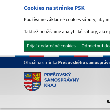
Cookies na stránke PSK
Používame základné cookies súbory, aby mo
Taktiež používame analytické súbory, akcep
Prijať dodatočné cookies
Odmietnuť do
PRESKOČIŤ NA HLAVNÝ OBSAH
Oficiálna stránka
Prešovského samosprávn
Doména psk.sk je oficiálna
Toto je oficiálna webová stránka Prešovsk
Oficiálne stránky využívajú doménu psk.sk.
S