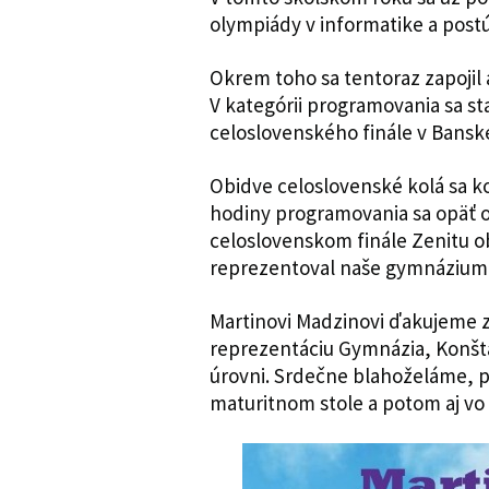
olympiády v informatike a postú
Okrem toho sa tentoraz zapojil 
V kategórii programovania sa sta
celoslovenského finále v Banskej
Obidve celoslovenské kolá sa k
hodiny programovania sa opäť od
celoslovenskom finále Zenitu ob
reprezentoval naše gymnázium
Martinovi Madzinovi ďakujeme 
reprezentáciu Gymnázia, Konšta
úrovni. Srdečne blahoželáme, pr
maturitnom stole a potom aj vo