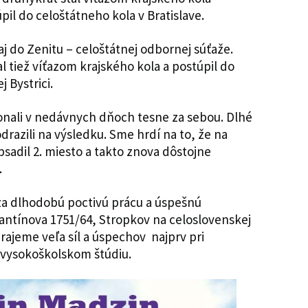
pil do celoštátneho kola v Bratislave.
aj do Zenitu – celoštátnej odbornej súťaže.
l tiež víťazom krajského kola a postúpil do
 Bystrici.
onali v nedávnych dňoch tesne za sebou. Dlhé
razili na výsledku. Sme hrdí na to, že na
sadil 2. miesto a takto znova dôstojne
.
za dlhodobú poctivú prácu a úspešnú
ntínova 1751/64, Stropkov na celoslovenskej
ajeme veľa síl a úspechov najprv pri
 vysokoškolskom štúdiu.