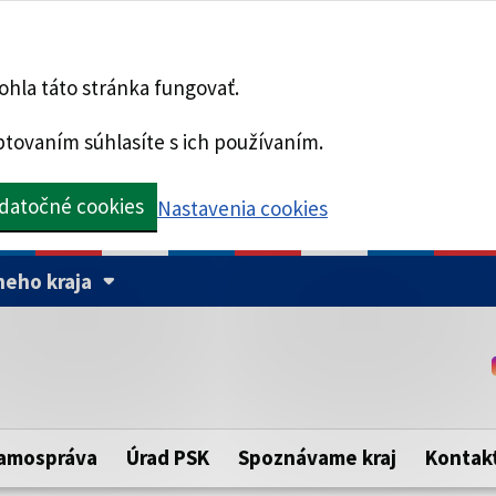
hla táto stránka fungovať.
tovaním súhlasíte s ich používaním.
datočné cookies
Nastavenia cookies
eho kraja
Táto stránka je zabezpe
Buďte pozorní a vždy sa ui
ého samosprávneho kraja.
zabezpečenú webovú strá
https:// pred názvom dom
amospráva
Úrad PSK
Spoznávame kraj
Kontak