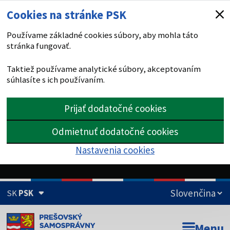
Cookies na stránke PSK
Používame základné cookies súbory, aby mohla táto
stránka fungovať.
Taktiež používame analytické súbory, akceptovaním
súhlasíte s ich používaním.
Prijať dodatočné cookies
Odmietnuť dodatočné cookies
Nastavenia cookies
SK
PSK
Doména psk.sk je oficiálna
Menu