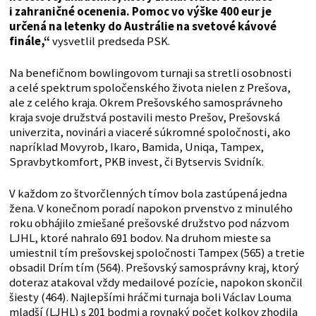
i zahraničné ocenenia. Pomoc vo výške 400 eur je
určená na letenky do Austrálie na svetové kávové
finále,“
vysvetlil predseda PSK.
Na benefičnom bowlingovom turnaji sa stretli osobnosti
a celé spektrum spoločenského života nielen z Prešova,
ale z celého kraja. Okrem Prešovského samosprávneho
kraja svoje družstvá postavili mesto Prešov, Prešovská
univerzita, novinári a viaceré súkromné spoločnosti, ako
napríklad Movyrob, Ikaro, Bamida, Uniqa, Tampex,
Spravbytkomfort, PKB invest, či Bytservis Svidník.
V každom zo štvorčlenných tímov bola zastúpená jedna
žena. V konečnom poradí napokon prvenstvo z minulého
roku obhájilo zmiešané prešovské družstvo pod názvom
LJHL, ktoré nahralo 691 bodov. Na druhom mieste sa
umiestnil tím prešovskej spoločnosti Tampex (565) a tretie
obsadil Drím tím (564). Prešovský samosprávny kraj, ktorý
doteraz atakoval vždy medailové pozície, napokon skončil
šiesty (464). Najlepšími hráčmi turnaja boli Václav Louma
mladší (LJHL) s 201 bodmi a rovnaký počet kolkov zhodila