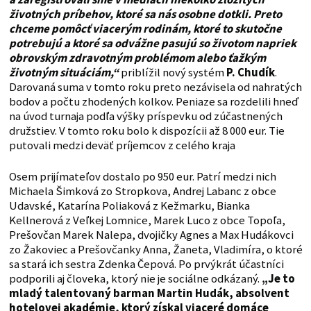
životných príbehov, ktoré sa nás osobne dotkli. Preto
chceme pomôcť viacerým rodinám, ktoré to skutočne
potrebujú a ktoré sa odvážne pasujú so životom napriek
obrovským zdravotným problémom alebo ťažkým
životným situáciám,“
priblížil nový systém
P. Chudík
.
Darovaná suma v tomto roku preto nezávisela od nahratých
bodov a počtu zhodených kolkov. Peniaze sa rozdelili hneď
na úvod turnaja podľa výšky príspevku od zúčastnených
družstiev. V tomto roku bolo k dispozícii až 8 000 eur. Tie
putovali medzi deväť príjemcov z celého kraja
Osem prijímateľov dostalo po 950 eur. Patrí medzi nich
Michaela Šimková zo Stropkova, Andrej Labanc z obce
Udavské, Katarína Poliaková z Kežmarku, Bianka
Kellnerová z Veľkej Lomnice, Marek Luco z obce Topoľa,
Prešovčan Marek Nalepa, dvojičky Agnes a Max Hudákovci
zo Žakoviec a Prešovčanky Anna, Žaneta, Vladimíra, o ktoré
sa stará ich sestra Zdenka Čepová. Po prvýkrát účastníci
podporili aj človeka, ktorý nie je sociálne odkázaný.
„Je to
mladý talentovaný barman Martin Hudák, absolvent
hotelovej akadémie, ktorý získal viaceré domáce