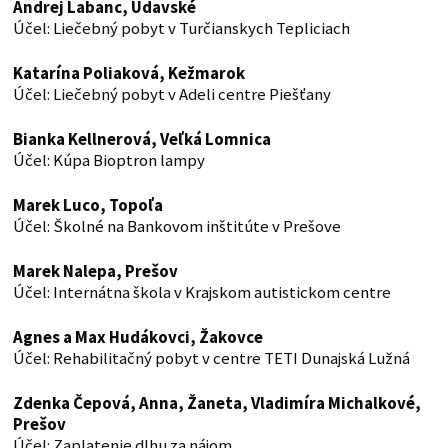
Andrej Labanc, Udavské
Účel: Liečebný pobyt v Turčianskych Tepliciach
Katarína Poliaková, Kežmarok
Účel: Liečebný pobyt v Adeli centre Piešťany
Bianka Kellnerová, Veľká Lomnica
Účel: Kúpa Bioptron lampy
Marek Luco, Topoľa
Účel: Školné na Bankovom inštitúte v Prešove
Marek Nalepa, Prešov
Účel: Internátna škola v Krajskom autistickom centre
Agnes a Max Hudákovci, Žakovce
Účel: Rehabilitačný pobyt v centre TETI Dunajská Lužná
Zdenka Čepová, Anna, Žaneta, Vladimíra Michalkové,
Prešov
Účel: Zaplatenie dlhu za nájom