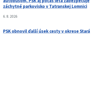
autobusom, PSK aj počas leta zabezpečuje
záchytné parkovisko v Tatranskej Lomnici
6. 8. 2026
PSK obnovil ďalší úsek cesty v okrese Stará
Ľubovňa
6. 8. 2026
Dochádzka členov komisie zdravotníctva
(05.08.2026)
6. 8. 2026
Boli tieto informácie pre vás užitočné?