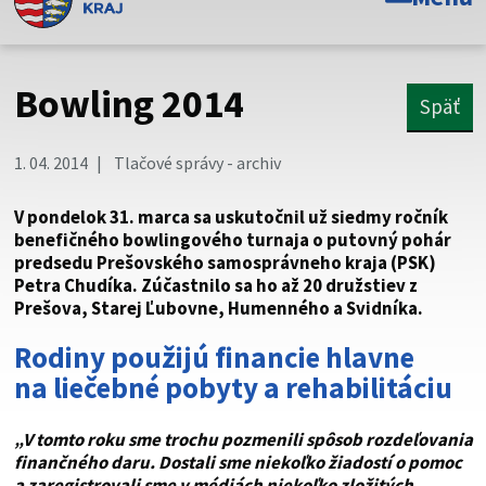
Toto je oficiálna webová stránka Prešovského
samosprávneho kraja. Oficiálne stránky využívajú doménu
psk.sk.
Bowling 2014
Späť
Táto stránka je zabezpečená
1. 04. 2014
Tlačové správy - archiv
Buďte pozorní a vždy sa uistite, že zdieľate informácie iba
cez zabezpečenú webovú stránku. Zabezpečená stránka
V pondelok 31. marca sa uskutočnil už siedmy ročník
vždy začína https:// pred názvom domény webového sídla.
benefičného bowlingového turnaja o putovný pohár
predsedu Prešovského samosprávneho kraja (PSK)
Petra Chudíka. Zúčastnilo sa ho až 20 družstiev z
Prešova, Starej Ľubovne, Humenného a Svidníka.
Rodiny použijú financie hlavne
na liečebné pobyty a rehabilitáciu
„V tomto roku sme trochu pozmenili spôsob rozdeľovania
finančného daru. Dostali sme niekoľko žiadostí o pomoc
a zaregistrovali sme v médiách niekoľko zložitých