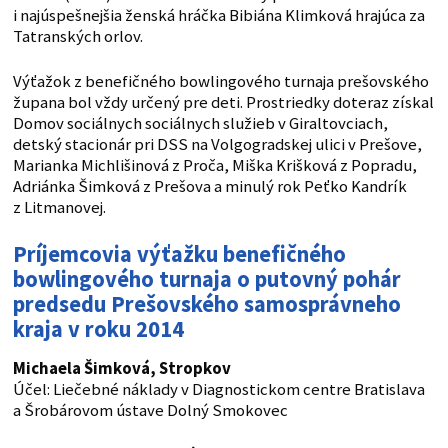
i najúspešnejšia ženská hráčka Bibiána Klimková hrajúca za
Tatranských orlov.
Výťažok z benefičného bowlingového turnaja prešovského
župana bol vždy určený pre deti. Prostriedky doteraz získal
Domov sociálnych sociálnych služieb v Giraltovciach,
detský stacionár pri DSS na Volgogradskej ulici v Prešove,
Marianka Michlišinová z Proča, Miška Krišková z Popradu,
Adriánka Šimková z Prešova a minulý rok Peťko Kandrík
z Litmanovej.
Príjemcovia výťažku benefičného
bowlingového turnaja o putovný pohár
predsedu Prešovského samosprávneho
kraja v roku 2014
Michaela Šimková, Stropkov
Účel: Liečebné náklady v Diagnostickom centre Bratislava
a Šrobárovom ústave Dolný Smokovec