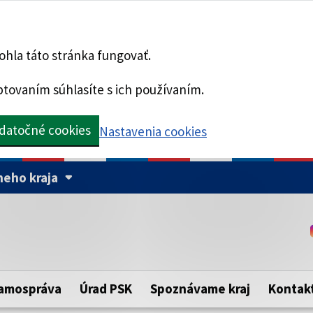
hla táto stránka fungovať.
tovaním súhlasíte s ich používaním.
datočné cookies
Nastavenia cookies
eho kraja
Táto stránka je zabezpe
Buďte pozorní a vždy sa ui
ého samosprávneho kraja.
zabezpečenú webovú strá
https:// pred názvom dom
amospráva
Úrad PSK
Spoznávame kraj
Kontak