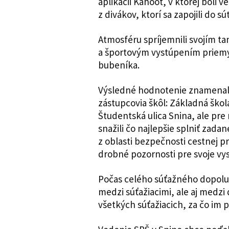
aplikácii Kahoot, v ktorej boli v
z divákov, ktorí sa zapojili do
Atmosféru spríjemnili svojím 
a športovým vystúpením priem
bubeníka.
Výsledné hodnotenie znamenalo 
zástupcovia škôl: Základná ško
Študentská ulica Snina, ale pre n
snažili čo najlepšie splniť zada
z oblasti bezpečnosti cestnej pr
drobné pozornosti pre svoje vysi
Počas celého súťažného dopolud
medzi súťažiacimi, ale aj medzi
všetkých súťažiacich, za čo im p