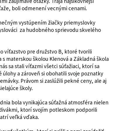
eľmi zaujímavé otázky. Traja najšikovnejší
 súťaže, boli odmenení vecnými cenami.
tanečným vystúpením žiačky priemyslovky
yslováci za hudobného sprievodu skvelého
víťazstvo pre družstvo B, ktoré tvorili
la s materskou školou Klenová a Základná škola
ás sa stali víťazmi všetci súťažiaci, ktorí sa
né úlohy a zároveň si obohatili svoje poznatky
emávky. Právom si zaslúžili pekné ceny, ale aj
elajúce školy.
nia bola vynikajúca súťažná atmosféra nielen
 divákmi, ktorí svojím potleskom podporili
atrí veľká vďaka.