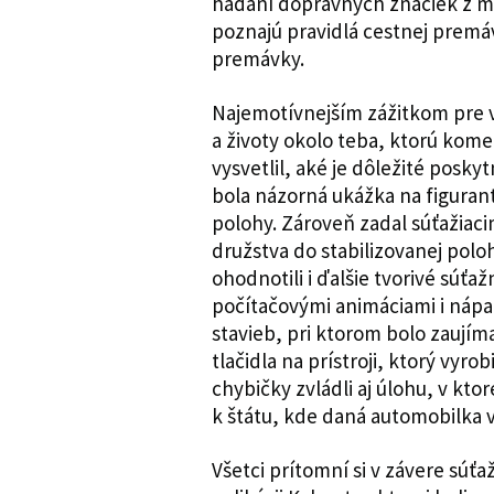
hádaní dopravných značiek z mo
poznajú pravidlá cestnej premáv
premávky.
Najemotívnejším zážitkom pre vš
a životy okolo teba, ktorú kome
vysvetlil, aké je dôležité pos
bola názorná ukážka na figurant
polohy. Zároveň zadal súťažiaci
družstva do stabilizovanej poloh
ohodnotili i ďalšie tvorivé súťaž
počítačovými animáciami i náp
stavieb, pri ktorom bolo zaujím
tlačidla na prístroji, ktorý vyrobi
chybičky zvládli aj úlohu, v kto
k štátu, kde daná automobilka v
Všetci prítomní si v závere súť