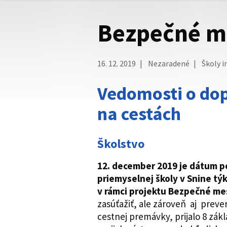
Bezpečné m
16. 12. 2019
Nezaradené
Školy i
Vedomosti o dop
na cestách
Školstvo
12. december 2019 je dátum po
priemyselnej školy v Snine tý
v rámci projektu Bezpečné me
zasúťažiť, ale zároveň aj preve
cestnej premávky, prijalo 8 zák