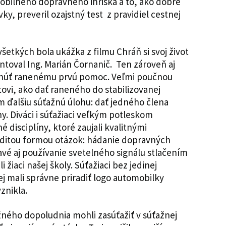
bilného dopravného ihriska a to, ako dobre
ky, preveril ozajstný test z pravidiel cestnej
etkých bola ukážka z filmu Chráň si svoj život
ntoval Ing. Marián Čornanič. Ten zároveň aj
kytnúť ranenému prvú pomoc. Veľmi poučnou
ovi, ako dať raneného do stabilizovanej
m ďalšiu súťažnú úlohu: dať jedného člena
y. Diváci i súťažiaci veľkým potleskom
né disciplíny, ktoré zaujali kvalitnými
aditou formou otázok: hádanie dopravných
avé aj používanie svetelného signálu stlačením
li žiaci našej školy. Súťažiaci bez jedinej
rej mali správne priradiť logo automobilky
znikla.
ažného dopoludnia mohli zasúťažiť v súťažnej