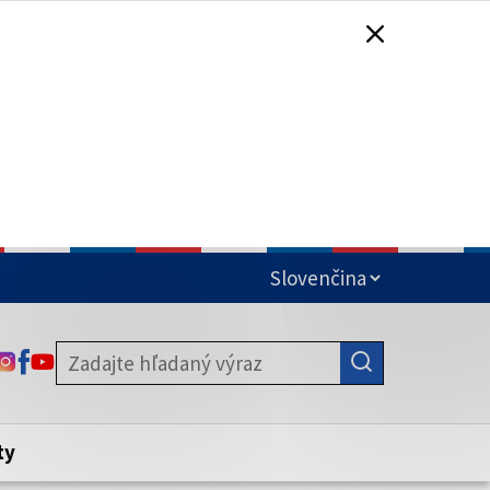
čená
ODKAZ SA OTVORÍ NA NOVEJ KARTE
ODKAZ SA OTVORÍ NA NOVEJ KARTE
ODKAZ SA OTVORÍ NA NOVEJ KARTE
stite, že zdieľate informácie iba cez
nku. Zabezpečená stránka vždy začína
ény webového sídla.
ty