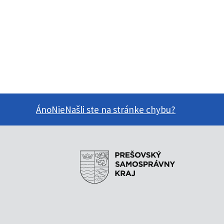
Áno
Nie
Našli ste na stránke chybu?