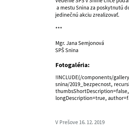
Vedenie SPŠ v Snine chce poďako
a mestu Snina za poskytnutú do
jedinečnú akciu zrealizovať.
***
Mgr. Jana Semjonová
SPŠ Snina
Fotogaléria:
!INCLUDE(/components/gallery/g
snina/2019_bezpecnost, recursi
thumbsShortDescription=false, 
longDescription=true, author=f
V Prešove 16. 12. 2019