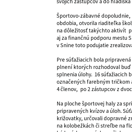
svojich zástupcov a do hľadiska 
Športovo-zábavné dopoludnie, 
obdobia, otvorila riaditeľka šk
na dôležitosť takýchto aktivít 
aj za finančnú podporu mestu S
v Snine toto podujatie zrealizov
Pre súťažiacich bola pripravená
plnení ktorých rozhodoval buď 
splnenia úlohy. 16 súťažiacich 
označených farebným tričkom a
4 členov, po 2 zástupcov z dvo
Na ploche športovej haly za spr
pripravených kvízov a úloh. Súť
križovatky, určovali dopravné zn
na kolobežkách či streľbe na fl