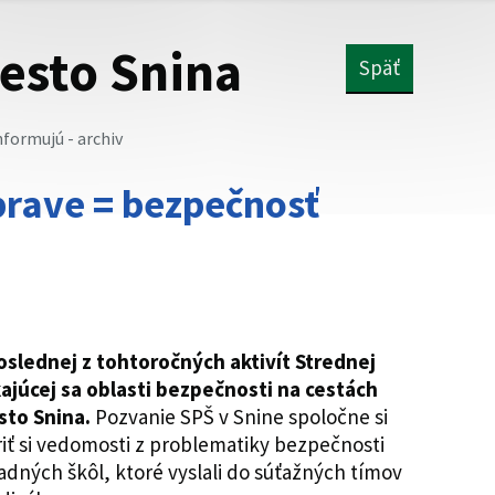
esto Snina
Späť
nformujú - archiv
rave = bezpečnosť
slednej z tohtoročných aktivít Strednej
kajúcej sa oblasti bezpečnosti na cestách
sto Snina.
Pozvanie SPŠ v Snine spoločne si
riť si vedomosti z problematiky bezpečnosti
ladných škôl, ktoré vyslali do súťažných tímov