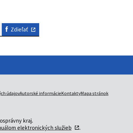
Zdieľať
ch údajov
Autorské informácie
Kontakty
Mapa stránok
správny kraj.
uálom elektronických služieb
.