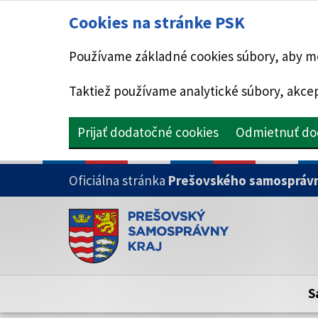
Cookies na stránke PSK
Používame základné cookies súbory, aby mo
Taktiež používame analytické súbory, akcep
Prijať dodatočné cookies
Odmietnuť do
PRESKOČIŤ NA HLAVNÝ OBSAH
Oficiálna stránka
Prešovského samosprávn
Doména psk.sk je oficiálna
Toto je oficiálna webová stránka Prešovsk
Oficiálne stránky využívajú doménu psk.sk.
S