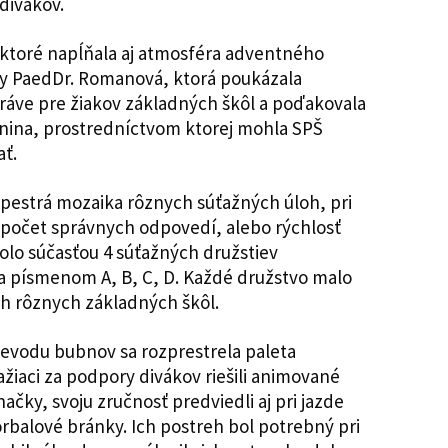
divákov.
ktoré napĺňala aj atmosféra adventného
oly PaedDr. Romanová, ktorá poukázala
práve pre žiakov základných škôl a poďakovala
nina, prostredníctvom ktorej mohla SPŠ
ať.
 pestrá mozaika rôznych súťažných úloh, pri
počet správnych odpovedí, alebo rýchlosť
bolo súčasťou 4 súťažných družstiev
 písmenom A, B, C, D. Každé družstvo malo
ch rôznych základných škôl.
ievodu bubnov sa rozprestrela paleta
ažiaci za podpory divákov riešili animované
ačky, svoju zručnosť predviedli aj pri jazde
orbalové bránky. Ich postreh bol potrebný pri