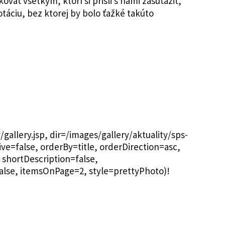
vať všetkým, ktorí si prišli s nami zasúťažiť,
táciu, bez ktorej by bolo ťažké takúto
allery.jsp, dir=/images/gallery/aktuality/sps-
ve=false, orderBy=title, orderDirection=asc,
shortDescription=false,
alse, itemsOnPage=2, style=prettyPhoto)!