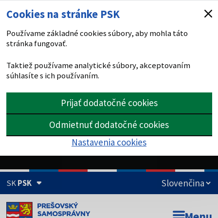
Cookies na stránke PSK
Používame základné cookies súbory, aby mohla táto
stránka fungovať.
Taktiež používame analytické súbory, akceptovaním
súhlasíte s ich používaním.
Prijať dodatočné cookies
Odmietnuť dodatočné cookies
Nastavenia cookies
SK
PSK
Doména psk.sk je oficiálna
Menu