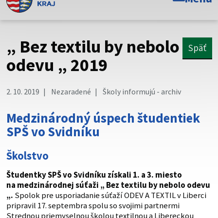
Toto je oficiálna webová stránka Prešovského
samosprávneho kraja. Oficiálne stránky využívajú doménu
psk.sk.
„ Bez textilu by nebolo
Späť
Táto stránka je zabezpečená
odevu „ 2019
Buďte pozorní a vždy sa uistite, že zdieľate informácie iba
cez zabezpečenú webovú stránku. Zabezpečená stránka
2. 10. 2019
Nezaradené
Školy informujú - archiv
vždy začína https:// pred názvom domény webového sídla.
Medzinárodný úspech študentiek
SPŠ vo Svidníku
Školstvo
Študentky SPŠ vo Svidníku získali 1. a 3. miesto
na medzinárodnej súťaži „ Bez textilu by nebolo odevu
„.
Spolok pre usporiadanie súťaží ODEV A TEXTIL v Liberci
pripravil 17. septembra spolu so svojimi partnermi
Strednou priemyselnou školou textilnou a Libereckou