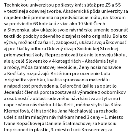
Technickou univerzitou po šiesty krát súťaž pre ZŠ a SŠ
v textilnej a odevnej tvorbe. Akademická pôda univerzity sa
na jeden deň premenila na predvádzacie mólo, na ktorom
sa predviedlo 63 kolekcií z viac ako 10 škôl Čiech
a Slovenska, aby ukázalo svoje návrhárske umenie posunúť
textil do podoby odevného dizajnérskeho originálu. Bola to
výzva, možnosť zažiariť, zabojovať, ukázať svoju šikovnosť
aj pre žiačky odboru Odevný dizajn Svidníckej Strednej
priemyselnej školy. Reprezentovali tak nie len svoju školu,
ale aj celé Slovensko v 4 kategóriách – Akadémia štýlu
a módy, Móda zamatovej revolúcie, Ženy nosia nohavice
a Keď šaty rozprávajú. Kritérium pre ocenenie bola
originalita výrobku, kvalita spracovania materiálu
a nápaditosť predvedenia. Celoročné úsilie sa oplatilo.
Jedenásť členná porota zostavená výhradne z odborníkov
a osobností v oblasti odevného návrhárstva a stylizmu (
napr. známa návrhárka Jitka Kett, módna stylistka Klára
Klempířová, či historička Jana Machálová) sa rozhodla
udeliť našim mladým návrhárkam hneď 3 ceny – 1. miesto
Ivane Kopačkovej a Daniele Štalmachovej za kolekciu
Imprisoned in plastic, 3. miesto Lucii Krosnerovej za