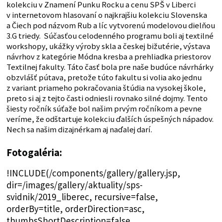
kolekciu v Znamení Punku Rocku a cenu SPŠ v Liberci
v internetovom hlasovaní o najkrajšiu kolekciu Slovenska
a Čiech pod názvom Rub a líc vytvorenú modelovou dielňou
3.G triedy. Súčasťou celodenného programu boli aj textilné
workshopy, ukážky výroby skla a českej bižutérie, výstava
návrhov z kategórie Módna kresba a prehliadka priestorov
Textilnej fakulty. Táto časť bola pre naše budúce návrhárky
obzvlášť pútava, pretože túto fakultu si volia ako jednu
z variant priameho pokračovania štúdia na vysokej škole,
preto si aj z tejto časti odniesli rovnako silné dojmy. Tento
šiesty ročník súťaže bol našim prvým ročníkom a pevne
veríme, že odštartuje kolekciu ďalších úspešných nápadov.
Nech sa našim dizajnérkam aj naďalej darí.
Fotogaléria:
!INCLUDE(/components/gallery/gallery.jsp,
dir=/images/gallery/aktuality/sps-
svidnik/2019_liberec, recursive=false,
orderBy=title, orderDirection=asc,
thumbsShortDescription=false,