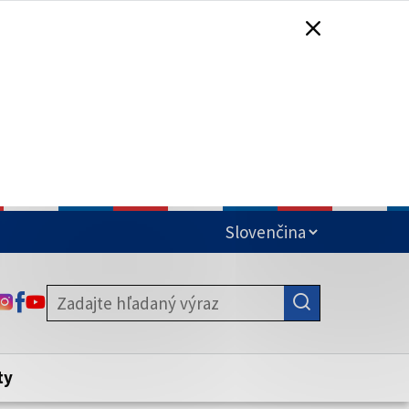
čená
ODKAZ SA OTVORÍ NA NOVEJ KARTE
ODKAZ SA OTVORÍ NA NOVEJ KARTE
ODKAZ SA OTVORÍ NA NOVEJ KARTE
stite, že zdieľate informácie iba cez
nku. Zabezpečená stránka vždy začína
ény webového sídla.
ty