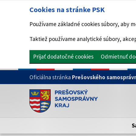
Cookies na stránke PSK
Používame základné cookies súbory, aby mo
Taktiež používame analytické súbory, akcep
Prijať dodatočné cookies
Odmietnuť do
PRESKOČIŤ NA HLAVNÝ OBSAH
Oficiálna stránka
Prešovského samosprávn
Doména psk.sk je oficiálna
Toto je oficiálna webová stránka Prešovsk
Oficiálne stránky využívajú doménu psk.sk.
S