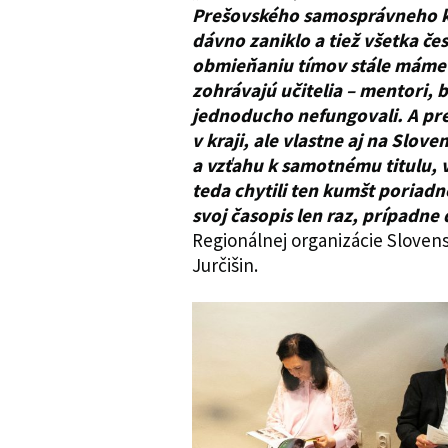
Prešovského samosprávneho kra
dávno zaniklo a tiež všetka če
obmieňaniu tímov stále máme a
zohrávajú učitelia – mentori,
jednoducho nefungovali. A pre
v kraji, ale vlastne aj na Slov
a vzťahu k samotnému titulu, v
teda chytili ten kumšt poriadn
svoj časopis len raz, prípadne
Regionálnej organizácie Sloven
Jurčišin.