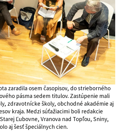
ta zaradila osem časopisov, do strieborného
ového pásma sedem titulov. Zastúpenie mali
ly, zdravotnícke školy, obchodné akadémie aj
sov kraja. Medzi súťažiacimi boli redakcie
 Starej Ľubovne, Vranova nad Topľou, Sniny,
olo aj šesť špeciálnych cien.