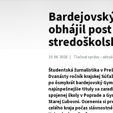
Bardejovsk
obhájil post
stredoškols
10. 06. 2026
Tlačové správy – aktuá
Študentská žurnalistika v Pre
Dvanásty ročník krajskej Súťa
po ôsmykrát bardejovský Gymo
najúspešnejšie tituly sa zarad
spojenej školy v Poprade a G
Starej Ľubovni. Ocenenia si p
celého kraja počas slávnostnéh