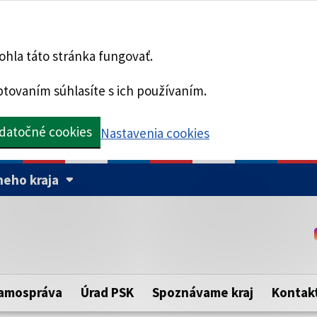
hla táto stránka fungovať.
tovaním súhlasíte s ich používaním.
datočné cookies
Nastavenia cookies
eho kraja
Táto stránka je zabezpe
Buďte pozorní a vždy sa ui
ého samosprávneho kraja.
zabezpečenú webovú strá
https:// pred názvom dom
amospráva
Úrad PSK
Spoznávame kraj
Kontak