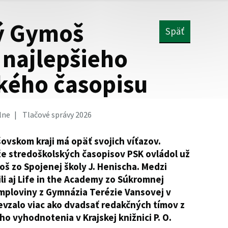
ý Gymoš
Späť
 najlepšieho
kého časopisu
lne
Tlačové správy 2026
šovskom kraji má opäť svojich víťazov.
že stredoškolských časopisov PSK ovládol už
š zo Spojenej školy J. Henischa. Medzi
ili aj Life in the Academy zo Súkromnej
ymploviny z Gymnázia Terézie Vansovej v
revzalo viac ako dvadsať redakčných tímov z
o vyhodnotenia v Krajskej knižnici P. O.