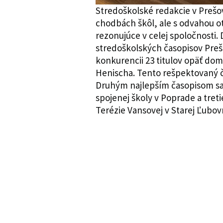
Stredoškolské redakcie v Prešov
chodbách škôl, ale s odvahou otv
rezonujúce v celej spoločnosti. 
stredoškolských časopisov Preš
konkurencii 23 titulov opäť do
Henischa. Tento rešpektovaný ča
Druhým najlepším časopisom sa
spojenej školy v Poprade a treti
Terézie Vansovej v Starej Ľubov