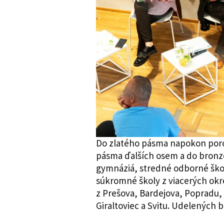
Do zlatého pásma napokon poro
pásma ďalších osem a do bronz
gymnáziá, stredné odborné ško
súkromné školy z viacerých okre
z Prešova, Bardejova, Popradu,
Giraltoviec a Svitu. Udelených b