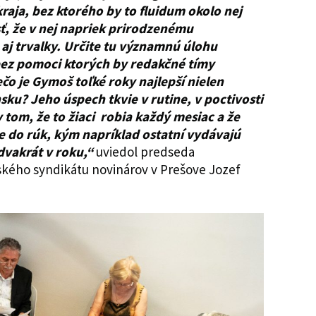
ja, bez ktorého by to fluidum okolo nej
sť, že v nej napriek prirodzenému
j trvalky. Určite tu významnú úlohu
 bez pomoci ktorých by redakčné tímy
čo je Gymoš toľké roky najlepší nielen
ensku? Jeho úspech tkvie v rutine, v poctivosti
 tom, že to žiaci robia každý mesiac a že
e do rúk, kým napríklad ostatní vydávajú
 dvakrát v roku,“
uviedol predseda
ského syndikátu novinárov v Prešove Jozef