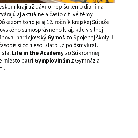
skom kraji už dávno nepíšu len o dianí na
árajú aj aktuálne a často citlivé témy
Dôkazom toho je aj 12. ročník krajskej Súťaže
ovského samosprávneho kraj, kde v silnej
minoval bardejovský
Gymoš
zo Spojenej školy J.
sopis si odniesol zlato už po ôsmykrát.
 stal
Life in the Academy
zo Súkromnej
e miesto patrí
Gymplovinám
z Gymnázia
ni.