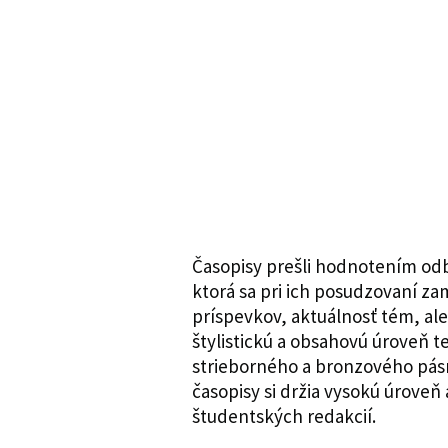
Časopisy prešli hodnotením odb
ktorá sa pri ich posudzovaní za
príspevkov, aktuálnosť tém, ale 
štylistickú a obsahovú úroveň te
strieborného a bronzového pásm
časopisy si držia vysokú úroveň
študentských redakcií.