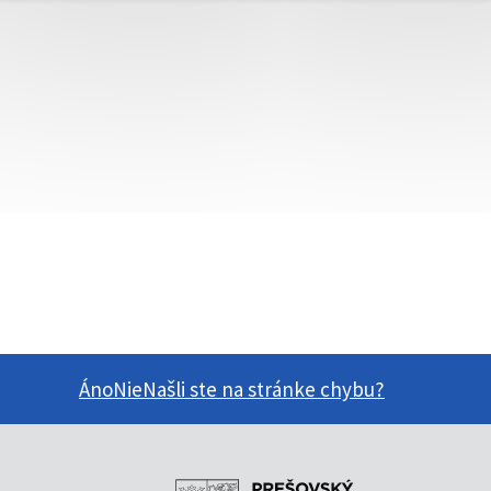
Áno
Nie
Našli ste na stránke chybu?