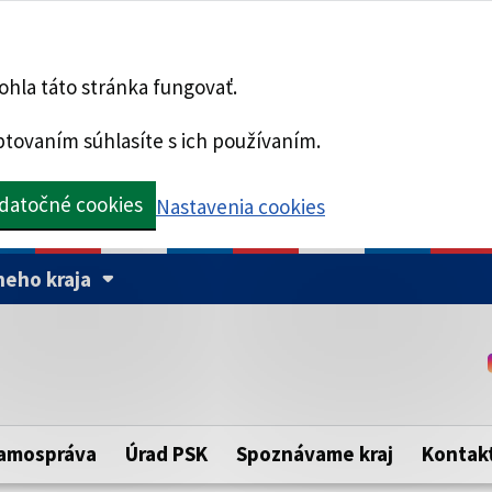
hla táto stránka fungovať.
tovaním súhlasíte s ich používaním.
datočné cookies
Nastavenia cookies
eho kraja
Táto stránka je zabezpe
Buďte pozorní a vždy sa ui
ého samosprávneho kraja.
zabezpečenú webovú strá
https:// pred názvom dom
amospráva
Úrad PSK
Spoznávame kraj
Kontak