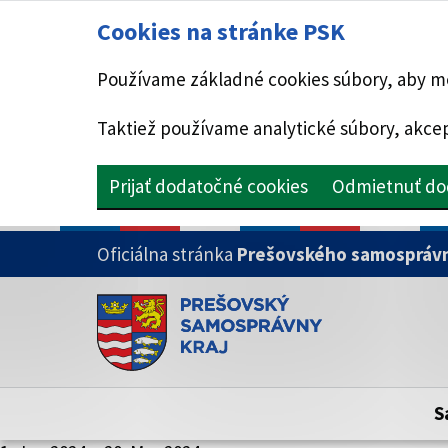
Cookies na stránke PSK
Používame základné cookies súbory, aby mo
Taktiež používame analytické súbory, akcep
Prijať dodatočné cookies
Odmietnuť do
PRESKOČIŤ NA HLAVNÝ OBSAH
Oficiálna stránka
Prešovského samosprávn
Doména psk.sk je oficiálna
Toto je oficiálna webová stránka Prešovsk
Oficiálne stránky využívajú doménu psk.sk.
S