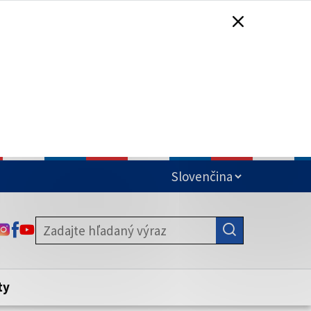
čená
ODKAZ SA OTVORÍ NA NOVEJ KARTE
ODKAZ SA OTVORÍ NA NOVEJ KARTE
ODKAZ SA OTVORÍ NA NOVEJ KARTE
stite, že zdieľate informácie iba cez
nku. Zabezpečená stránka vždy začína
ény webového sídla.
ty