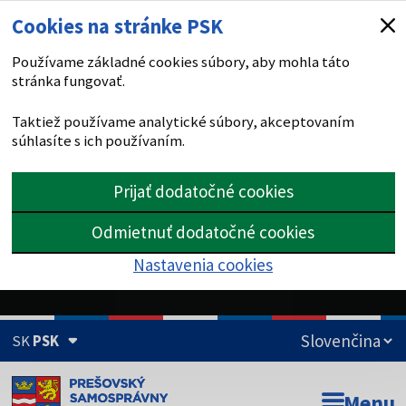
Cookies na stránke PSK
Používame základné cookies súbory, aby mohla táto
stránka fungovať.
Taktiež používame analytické súbory, akceptovaním
súhlasíte s ich používaním.
Prijať dodatočné cookies
Odmietnuť dodatočné cookies
Nastavenia cookies
SK
PSK
Doména psk.sk je oficiálna
Menu