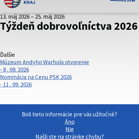
Toto je oficiálna webová stránka Prešovského
13. máj 2026 – 25. máj 2026
samosprávneho kraja. Oficiálne stránky využívajú doménu
Týždeň dobrovoľníctva 2026
psk.sk.
Táto stránka je zabezpečená
Buďte pozorní a vždy sa uistite, že zdieľate informácie iba
Ďalšie
cez zabezpečenú webovú stránku. Zabezpečená stránka
Múzeum Andyho Warhola otvorenie
vždy začína https:// pred názvom domény webového sídla.
- 8 . 09. 2026
Nominácia na Cenu PSK 2026
- 11 . 09. 2026
Boli tieto informácie pre vás užitočné?
Áno
Nie
Našli ste na stránke chybu?