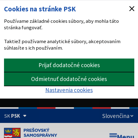
Cookies na stránke PSK
Používame základné cookies súbory, aby mohla táto
stránka fungovať.
Taktiež používame analytické súbory, akceptovaním
súhlasíte s ich používaním.
Prijať dodatočné cookies
Odmietnuť dodatočné cookies
Nastavenia cookies
SK
PSK
Doména psk.sk je oficiálna
Menu