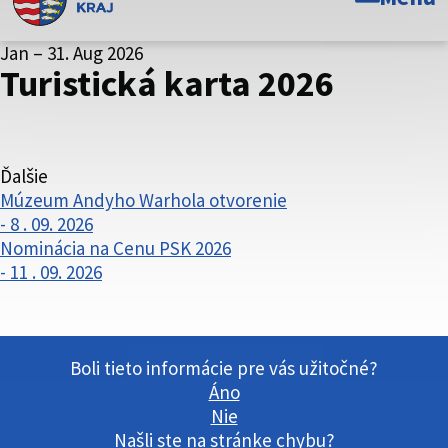
Toto je oficiálna webová stránka Prešovského
Jan – 31. Aug 2026
samosprávneho kraja. Oficiálne stránky využívajú doménu
Turistická karta 2026
psk.sk.
Táto stránka je zabezpečená
Buďte pozorní a vždy sa uistite, že zdieľate informácie iba
Ďalšie
cez zabezpečenú webovú stránku. Zabezpečená stránka
Múzeum Andyho Warhola otvorenie
vždy začína https:// pred názvom domény webového sídla.
- 8 . 09. 2026
Nominácia na Cenu PSK 2026
- 11 . 09. 2026
Boli tieto informácie pre vás užitočné?
Áno
Nie
Našli ste na stránke chybu?