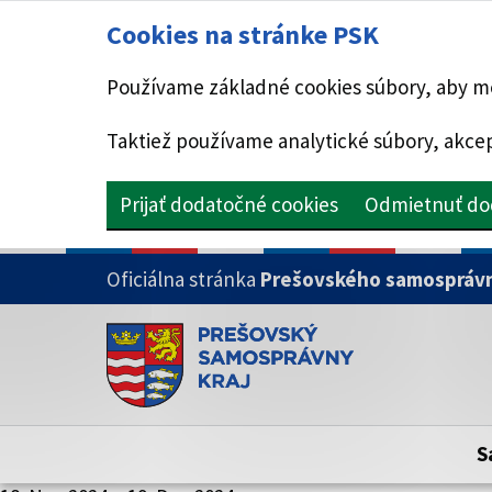
Cookies na stránke PSK
Používame základné cookies súbory, aby mo
Taktiež používame analytické súbory, akcep
Prijať dodatočné cookies
Odmietnuť do
PRESKOČIŤ NA HLAVNÝ OBSAH
Oficiálna stránka
Prešovského samosprávn
Doména psk.sk je oficiálna
Toto je oficiálna webová stránka Prešovsk
Oficiálne stránky využívajú doménu psk.sk.
S