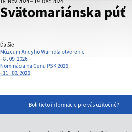
18. Nov 2024 – 19. Dec 2024
Svätomariánska púť
Ďalšie
Múzeum Andyho Warhola otvorenie
- 8 . 09. 2026
Nominácia na Cenu PSK 2026
- 11 . 09. 2026
Boli tieto informácie pre vás užitočné?