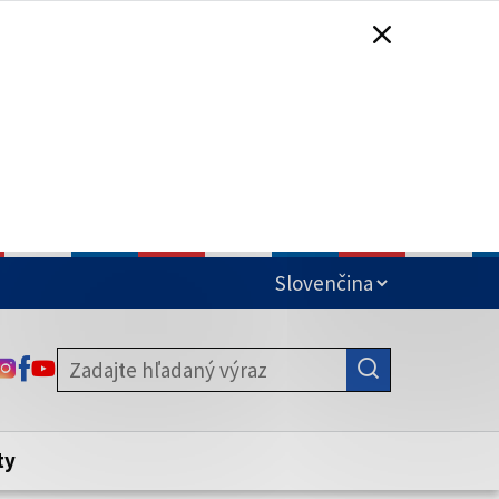
čená
ODKAZ SA OTVORÍ NA NOVEJ KARTE
ODKAZ SA OTVORÍ NA NOVEJ KARTE
ODKAZ SA OTVORÍ NA NOVEJ KARTE
stite, že zdieľate informácie iba cez
nku. Zabezpečená stránka vždy začína
ény webového sídla.
ty