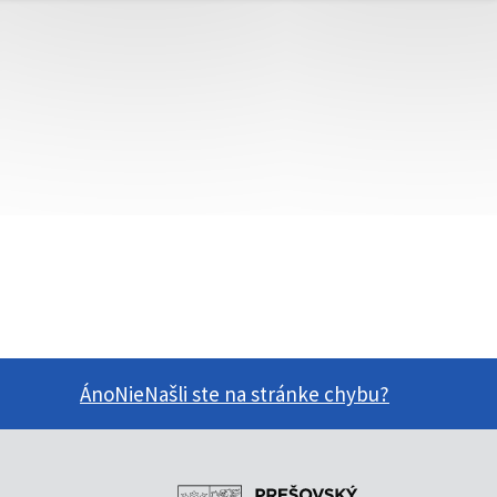
Áno
Nie
Našli ste na stránke chybu?