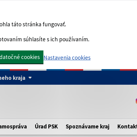
hla táto stránka fungovať.
tovaním súhlasíte s ich používaním.
datočné cookies
Nastavenia cookies
eho kraja
Táto stránka je zabezpe
Buďte pozorní a vždy sa ui
ého samosprávneho kraja.
zabezpečenú webovú strá
https:// pred názvom dom
amospráva
Úrad PSK
Spoznávame kraj
Kontak