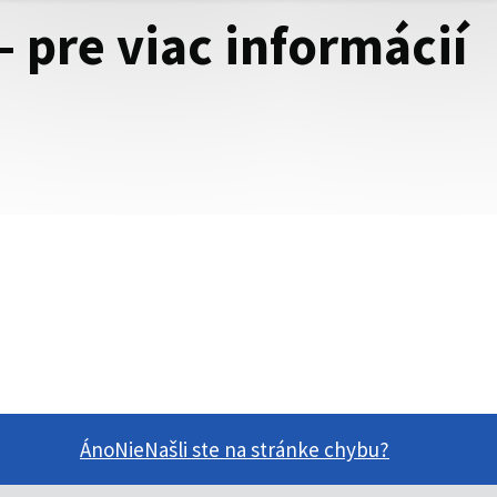
 pre viac informácií
Áno
Nie
Našli ste na stránke chybu?