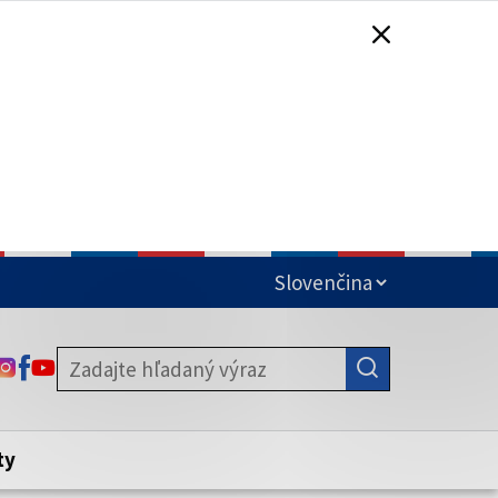
čená
ODKAZ SA OTVORÍ NA NOVEJ KARTE
ODKAZ SA OTVORÍ NA NOVEJ KARTE
ODKAZ SA OTVORÍ NA NOVEJ KARTE
stite, že zdieľate informácie iba cez
nku. Zabezpečená stránka vždy začína
ény webového sídla.
ty