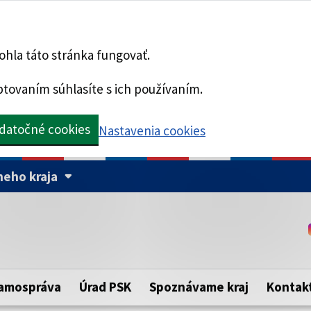
hla táto stránka fungovať.
tovaním súhlasíte s ich používaním.
datočné cookies
Nastavenia cookies
eho kraja
Táto stránka je zabezpe
Buďte pozorní a vždy sa ui
ého samosprávneho kraja.
zabezpečenú webovú strá
https:// pred názvom dom
amospráva
Úrad PSK
Spoznávame kraj
Kontak