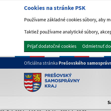
Cookies na stránke PSK
Používame základné cookies súbory, aby mo
Taktiež používame analytické súbory, akcep
Prijať dodatočné cookies
Odmietnuť do
PRESKOČIŤ NA HLAVNÝ OBSAH
Oficiálna stránka
Prešovského samosprávn
Doména psk.sk je oficiálna
Toto je oficiálna webová stránka Prešovsk
Oficiálne stránky využívajú doménu psk.sk.
S