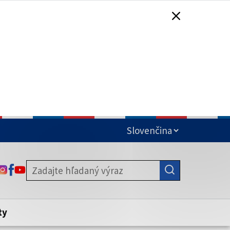
čená
ODKAZ SA OTVORÍ NA NOVEJ KARTE
ODKAZ SA OTVORÍ NA NOVEJ KARTE
ODKAZ SA OTVORÍ NA NOVEJ KARTE
stite, že zdieľate informácie iba cez
nku. Zabezpečená stránka vždy začína
ény webového sídla.
ty