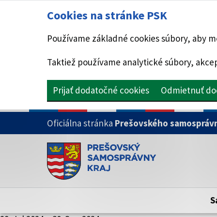
Cookies na stránke PSK
Používame základné cookies súbory, aby mo
Taktiež používame analytické súbory, akcep
Prijať dodatočné cookies
Odmietnuť do
PRESKOČIŤ NA HLAVNÝ OBSAH
Oficiálna stránka
Prešovského samosprávn
Doména psk.sk je oficiálna
Toto je oficiálna webová stránka Prešovsk
Oficiálne stránky využívajú doménu psk.sk.
S