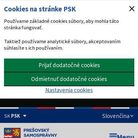
Cookies na stránke PSK
Používame základné cookies súbory, aby mohla táto
stránka fungovať.
Taktiež používame analytické súbory, akceptovaním
súhlasíte s ich používaním.
Prijať dodatočné cookies
Odmietnuť dodatočné cookies
Nastavenia cookies
SK
PSK
Doména psk.sk je oficiálna
Menu