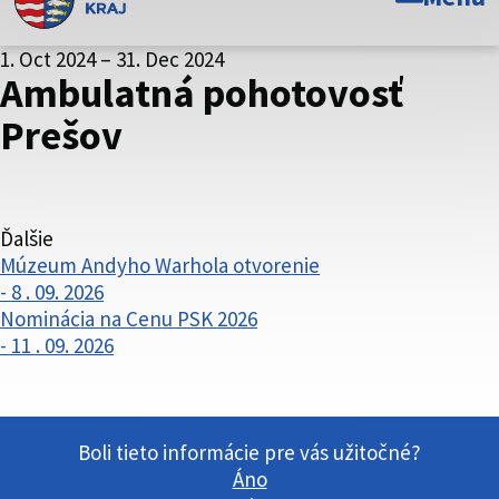
Toto je oficiálna webová stránka Prešovského
1. Oct 2024 – 31. Dec 2024
samosprávneho kraja. Oficiálne stránky využívajú doménu
Ambulatná pohotovosť
psk.sk.
Prešov
Táto stránka je zabezpečená
Buďte pozorní a vždy sa uistite, že zdieľate informácie iba
cez zabezpečenú webovú stránku. Zabezpečená stránka
vždy začína https:// pred názvom domény webového sídla.
Ďalšie
Múzeum Andyho Warhola otvorenie
- 8 . 09. 2026
Nominácia na Cenu PSK 2026
- 11 . 09. 2026
Boli tieto informácie pre vás užitočné?
Áno