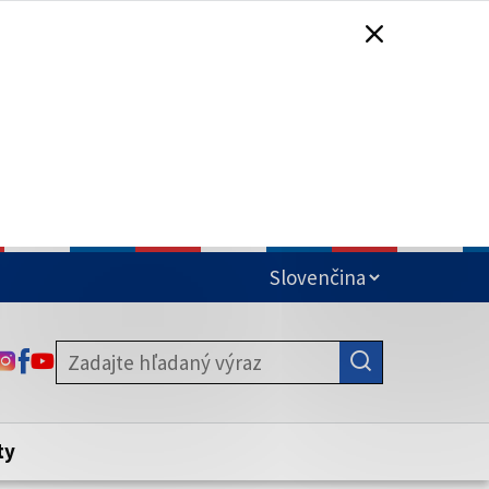
čená
ODKAZ SA OTVORÍ NA NOVEJ KARTE
ODKAZ SA OTVORÍ NA NOVEJ KARTE
ODKAZ SA OTVORÍ NA NOVEJ KARTE
stite, že zdieľate informácie iba cez
nku. Zabezpečená stránka vždy začína
ény webového sídla.
ty