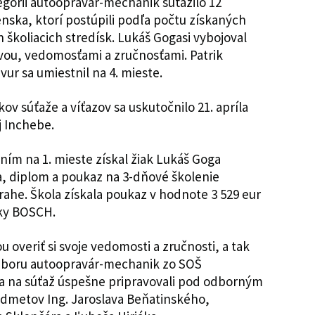
górii autoopravár-mechanik súťažilo 12
enska, ktorí postúpili podľa počtu získaných
 školiacich stredísk. Lukáš Gogasi vybojoval
avou, vedomosťami a zručnosťami. Patrik
avur sa umiestnil na 4. mieste.
v súťaže a víťazov sa uskutočnilo 21. apríla
j Inchebe.
ním na 1. mieste získal žiak Lukáš Goga
a, diplom a poukaz na 3-dňové školenie
rahe. Škola získala poukaz v hodnote 3 529 eur
ky BOSCH.
u overiť si svoje vedomosti a zručnosti, a tak
odboru autoopravár-mechanik zo SOŠ
a na súťaž úspešne pripravovali pod odborným
dmetov Ing. Jaroslava Beňatinského,