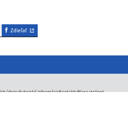
Zdieľať
ch údajov
Autorské informácie
Kontakty
Mapa stránok
správny kraj.
uálom elektronických služieb
.