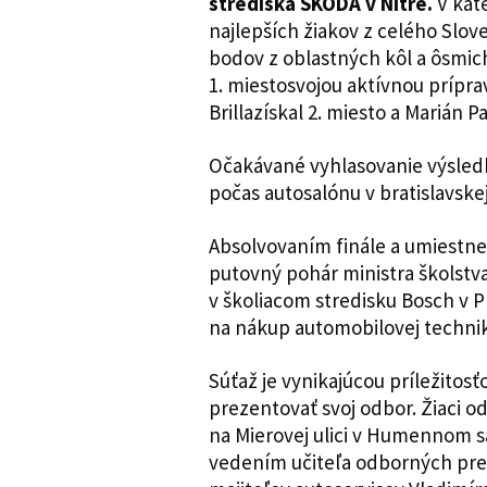
strediska ŠKODA v Nitre.
V kate
najlepších žiakov z celého Slov
bodov z oblastných kôl a ôsmich
1. miestosvojou aktívnou prípr
Brillazískal 2. miesto a Marián P
Očakávané vyhlasovanie výsledko
počas autosalónu v bratislavske
Absolvovaním finále a umiestne
putovný pohár ministra školstv
v školiacom stredisku Bosch v P
na nákup automobilovej techni
Súťaž je vynikajúcou príležitosťo
prezentovať svoj odbor. Žiaci 
na Mierovej ulici v Humennom s
vedením učiteľa odborných pre