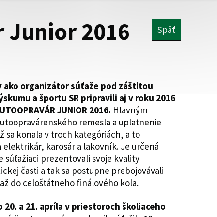
 Junior 2016
Späť
 ako organizátor súťaže pod záštitou
ýskumu a športu SR pripravili aj v roku 2016
e AUTOOPRAVÁR JUNIOR 2016.
Hlavným
 autoopravárenského remesla a uplatnenie
ž sa konala v troch kategóriách, a to
elektrikár, karosár a lakovník. Je určená
súťažiaci prezentovali svoje kvality
tickej časti a tak sa postupne prebojovávali
až do celoštátneho finálového kola.
 20. a 21. apríla v priestoroch školiaceho