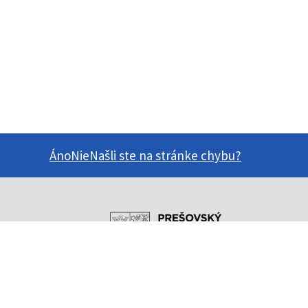
Áno
Nie
Našli ste na stránke chybu?