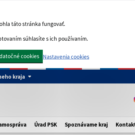
hla táto stránka fungovať.
tovaním súhlasíte s ich používaním.
datočné cookies
Nastavenia cookies
eho kraja
Táto stránka je zabezpe
Buďte pozorní a vždy sa ui
ého samosprávneho kraja.
zabezpečenú webovú strá
https:// pred názvom dom
amospráva
Úrad PSK
Spoznávame kraj
Kontak