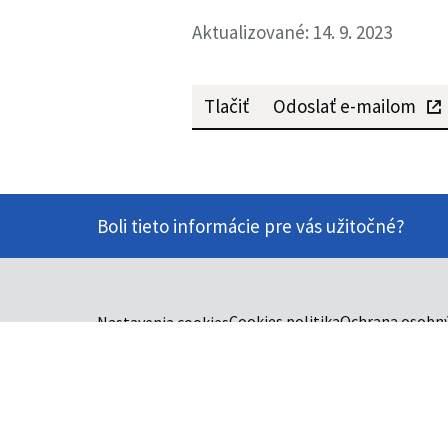
Aktualizované: 14. 9. 2023
Tlačiť
Odoslať e-mailom
Boli tieto informácie pre vás užitočné?
Cookies politika
Ochrana osobný
Nastavenia cookies
RSS
Vyhlásenie o prístupnosti
Správca obsahu a technický prevádzkovateľ
Prevádzkovateľom služby je Prešovský samo
Vytvorené v súlade s
Jednotným dizajn man