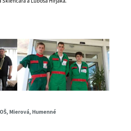
a Sklenčára a Ľuboša Hirjáka.
 SOŠ, Mierová, Humenné