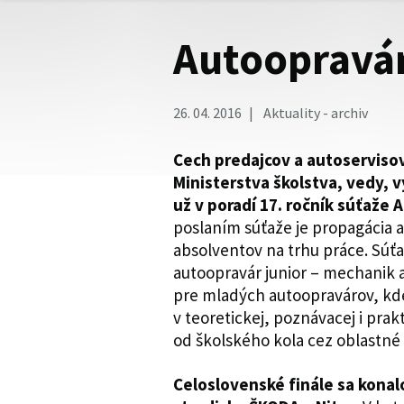
Autoopravár
26. 04. 2016
Aktuality - archiv
Cech predajcov a autoservisov
Ministerstva školstva, vedy, v
už v poradí 17. ročník súťaž
poslaním súťaže je propagácia
absolventov na trhu práce. Súťa
autoopravár junior – mechanik a 
pre mladých autoopravárov, kde 
v teoretickej, poznávacej i prak
od školského kola cez oblastné 
Celoslovenské finále sa konalo