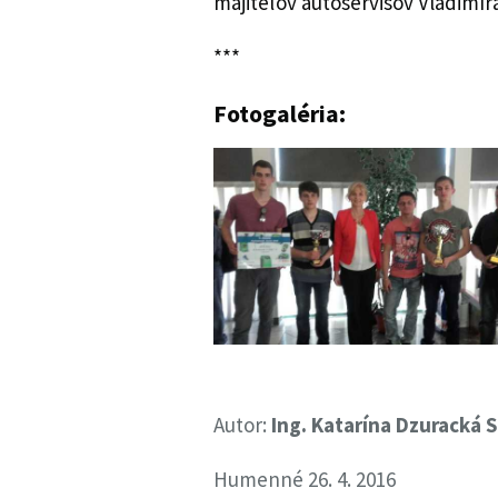
majiteľov autoservisov Vladimír
***
Fotogaléria:
Autor:
Ing. Katarína Dzuracká
Humenné 26. 4. 2016