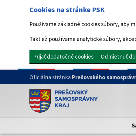
Cookies na stránke PSK
Používame základné cookies súbory, aby mo
Taktiež používame analytické súbory, akcep
Prijať dodatočné cookies
Odmietnuť do
PRESKOČIŤ NA HLAVNÝ OBSAH
Oficiálna stránka
Prešovského samosprávn
Doména psk.sk je oficiálna
Toto je oficiálna webová stránka Prešovsk
Oficiálne stránky využívajú doménu psk.sk.
S