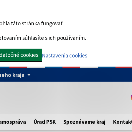
hla táto stránka fungovať.
tovaním súhlasíte s ich používaním.
datočné cookies
Nastavenia cookies
eho kraja
Táto stránka je zabezpe
Buďte pozorní a vždy sa ui
ého samosprávneho kraja.
zabezpečenú webovú strá
https:// pred názvom dom
amospráva
Úrad PSK
Spoznávame kraj
Kontak