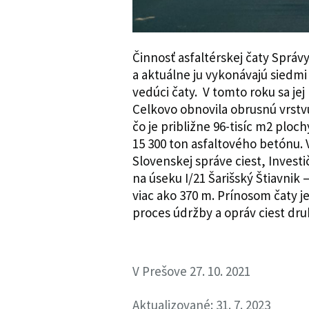
Činnosť asfaltérskej čaty Správy
a aktuálne ju vykonávajú siedmi
vedúci čaty. V tomto roku sa jej 
Celkovo obnovila obrusnú vrstvu
čo je približne 96-tisíc m2 ploch
15 300 ton asfaltového betónu. 
Slovenskej správe ciest, Investi
na úseku I/21 Šarišský Štiavnik 
viac ako 370 m. Prínosom čaty je
proces údržby a opráv ciest druh
V Prešove 27. 10. 2021
Aktualizované: 31. 7. 2023