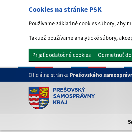
Cookies na stránke PSK
Používame základné cookies súbory, aby mo
Taktiež používame analytické súbory, akcep
Prijať dodatočné cookies
Odmietnuť do
PRESKOČIŤ NA HLAVNÝ OBSAH
Oficiálna stránka
Prešovského samosprávn
Doména psk.sk je oficiálna
Toto je oficiálna webová stránka Prešovsk
Oficiálne stránky využívajú doménu psk.sk.
S