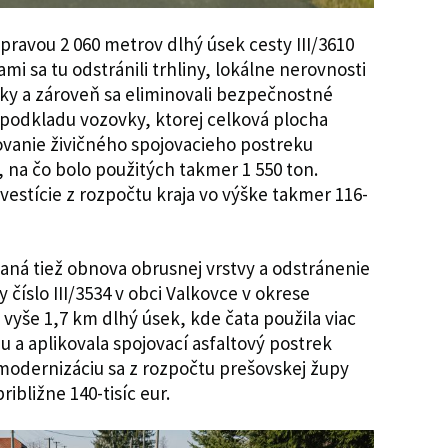
ravou 2 060 metrov dlhý úsek cesty III/3610
mi sa tu odstránili trhliny, lokálne nerovnosti
vky a zároveň sa eliminovali bezpečnostné
e podkladu vozovky, ktorej celková plocha
ovanie živičného spojovacieho postreku
 na čo bolo použitých takmer 1 550 ton.
nvestície z rozpočtu kraja vo výške takmer 116-
vaná tiež obnova obrusnej vrstvy a odstránenie
 číslo III/3534 v obci Valkovce v okrese
 vyše 1,7 km dlhý úsek, kde čata použila viac
u a aplikovala spojovací asfaltový postrek
j modernizáciu sa z rozpočtu prešovskej župy
ribližne 140-tisíc eur.