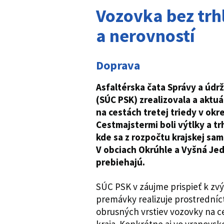
Vozovka bez trhl
a nerovností
Doprava
Asfaltérska čata Správy a úd
(SÚC PSK) zrealizovala a aktuá
na cestách tretej triedy v ok
Cestmajstermi boli výtlky a tr
kde sa z rozpočtu krajskej sam
V obciach Okrúhle a Vyšná Je
prebiehajú.
SÚC PSK v záujme prispieť k zvý
premávky realizuje prostredníct
obrusných vrstiev vozovky na ces