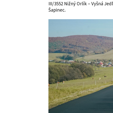
III/3552 Nižný Orlík – Vyšná Jed
Šapinec.