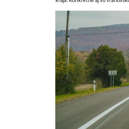
kraja. Konkrétne aj vo vranovs