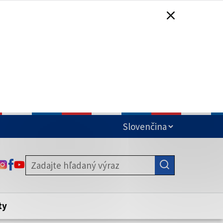
čená
ODKAZ SA OTVORÍ NA NOVEJ KARTE
ODKAZ SA OTVORÍ NA NOVEJ KARTE
ODKAZ SA OTVORÍ NA NOVEJ KARTE
stite, že zdieľate informácie iba cez
nku. Zabezpečená stránka vždy začína
ény webového sídla.
ty