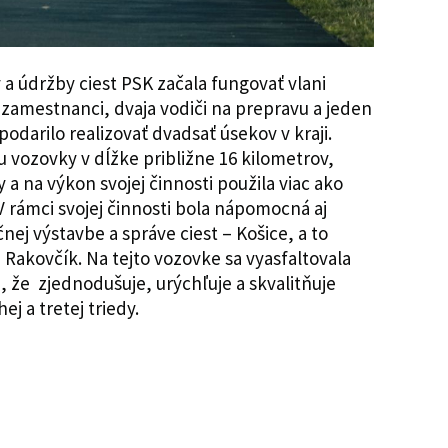
 a údržby ciest PSK začala fungovať vlani
 zamestnanci, dvaja vodiči na prepravu a jeden
podarilo realizovať dvadsať úsekov v kraji.
 vozovky v dĺžke približne 16 kilometrov,
y a na výkon svojej činnosti použila viac ako
V rámci svojej činnosti bola nápomocná aj
čnej výstavbe a správe ciest – Košice, a to
– Rakovčík. Na tejto vozovke sa vyasfaltovala
, že zjednodušuje, urýchľuje a skvalitňuje
ej a tretej triedy.