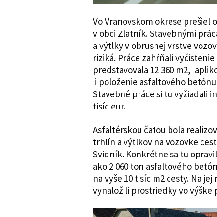
Vo Vranovskom okrese prešiel op
v obci Zlatník. Stavebnými práca
a výtlky v obrusnej vrstve vozo
riziká. Práce zahŕňali vyčisteni
predstavovala 12 360 m2, aplik
i položenie asfaltového betónu,
Stavebné práce si tu vyžiadali i
tisíc eur.
Asfaltérskou čatou bola realizo
trhlín a výtlkov na vozovke cesty
Svidník. Konkrétne sa tu opravil
ako 2 060 ton asfaltového betón
na vyše 10 tisíc m2 cesty. Na je
vynaložili prostriedky vo výške p