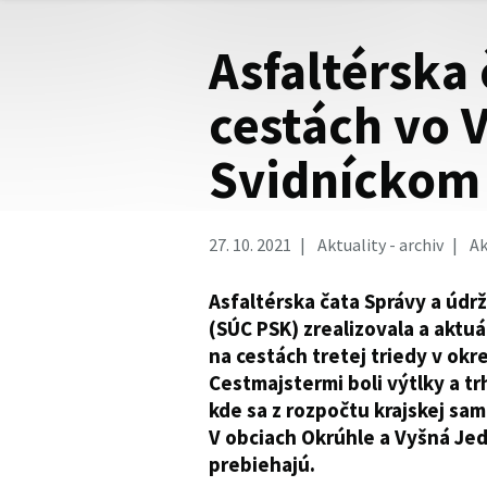
Asfaltérska 
cestách vo 
Svidníckom
27. 10. 2021
Aktuality - archiv
Ak
Asfaltérska čata Správy a úd
(SÚC PSK) zrealizovala a aktuá
na cestách tretej triedy v ok
Cestmajstermi boli výtlky a tr
kde sa z rozpočtu krajskej sam
V obciach Okrúhle a Vyšná Je
prebiehajú.