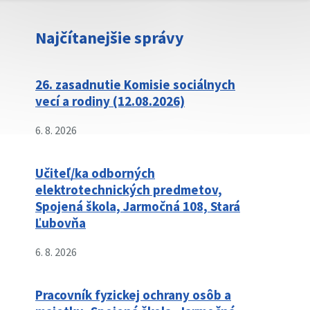
Najčítanejšie správy
26. zasadnutie Komisie sociálnych
vecí a rodiny (12.08.2026)
6. 8. 2026
Učiteľ/ka odborných
elektrotechnických predmetov,
Spojená škola, Jarmočná 108, Stará
Ľubovňa
6. 8. 2026
Pracovník fyzickej ochrany osôb a