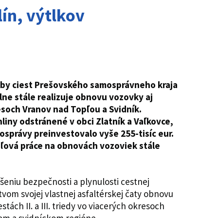
ín, výtlkov
ržby ciest Prešovského samosprávneho kraja
lne stále realizuje obnovu vozovky aj
resoch Vranov nad Topľou a Svidník.
hliny odstránené v obci Zlatník a Vaľkovce,
osprávy preinvestovalo vyše 255-tisíc eur.
dľová práce na obnovách vozoviek stále
šeniu bezpečnosti a plynulosti cestnej
vom svojej vlastnej asfaltérskej čaty obnovu
tách II. a III. triedy vo viacerých okresoch