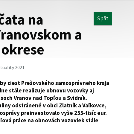
čata na
Späť
Vranovskom a
 okrese
tuality 2021
ržby ciest Prešovského samosprávneho kraja
lne stále realizuje obnovu vozovky aj
resoch Vranov nad Topľou a Svidník.
hliny odstránené v obci Zlatník a Vaľkovce,
osprávy preinvestovalo vyše 255-tisíc eur.
dľová práce na obnovách vozoviek stále