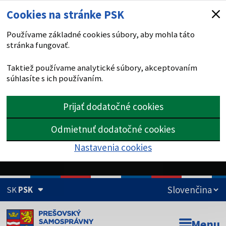
Cookies na stránke PSK
Používame základné cookies súbory, aby mohla táto
stránka fungovať.
Taktiež používame analytické súbory, akceptovaním
súhlasíte s ich používaním.
Prijať dodatočné cookies
Odmietnuť dodatočné cookies
Nastavenia cookies
SK
PSK
Doména psk.sk je oficiálna
Menu