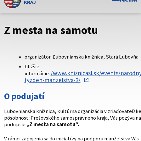
Toto je oficiálna webová stránka Prešovského
samosprávneho kraja. Oficiálne stránky využívajú doménu
psk.sk.
Z mesta na samotu
Táto stránka je zabezpečená
Buďte pozorní a vždy sa uistite, že zdieľate informácie iba
organizátor: Ľubovnianska knižnica, Stará Ľubovňa
cez zabezpečenú webovú stránku. Zabezpečená stránka
vždy začína https:// pred názvom domény webového sídla.
bližšie
/www.kniznicasl.sk/events/narodny
informácie:
tyzden-manzelstva-3/
O podujatí
Ľubovnianska knižnica, kultúrna organizácia v zriaďovateľske
pôsobnosti Prešovského samosprávneho kraja, Vás pozýva na
podujatie
„Z mesta na samotu“.
V rámci zapojenia sa do iniciatívy na podporu manželstva Vás