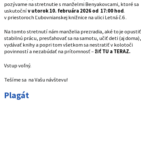
pozývame na stretnutie s manželmi Benyakovcami, ktoré sa
uskutoční
v utorok 10. februára 2026 od 17:00 hod
.
v priestoroch Ľubovnianskej knižnice na ulici Letná č.6 .
Na tomto stretnutí nám manželia prezradia, aké to je opustiť
stabilnú prácu, presťahovať sa na samotu, učiť deti (aj doma)
vydávať knihy a popri tom všetkom sa nestratiť v kolotoči
povinností a nezabúdať na prítomnosť –
žiť TU a TERAZ.
Vstup voľný.
Tešíme sa na Vašu návštevu!
Plagát