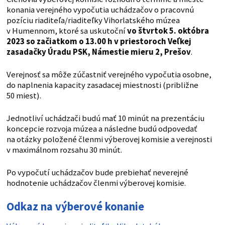
konania verejného vypočutia uchádzačov o pracovnú
pozíciu riaditeľa/riaditeľky Vihorlatského múzea
v Humennom, ktoré sa uskutoční
vo štvrtok 5. októbra
2023 so začiatkom o 13.00 h v priestoroch Veľkej
zasadačky Úradu PSK, Námestie mieru 2, Prešov
.
Verejnosť sa môže zúčastniť verejného vypočutia osobne,
do naplnenia kapacity zasadacej miestnosti (približne
50 miest).
Jednotliví uchádzači budú mať 10 minút na prezentáciu
koncepcie rozvoja múzea a následne budú odpovedať
na otázky položené členmi výberovej komisie a verejnosti
v maximálnom rozsahu 30 minút.
Po vypočutí uchádzačov bude prebiehať neverejné
hodnotenie uchádzačov členmi výberovej komisie.
Odkaz na výberové konanie