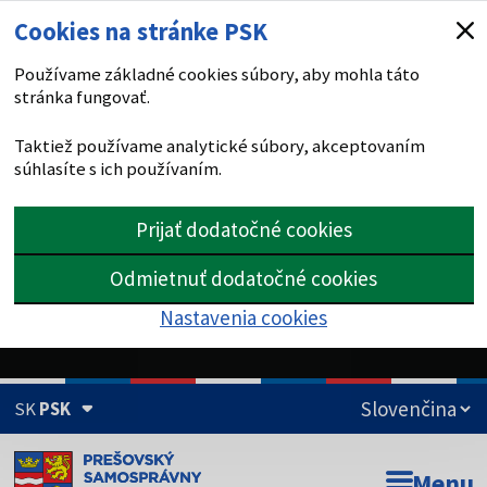
Cookies na stránke PSK
Používame základné cookies súbory, aby mohla táto
stránka fungovať.
Taktiež používame analytické súbory, akceptovaním
súhlasíte s ich používaním.
Prijať dodatočné cookies
Odmietnuť dodatočné cookies
Nastavenia cookies
SK
PSK
Doména psk.sk je oficiálna
Menu