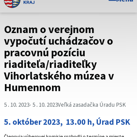
Toto je oficiálna webová stránka Prešovského
samosprávneho kraja. Oficiálne stránky využívajú doménu
psk.sk.
Oznam o verejnom
Táto stránka je zabezpečená
vypočutí uchádzačov o
pracovnú pozíciu
Buďte pozorní a vždy sa uistite, že zdieľate informácie iba
cez zabezpečenú webovú stránku. Zabezpečená stránka
riaditeľa/riaditeľky
vždy začína https:// pred názvom domény webového sídla.
Vihorlatského múzea v
Humennom
5 . 10. 2023
- 5 . 10. 2023
Veľká zasadačka Úradu PSK
5. október
2023
,
13.00 h, Úrad PSK
Členovia výberovej komisie rozhodli o termíne a mieste