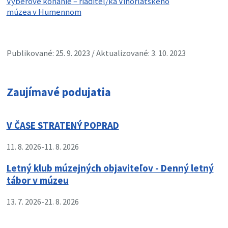
Výberové konanie – riaditeľ/ka Vihorlatského
múzea v Humennom
Publikované: 25. 9. 2023 / Aktualizované: 3. 10. 2023
Zaujímavé podujatia
V ČASE STRATENÝ POPRAD
11. 8. 2026
-
11. 8. 2026
Letný klub múzejných objaviteľov - Denný letný
tábor v múzeu
13. 7. 2026
-
21. 8. 2026