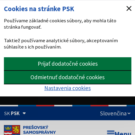
Cookies na stránke PSK
Používame základné cookies súbory, aby mohla táto
stránka fungovať.
Taktiež používame analytické súbory, akceptovaním
súhlasíte s ich používaním.
Prijať dodatočné cookies
Odmietnuť dodatočné cookies
Nastavenia cookies
SK
PSK
Doména psk.sk je oficiálna
Menu