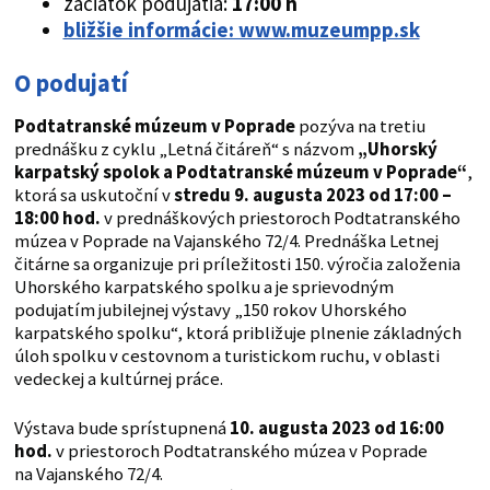
začiatok podujatia:
17:00 h
bližšie informácie: www.muzeumpp.sk
O podujatí
Podtatranské múzeum v Poprade
pozýva na tretiu
prednášku z cyklu „Letná čitáreň“ s názvom
„Uhorský
karpatský spolok a Podtatranské múzeum v Poprade“
,
ktorá sa uskutoční v
stredu 9. augusta 2023 od 17:00 –
18:00 hod.
v prednáškových priestoroch Podtatranského
múzea v Poprade na Vajanského 72/4. Prednáška Letnej
čitárne sa organizuje pri príležitosti 150. výročia založenia
Uhorského karpatského spolku a je sprievodným
podujatím jubilejnej výstavy „150 rokov Uhorského
karpatského spolku“, ktorá približuje plnenie základných
úloh spolku v cestovnom a turistickom ruchu, v oblasti
vedeckej a kultúrnej práce.
Výstava bude sprístupnená
10. augusta 2023 od 16:00
hod.
v priestoroch Podtatranského múzea v Poprade
na Vajanského 72/4.