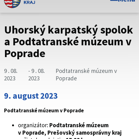
Toto je oficiálna webová stránka Prešovského
samosprávneho kraja. Oficiálne stránky využívajú doménu
psk.sk.
Uhorský karpatský spolok
Táto stránka je zabezpečená
a Podtatranské múzeum v
Poprade
Buďte pozorní a vždy sa uistite, že zdieľate informácie iba
cez zabezpečenú webovú stránku. Zabezpečená stránka
vždy začína https:// pred názvom domény webového sídla.
9 . 08.
- 9 . 08.
Podtatranské múzeum v
2023
2023
Poprade
9. august 2023
Podtatranské múzeum v Poprade
organizátor:
Podtatranské múzeum
v Poprade, Prešovský samosprávny kraj