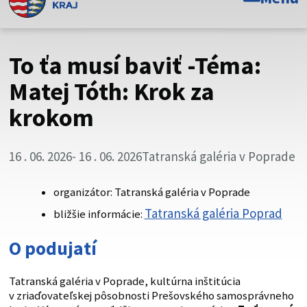
Toto je oficiálna webová stránka Prešovského
samosprávneho kraja. Oficiálne stránky využívajú doménu
psk.sk.
To ťa musí baviť -Téma:
Táto stránka je zabezpečená
Matej Tóth: Krok za
krokom
Buďte pozorní a vždy sa uistite, že zdieľate informácie iba
cez zabezpečenú webovú stránku. Zabezpečená stránka
vždy začína https:// pred názvom domény webového sídla.
16 . 06. 2026
- 16 . 06. 2026
Tatranská galéria v Poprade
organizátor: Tatranská galéria v Poprade
Tatranská galéria Poprad
bližšie informácie:
O podujatí
Tatranská galéria v Poprade, kultúrna inštitúcia
v zriaďovateľskej pôsobnosti Prešovského samosprávneho