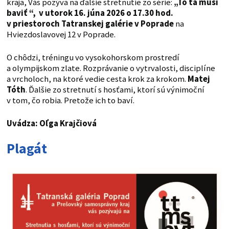
kraja, Vás pozýva na ďalšie stretnutie zo série:
„To ťa musí
baviť “,
v utorok 16. júna 2026 o 17.30 hod.
v priestoroch Tatranskej galérie v Poprade
na
Hviezdoslavovej 12 v Poprade.
O chôdzi, tréningu vo vysokohorskom prostredí
a olympijskom zlate. Rozprávanie o vytrvalosti, disciplíne
a vrcholoch, na ktoré vedie cesta krok za krokom.
Matej
Tóth
. Ďalšie zo stretnutí s hosťami, ktorí sú výnimoční
v tom, čo robia. Pretože ich to baví.
Uvádza: Oľga Krajčiová
Plagát