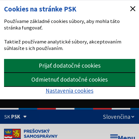
Cookies na stránke PSK
Používame základné cookies súbory, aby mohla táto
stránka fungovať.
Taktiež používame analytické súbory, akceptovaním
súhlasíte s ich používaním.
Prijať dodatočné cookies
Odmietnuť dodatočné cookies
Nastavenia cookies
SK
PSK
Doména psk.sk je oficiálna
Menu