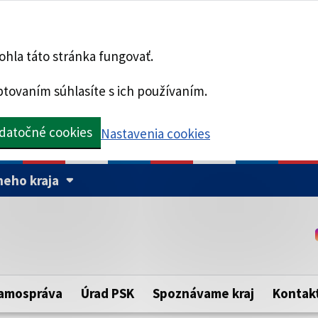
hla táto stránka fungovať.
tovaním súhlasíte s ich používaním.
datočné cookies
Nastavenia cookies
eho kraja
Táto stránka je zabezpe
Buďte pozorní a vždy sa ui
ého samosprávneho kraja.
zabezpečenú webovú strá
https:// pred názvom dom
amospráva
Úrad PSK
Spoznávame kraj
Kontak