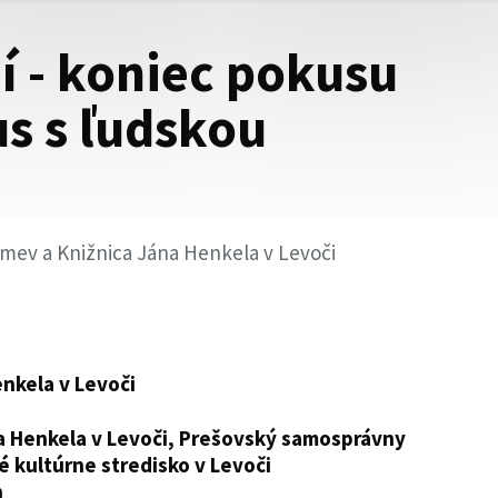
í - koniec pokusu
us s ľudskou
mev a Knižnica Jána Henkela v Levoči
enkela v Levoči
a Henkela v Levoči, Prešovský samosprávny
é kultúrne stredisko v Levoči
h