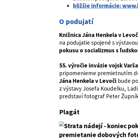
bližšie informácie: www.
O podujatí
Knižnica Jána Henkela v Levo
na podujatie spojené s výstavo
pokusu o socializmus s ľudsko
55. výročie invázie vojsk Var
pripomenieme premietnutím do
Jána Henkela v Levoči
bude pok
z výstavy Josefa Koudelku, Ladis
predstaví fotograf Peter Župník
Plagát