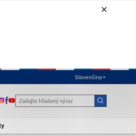
čená
ODKAZ SA OTVORÍ NA NOVEJ KARTE
ODKAZ SA OTVORÍ NA NOVEJ KARTE
ODKAZ SA OTVORÍ NA NOVEJ KARTE
stite, že zdieľate informácie iba cez
nku. Zabezpečená stránka vždy začína
ény webového sídla.
ty