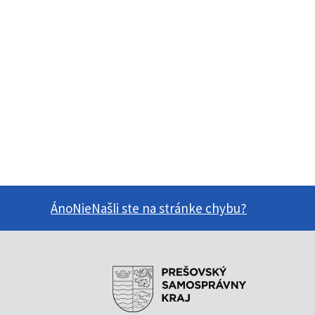
Áno
Nie
Našli ste na stránke chybu?