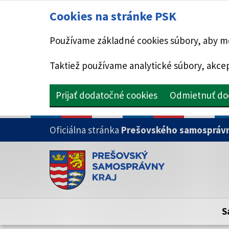
Cookies na stránke PSK
Používame základné cookies súbory, aby mo
Taktiež používame analytické súbory, akcep
Prijať dodatočné cookies
Odmietnuť do
PRESKOČIŤ NA HLAVNÝ OBSAH
Oficiálna stránka
Prešovského samosprávn
Doména psk.sk je oficiálna
Toto je oficiálna webová stránka Prešovsk
Oficiálne stránky využívajú doménu psk.sk.
S