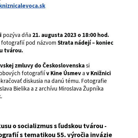
kniznicalevoca.sk
či
pozýva dňa
21. augusta 2023 o 18:00 hod.
u fotografií pod názvom
Strata nádejí – koniec
u tvárou.
šavskej zmluvy do Československa
si
bových fotografií
v Kine Úsmev
a
v Knižnici
račovať diskusia na danú tému. Fotografie
lava Bielika a z archívu Miroslava Župníka
.