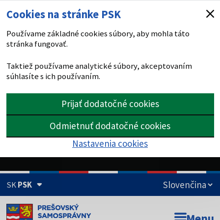
Cookies na stránke PSK
Používame základné cookies súbory, aby mohla táto
stránka fungovať.
Taktiež používame analytické súbory, akceptovaním
súhlasíte s ich používaním.
Prijať dodatočné cookies
Odmietnuť dodatočné cookies
Nastavenia cookies
SK
PSK
Doména psk.sk je oficiálna
Menu