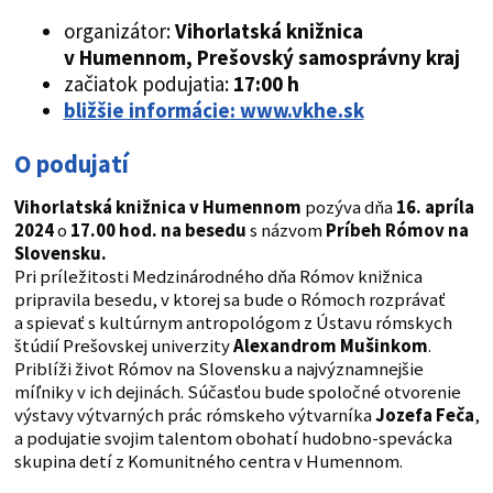
organizátor:
Vihorlatská knižnica
v Humennom
, Prešovský samosprávny kraj
začiatok podujatia:
17:00 h
bližšie informácie: www.vkhe.sk
O podujatí
Vihorlatská knižnica v Humennom
pozýva dňa
16. apríla
2024
o
17.00
hod.
na besedu
s názvom
Príbeh Rómov na
Slovensku.
Pri príležitosti Medzinárodného dňa Rómov knižnica
pripravila besedu, v ktorej sa bude o Rómoch rozprávať
a spievať s kultúrnym antropológom z Ústavu rómskych
štúdií Prešovskej univerzity
Alexandrom Mušinkom
.
Priblíži život Rómov na Slovensku a najvýznamnejšie
míľniky v ich dejinách. Súčasťou bude spoločné otvorenie
výstavy výtvarných prác rómskeho výtvarníka
Jozefa Feča
,
a podujatie svojim talentom obohatí hudobno-spevácka
skupina detí z Komunitného centra v Humennom.