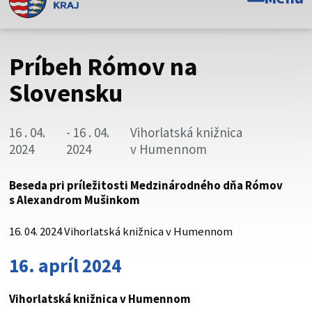
Toto je oficiálna webová stránka Prešovského
samosprávneho kraja. Oficiálne stránky využívajú doménu
psk.sk.
Príbeh Rómov na
Táto stránka je zabezpečená
Slovensku
Buďte pozorní a vždy sa uistite, že zdieľate informácie iba
cez zabezpečenú webovú stránku. Zabezpečená stránka
16 . 04.
- 16 . 04.
Vihorlatská knižnica
vždy začína https:// pred názvom domény webového sídla.
2024
2024
v Humennom
Beseda pri príležitosti Medzinárodného dňa Rómov
s Alexandrom Mušinkom
16. 04. 2024 Vihorlatská knižnica v Humennom
16. apríl 2024
Vihorlatská knižnica v Humennom