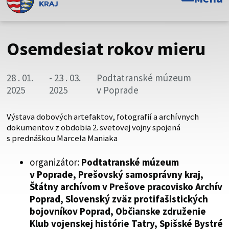
Toto je oficiálna webová stránka Prešovského
samosprávneho kraja. Oficiálne stránky využívajú doménu
psk.sk.
Osemdesiat rokov mieru
Táto stránka je zabezpečená
28 . 01.
- 23 . 03.
Podtatranské múzeum
Buďte pozorní a vždy sa uistite, že zdieľate informácie iba
2025
2025
v Poprade
cez zabezpečenú webovú stránku. Zabezpečená stránka
vždy začína https:// pred názvom domény webového sídla.
Výstava dobových artefaktov, fotografií a archívnych
dokumentov z obdobia 2. svetovej vojny spojená
s prednáškou Marcela Maniaka
organizátor:
Podtatranské múzeum
v Poprade, Prešovský samosprávny kraj,
Štátny archívom v Prešove pracovisko Archív
Poprad, Slovenský zväz protifašistických
bojovníkov Poprad, Občianske združenie
Klub vojenskej histórie Tatry, Spišské Bystré