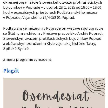
okresnej organizácie Slovenského zväzu protifašistických
bojovníkov v Poprade – v utorok 28. 1. 2025 od 16:00 – 18:00
hod. v expozičných priestoroch Podtatranského múzea
v Poprade, Vajanského 72/4 058 01 Poprad.
Podtatranské múzeum v Poprade pri výstave spolupracuje
so Štátnym archívom v Prešove pracovisko Archív Poprad,
Slovenským zväzom protifašistických bojovníkov Poprad
a občianskym združením Klub vojenskej histórie Tatry,
Spišské Bystré.
Zmena programu vyhradená.
Plagát