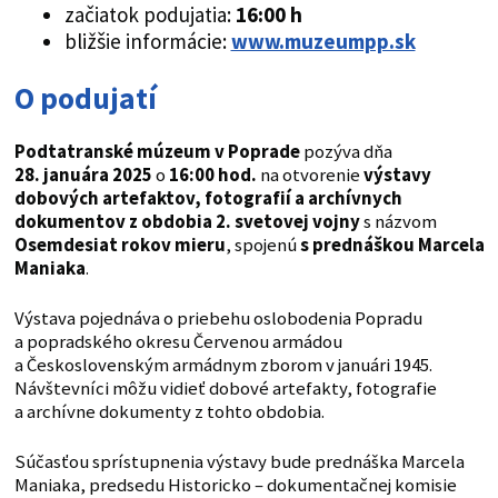
začiatok podujatia:
16:00 h
bližšie informácie:
www.muzeumpp.sk
O podujatí
Podtatranské múzeum v Poprade
pozýva dňa
28. januára 2025
o
16:00 hod.
na otvorenie
výstavy
dobových artefaktov, fotografií a archívnych
dokumentov z obdobia 2. svetovej vojny
s názvom
Osemdesiat rokov mieru
, spojenú
s prednáškou Marcela
Maniaka
.
Výstava pojednáva o priebehu oslobodenia Popradu
a popradského okresu Červenou armádou
a Československým armádnym zborom v januári 1945.
Návštevníci môžu vidieť dobové artefakty, fotografie
a archívne dokumenty z tohto obdobia.
Súčasťou sprístupnenia výstavy bude prednáška Marcela
Maniaka, predsedu Historicko – dokumentačnej komisie