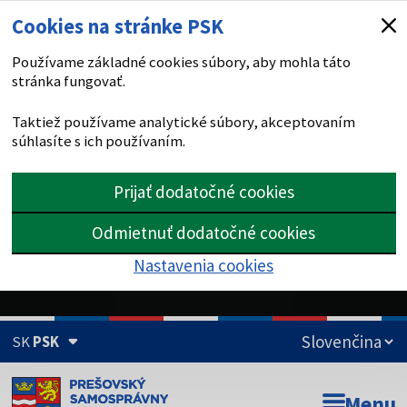
Cookies na stránke PSK
Používame základné cookies súbory, aby mohla táto
stránka fungovať.
Taktiež používame analytické súbory, akceptovaním
súhlasíte s ich používaním.
Prijať dodatočné cookies
Odmietnuť dodatočné cookies
Nastavenia cookies
SK
PSK
Doména psk.sk je oficiálna
Menu