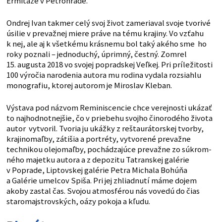
Ermitáže v Petrohrade.
Ondrej Ivan takmer celý svoj život zame­riaval svoje tvorivé
úsilie v prevažnej miere práve na tému krajiny. Vo vzťahu
k nej, ale aj k všetkému krásnemu bol taký akého sme ho
roky poznali – jednoduchý, úprimný, čestný. Zomrel
15. augusta 2018 vo svojej popradskej Veľkej. Pri príležitosti
100 výročia narodenia autora mu rodina vydala rozsiahlu
monografiu, ktorej autorom je Miroslav Kleban.
Výstava pod názvom Reminiscencie chce verejnosti ukázať
to najhodnotnejšie, čo v priebehu svojho činorodého života
autor vytvoril. Tvoria ju ukážky z reštaurátorskej tvorby,
krajinomaľby, zátišia a portréty, vytvo­rené prevažne
technikou olejomaľby, pochádzajúce prevažne zo súkrom­
ného majetku autora a z depozitu Tatranskej galérie
v Poprade, Liptovskej galérie Petra Michala Bohúňa
a Galérie umelcov Spiša. Pri jej zhliadnutí máme dojem
akoby zastal čas. Svojou atmosférou nás vovedú do čias
staromajstrovských, oázy pokoja a kľudu.