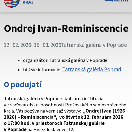
Toto je oficiálna webová stránka Prešovského
samosprávneho kraja. Oficiálne stránky využívajú doménu
psk.sk.
Ondrej Ivan-Reminiscencie
Táto stránka je zabezpečená
12 . 02. 2026
- 15 . 03. 2026
Tatranská galéria v Poprade
Buďte pozorní a vždy sa uistite, že zdieľate informácie iba
cez zabezpečenú webovú stránku. Zabezpečená stránka
vždy začína https:// pred názvom domény webového sídla.
organizátor: Tatranská galéria v Poprade
Tatranská galéria Poprad
bližšie informácie:
O podujatí
Tatranská galéria v Poprade, kultúrna inštitúcia
v zriaďovateľskej pôsobnosti Prešovského samosprávneho
kraja, Vás pozýva na vernisáž výstavy:
„
Ondrej Ivan (1926 –
2026) – Reminiscencia
“,
vo štvrtok 12. februára 2026
o 17:00 hod. v priestoroch Tatranskej galérie
v Poprade
na Hviezdoslavovej 12.