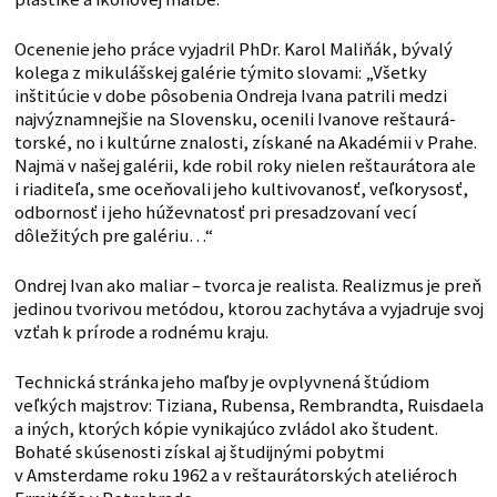
Ocenenie jeho práce vyjadril PhDr. Karol Maliňák, bývalý
kolega z miku­lášskej galérie týmito slovami: „Všetky
inštitúcie v dobe pôsobenia Ondreja Ivana patrili medzi
najvýznamnejšie na Slovensku, ocenili Ivanove reštaurá­
torské, no i kultúrne znalosti, získané na Akadémii v Prahe.
Najmä v našej galérii, kde robil roky nielen reštaurátora ale
i riaditeľa, sme oceňovali jeho kultivo­vanosť, veľkorysosť,
odbornosť i jeho húževnatosť pri presadzovaní vecí
dôležitých pre galériu…“
Ondrej Ivan ako maliar – tvorca je rea­lista. Realizmus je preň
jedinou tvorivou metódou, ktorou zachytáva a vyjadruje svoj
vzťah k prírode a rodnému kraju.
Technická stránka jeho maľby je ovplyvnená štúdiom
veľkých majstrov: Tiziana, Rubensa, Rembrandta, Ruisdaela
a iných, ktorých kópie vynikajúco zvládol ako študent.
Bohaté skúsenosti získal aj študijnými pobytmi
v Amsterdame roku 1962 a v reš­taurátorských ateliéroch