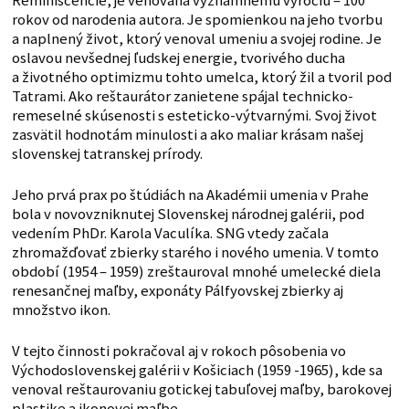
Reminiscencie, je veno­vaná významnému výročiu – 100
rokov od narodenia autora. Je spomienkou na jeho tvorbu
a naplnený život, ktorý venoval umeniu a svojej rodine. Je
oslavou nevšednej ľudskej energie, tvorivého ducha
a životného optimizmu tohto umelca, ktorý žil a tvoril pod
Tatrami. Ako reštaurátor zanietene spájal technicko-
remeselné skúsenosti s esteticko-výtvarnými. Svoj život
zasvätil hodnotám minulosti a ako maliar krásam našej
slovenskej tatranskej prírody.
Jeho prvá prax po štúdiách na Akadémii umenia v Prahe
bola v novovzniknutej Slovenskej národnej galérii, pod
vedením PhDr. Karola Vaculíka. SNG vtedy začala
zhromažďovať zbierky starého i nového umenia. V tomto
období (1954 – 1959) zreštauroval mnohé umelecké diela
renesančnej maľby, exponáty Pálfyovskej zbierky aj
množstvo ikon.
V tejto činnosti pokračoval aj v rokoch pôsobenia vo
Východoslovenskej galérii v Košiciach (1959 -1965), kde sa
venoval reštaurovaniu gotickej tabuľovej maľby, barokovej
plastike a ikonovej maľbe.