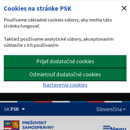
Cookies na stránke PSK
Používame základné cookies súbory, aby mohla táto
stránka fungovať.
Taktiež používame analytické súbory, akceptovaním
súhlasíte s ich používaním.
Prijať dodatočné cookies
Odmietnuť dodatočné cookies
Nastavenia cookies
SK
PSK
Doména psk.sk je oficiálna
Menu