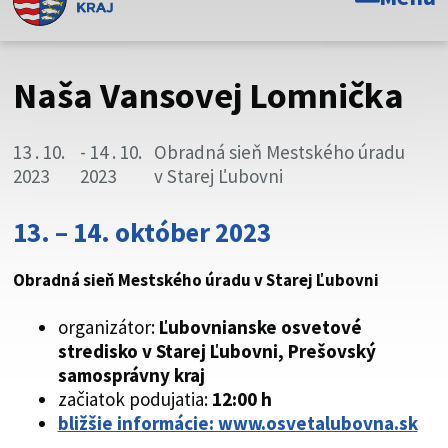
Toto je oficiálna webová stránka Prešovského
samosprávneho kraja. Oficiálne stránky využívajú doménu
psk.sk.
Naša Vansovej Lomnička
Táto stránka je zabezpečená
13 . 10.
- 14 . 10.
Obradná sieň Mestského úradu
Buďte pozorní a vždy sa uistite, že zdieľate informácie iba
2023
2023
v Starej Ľubovni
cez zabezpečenú webovú stránku. Zabezpečená stránka
vždy začína https:// pred názvom domény webového sídla.
13. – 14. október 2023
Obradná sieň Mestského úradu v Starej Ľubovni
organizátor:
Ľubovnianske osvetové
stredisko v Starej Ľubovni, Prešovský
samosprávny kraj
začiatok podujatia:
12:00 h
bližšie informácie: www.osvetalubovna.sk