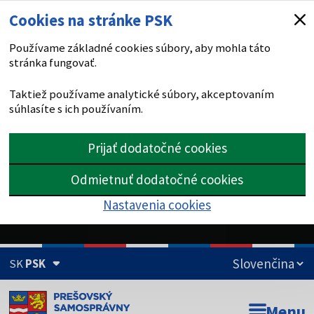
Cookies na stránke PSK
Používame základné cookies súbory, aby mohla táto
stránka fungovať.
Taktiež používame analytické súbory, akceptovaním
súhlasíte s ich používaním.
Prijať dodatočné cookies
Odmietnuť dodatočné cookies
Nastavenia cookies
SK
PSK
Doména psk.sk je oficiálna
Menu