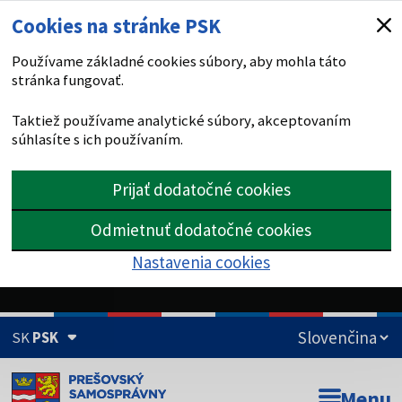
Cookies na stránke PSK
Používame základné cookies súbory, aby mohla táto
stránka fungovať.
Taktiež používame analytické súbory, akceptovaním
súhlasíte s ich používaním.
Prijať dodatočné cookies
Odmietnuť dodatočné cookies
Nastavenia cookies
SK
PSK
Doména psk.sk je oficiálna
Menu