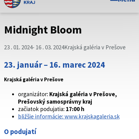
Toto je oficiálna webová stránka Prešovského
samosprávneho kraja. Oficiálne stránky využívajú doménu
psk.sk.
Midnight Bloom
Táto stránka je zabezpečená
23 . 01. 2024
- 16 . 03. 2024
Krajská galéria v Prešove
Buďte pozorní a vždy sa uistite, že zdieľate informácie iba
cez zabezpečenú webovú stránku. Zabezpečená stránka
23. január – 16. marec 2024
vždy začína https:// pred názvom domény webového sídla.
Krajská galéria v Prešove
organizátor:
Krajská galéria v Prešove,
Prešovský samosprávny kraj
začiatok podujatia:
17:00 h
bližšie informácie: www.krajskagaleria.sk
O podujatí