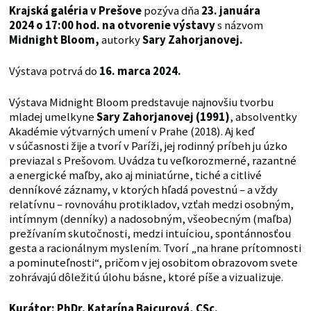
Krajská galéria v Prešove
pozýva dňa
23. januára
2024 o 17:00 hod.
na otvorenie výstavy
s názvom
Midnight Bloom,
autorky
Sary Zahorjanovej.
Výstava potrvá do
16. marca 2024.
Výstava Midnight Bloom predstavuje najnovšiu tvorbu
mladej umelkyne
Sary Zahorjanovej (1991)
, absolventky
Akadémie výtvarných umení v Prahe (2018). Aj keď
v súčasnosti žije a tvorí v Paríži, jej rodinný príbeh ju úzko
previazal s Prešovom. Uvádza tu veľkorozmerné, razantné
a energické maľby, ako aj miniatúrne, tiché a citlivé
denníkové záznamy, v ktorých hľadá povestnú – a vždy
relatívnu – rovnováhu protikladov, vzťah medzi osobným,
intímnym (denníky) a nadosobným, všeobecným (maľba)
prežívaním skutočnosti, medzi intuíciou, spontánnosťou
gesta a racionálnym myslením. Tvorí „na hrane prítomnosti
a pominuteľnosti“, pričom v jej osobitom obrazovom svete
zohrávajú dôležitú úlohu básne, ktoré píše a vizualizuje.
Kurátor:
PhDr. Katarína Bajcurová, CSc.