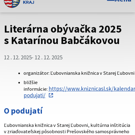
Toto je oficiálna webová stránka Prešovského
samosprávneho kraja. Oficiálne stránky využívajú doménu
psk.sk.
Literárna obývačka 2025
Táto stránka je zabezpečená
s Katarínou Babčákovou
Buďte pozorní a vždy sa uistite, že zdieľate informácie iba
cez zabezpečenú webovú stránku. Zabezpečená stránka
12 . 12. 2025
- 12 . 12. 2025
vždy začína https:// pred názvom domény webového sídla.
organizátor: Ľubovnianska knižnica v Starej Ľubovni
bližšie
https://www.kniznicasl.sk/kalendar
informácie:
podujati/
O podujatí
Ľubovnianska knižnica v Starej Ľubovni, kultúrna inštitúcia
v zriaďovateľskej pôsobnosti Prešovského samosprávneho