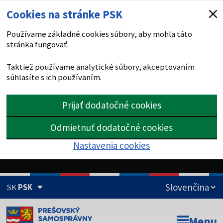
Cookies na stránke PSK
Používame základné cookies súbory, aby mohla táto
stránka fungovať.
Taktiež používame analytické súbory, akceptovaním
súhlasíte s ich používaním.
Prijať dodatočné cookies
Odmietnuť dodatočné cookies
Nastavenia cookies
SK
PSK
Doména psk.sk je oficiálna
Menu