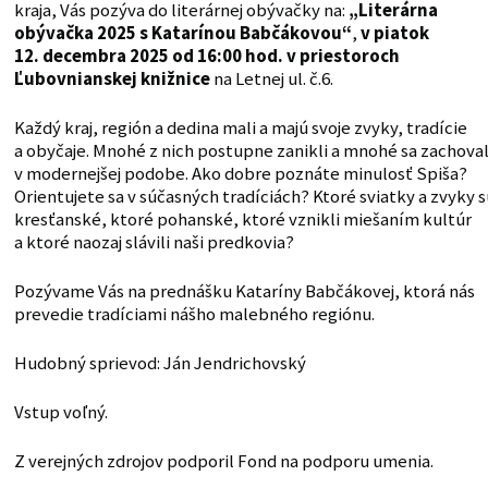
kraja, Vás pozýva do literárnej obývačky na:
„Literárna
obývačka 2025 s
Katarínou Babčákovou
“
,
v piatok
12. decembra 2025 od 16:00 hod. v priestoroch
Ľubovnianskej knižnice
na Letnej ul. č.6.
Každý kraj, región a dedina mali a majú svoje zvyky, tradície
a obyčaje. Mnohé z nich postupne zanikli a mnohé sa zachoval
v modernejšej podobe. Ako dobre poznáte minulosť Spiša?
Orientujete sa v súčasných tradíciách? Ktoré sviatky a zvyky s
kresťanské, ktoré pohanské, ktoré vznikli miešaním kultúr
a ktoré naozaj slávili naši predkovia?
Pozývame Vás na prednášku Kataríny Babčákovej, ktorá nás
prevedie tradíciami nášho malebného regiónu.
Hudobný sprievod: Ján Jendrichovský
Vstup voľný.
Z verejných zdrojov podporil Fond na podporu umenia.