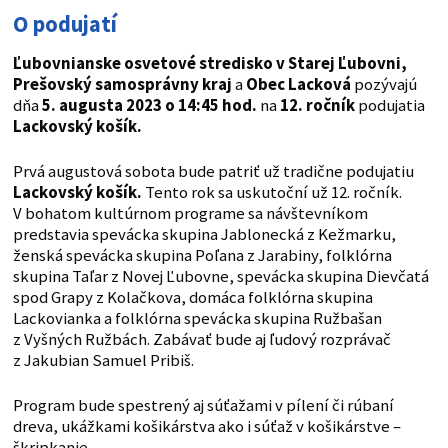
O podujatí
Ľubovnianske osvetové stredisko v Starej Ľubovni,
Prešovský samosprávny kraj
a
Obec Lacková
pozývajú
dňa
5. augusta 2023 o 14:45 hod.
na
12. ročník
podujatia
Lackovský košík.
Prvá augustová sobota bude patriť už tradične podujatiu
Lackovský košík.
Tento rok sa uskutoční už 12. ročník.
V bohatom kultúrnom programe sa návštevníkom
predstavia spevácka skupina Jablonecká z Kežmarku,
ženská spevácka skupina Poľana z Jarabiny, folklórna
skupina Taľar z Novej Ľubovne, spevácka skupina Dievčatá
spod Grapy z Kolačkova, domáca folklórna skupina
Lackovianka a folklórna spevácka skupina Ružbašan
z Vyšných Ružbách. Zabávať bude aj ľudový rozprávač
z Jakubian Samuel Pribiš.
Program bude spestrený aj súťažami v pílení či rúbaní
dreva, ukážkami košikárstva ako i súťaž v košikárstve –
škripkanie.