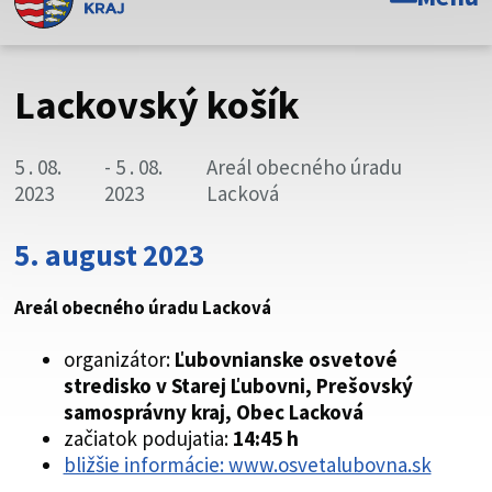
Toto je oficiálna webová stránka Prešovského
samosprávneho kraja. Oficiálne stránky využívajú doménu
psk.sk.
Lackovský košík
Táto stránka je zabezpečená
5 . 08.
- 5 . 08.
Areál obecného úradu
Buďte pozorní a vždy sa uistite, že zdieľate informácie iba
2023
2023
Lacková
cez zabezpečenú webovú stránku. Zabezpečená stránka
vždy začína https:// pred názvom domény webového sídla.
5. august 2023
Areál obecného úradu Lacková
organizátor:
Ľubovnianske osvetové
stredisko v Starej Ľubovni, Prešovský
samosprávny kraj, Obec Lacková
začiatok podujatia:
14:45 h
bližšie informácie: www.osvetalubovna.sk