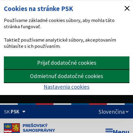
Cookies na stránke PSK
Používame základné cookies súbory, aby mohla táto
stránka fungovať.
Taktiež používame analytické súbory, akceptovaním
súhlasíte s ich používaním.
Prijať dodatočné cookies
Odmietnuť dodatočné cookies
Nastavenia cookies
SK
PSK
Doména psk.sk je oficiálna
Menu