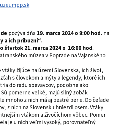
.muzeumpp.sk
ade
pozýva dňa
19. marca 2024 o 9:00 hod.
na
 a ich príbuzní“.
o štvrtok 21. marca 2024 o 16:00 hod
.
tatranského múzea v Poprade na Vajanského
 vtáky žijúce na území Slovenska, ich život,
 vzťah s človekom a mýty a legendy, ktoré ich
atria do radu spevavcov, podobne ako
. Sú pomerne veľké, majú silný zobák
ale mnoho z nich má aj pestré perie. Do čeľade
hov, z nich na Slovensku hniezdi osem. Vtáky
igentnejším vtákom a živočíchom vôbec. Pomer
la je u nich veľmi vysoký, porovnateľný