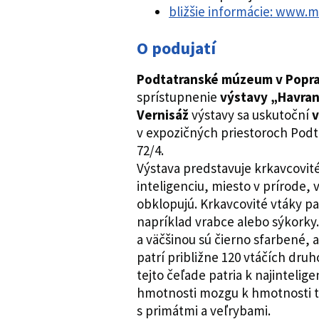
bližšie informácie: www
O podujatí
Podtatranské múzeum v Popr
sprístupnenie
výstavy „Havrany
Vernisáž
výstavy sa uskutoční
v
v expozičných priestoroch Pod
72/4.
Výstava predstavuje krkavcovité
inteligenciu, miesto v prírode,
obklopujú. Krkavcovité vtáky p
napríklad vrabce alebo sýkorky
a väčšinou sú čierno sfarbené, 
patrí približne 120 vtáčích dru
tejto čeľade patria k najintel
hmotnosti mozgu k hmotnosti te
s primátmi a veľrybami.