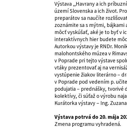
Výstava „Havrany a ich príbuzní
území Slovenska a ich život. Pr
preparátov sa naučíte rozlišova
zoznámite sa s mýtmi, bájkami a
môcť vyskúšať, aké je to byť v 
interaktívnych hier budete môcť 
Autorkou výstavy je RNDr. Moni
malohontského múzea v Rimavs
v Poprade pri tejto výstave spo
vtáky prezentovať aj na vernisá
vystúpenie žiakov literárno – 
v Poprade pod vedením p. učite
podujatia – prednášky, tvorivé
kolektívy, či súťaž o výrobu na
Kurátorka výstavy – Ing. Zuzan
Výstava potrvá do 20. mája 20
Zmena programu vyhradená.