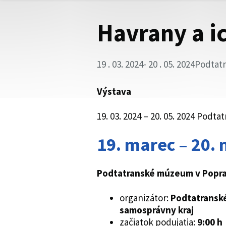
Havrany a i
19 . 03. 2024
- 20 . 05. 2024
Podtat
Výstava
19. 03. 2024 – 20. 05. 2024 Pod
19. marec – 20.
Podtatranské múzeum v Popr
organizátor:
Podtatransk
samosprávny kraj
začiatok podujatia:
9:00 h