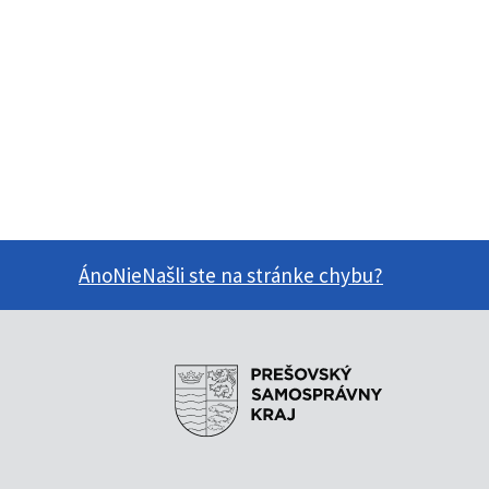
Áno
Nie
Našli ste na stránke chybu?