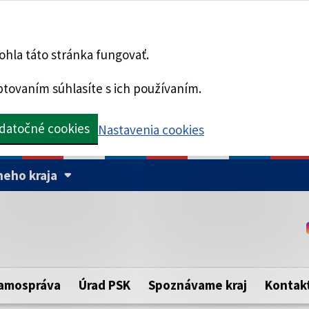
hla táto stránka fungovať.
tovaním súhlasíte s ich používaním.
datočné cookies
Nastavenia cookies
eho kraja
Táto stránka je zabezpe
Buďte pozorní a vždy sa ui
ého samosprávneho kraja.
zabezpečenú webovú strá
https:// pred názvom dom
amospráva
Úrad PSK
Spoznávame kraj
Kontak