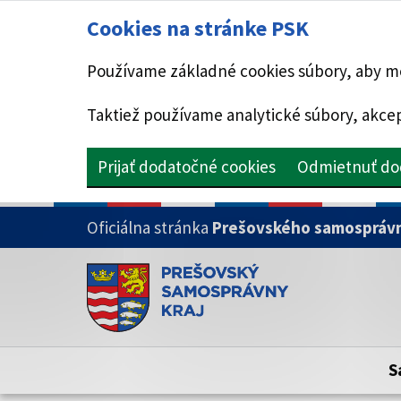
Cookies na stránke PSK
Používame základné cookies súbory, aby mo
Taktiež používame analytické súbory, akcep
Prijať dodatočné cookies
Odmietnuť do
PRESKOČIŤ NA HLAVNÝ OBSAH
Oficiálna stránka
Prešovského samosprávn
Doména psk.sk je oficiálna
Toto je oficiálna webová stránka Prešovsk
Oficiálne stránky využívajú doménu psk.sk.
S