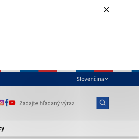
čená
ODKAZ SA OTVORÍ NA NOVEJ KARTE
ODKAZ SA OTVORÍ NA NOVEJ KARTE
ODKAZ SA OTVORÍ NA NOVEJ KARTE
stite, že zdieľate informácie iba cez
nku. Zabezpečená stránka vždy začína
ény webového sídla.
ty