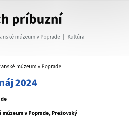
ch príbuzní
ranské múzeum v Poprade
Kultúra
tatranské múzeum v Poprade
 máj 2024
ade
é múzeum v Poprade
, Prešovský