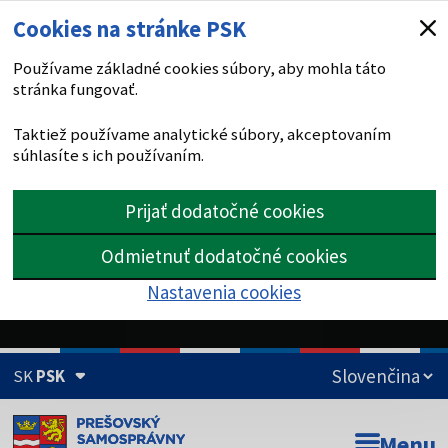
Cookies na stránke PSK
Používame základné cookies súbory, aby mohla táto
stránka fungovať.
Taktiež používame analytické súbory, akceptovaním
súhlasíte s ich používaním.
Prijať dodatočné cookies
Odmietnuť dodatočné cookies
Nastavenia cookies
SK
PSK
Doména psk.sk je oficiálna
Menu