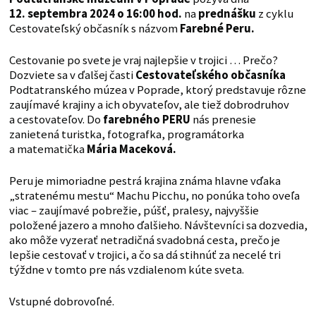
12. septembra 2024 o 16:00 hod.
na
prednášku
z cyklu
Cestovateľský občasník s názvom
Farebné Peru.
Cestovanie po svete je vraj najlepšie v trojici … Prečo?
Dozviete sa v ďalšej časti
Cestovateľského občasníka
Podtatranského múzea v Poprade, ktorý predstavuje rôzne
zaujímavé krajiny a ich obyvateľov, ale tiež dobrodruhov
a cestovateľov. Do
farebného PERU
nás prenesie
zanietená turistka, fotografka, programátorka
a matematička
Mária Maceková.
Peru je mimoriadne pestrá krajina známa hlavne vďaka
„stratenému mestu“ Machu Picchu, no ponúka toho oveľa
viac – zaujímavé pobrežie, púšť, pralesy, najvyššie
položené jazero a mnoho ďalšieho. Návštevníci sa dozvedia,
ako môže vyzerať netradičná svadobná cesta, prečo je
lepšie cestovať v trojici, a čo sa dá stihnúť za necelé tri
týždne v tomto pre nás vzdialenom kúte sveta.
Vstupné dobrovoľné.