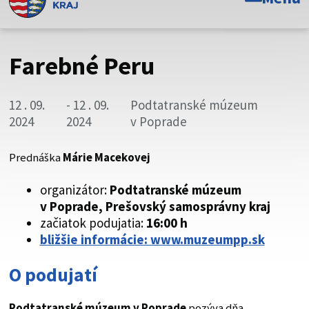
Toto je oficiálna webová stránka Prešovského
samosprávneho kraja. Oficiálne stránky využívajú doménu
psk.sk.
Farebné Peru
Táto stránka je zabezpečená
12 . 09.
- 12 . 09.
Podtatranské múzeum
Buďte pozorní a vždy sa uistite, že zdieľate informácie iba
2024
2024
v Poprade
cez zabezpečenú webovú stránku. Zabezpečená stránka
vždy začína https:// pred názvom domény webového sídla.
Prednáška
Márie Macekovej
organizátor:
Podtatranské múzeum
v Poprade, Prešovský samosprávny kraj
začiatok podujatia:
16:00 h
bližšie informácie: www.muzeumpp.sk
O podujatí
Podtatranské múzeum v Poprade
pozýva dňa