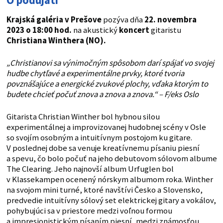
O podujatí
Krajská galéria v Prešove
pozýva dňa
22. novembra
2023 o 18:00 hod.
na akustický
koncert
gitaristu
Christiana Winthera (NO).
„Christianovi sa výnimočným spôsobom darí spájať vo svojej
hudbe chytľavé a experimentálne prvky, ktoré tvoria
povznášajúce a energické zvukové plochy, vďaka ktorým to
budete chcieť počuť znova a znova a znova.“ – F/eks Oslo
Gitarista Christian Winther bol hybnou silou
experimentálnej a improvizovanej hudobnej scény v Osle
so svojím osobným a intuitívnym postojom ku gitare.
V poslednej dobe sa venuje kreatívnemu písaniu piesní
a spevu, čo bolo počuť na jeho debutovom sólovom albume
The Clearing. Jeho najnovší album Urfuglen bol
v Klassekampen ocenený nórskym albumom roka. Winther
na svojom mini turné, ktoré navštívi Česko a Slovensko,
predvedie intuitívny sólový set elektrickej gitary a vokálov,
pohybujúci sa v priestore medzi voľnou formou
a impresionistickým písaním piesní, medzi známosťou