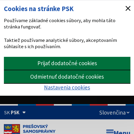
Cookies na stránke PSK
Používame základné cookies súbory, aby mohla táto
stránka fungovať.
Taktiež používame analytické súbory, akceptovaním
súhlasíte s ich používaním.
Prijať dodatočné cookies
Odmietnuť dodatočné cookies
Nastavenia cookies
SK
PSK
Doména psk.sk je oficiálna
Menu