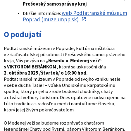
Prešovský samosprávny kraj
web Podtatranské múzeum
bližšie informácie:
Poprad (muzeumpp.sk)
O podujatí
Podtatranské múzeum v Poprade, kultúrna inštitúcia
v zriaďovateľskej pôsobnosti Prešovského samosprávneho
kraja, Vás pozýva na
„Besedu o Medenej veži“
s VIKTOROM BERÁNKOM
, ktorá sa uskutoční dňa
2. októbra 2025 /štvrtok/ o 16:00 hod.
Podtatranské múzeum v Poprade od svojho vzniku nesie
v sebe ducha Tatier – vďaka Uhorskému karpatskému
spolku, ktorý pri jeho zrode budoval chodníky, chaty
a otváral veľhory turistom. Dnes opätovne nadväzujeme na
túto tradíciu a s radosťou medzi nami vítame človeka,
ktorý je jej živým pokračovateľom.
O Medenej veži sa budeme rozprávať s chatárom
legendárnej Chaty pod Rysmi, pánom Viktorom Beránkom.