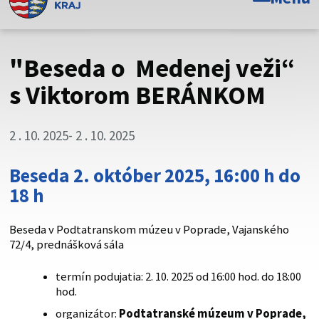
Toto je oficiálna webová stránka Prešovského
samosprávneho kraja. Oficiálne stránky využívajú doménu
psk.sk.
"Beseda o Medenej veži“
Táto stránka je zabezpečená
s Viktorom BERÁNKOM
Buďte pozorní a vždy sa uistite, že zdieľate informácie iba
cez zabezpečenú webovú stránku. Zabezpečená stránka
2 . 10. 2025
- 2 . 10. 2025
vždy začína https:// pred názvom domény webového sídla.
Beseda 2. október 2025, 16:00 h do
18 h
Beseda v Podtatranskom múzeu v Poprade, Vajanského
72/4, prednášková sála
termín podujatia: 2. 10. 2025 od 16:00 hod. do 18:00
hod.
organizátor:
Podtatranské múzeum v Poprade,