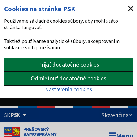
Cookies na stránke PSK
Používame základné cookies súbory, aby mohla táto
stránka fungovať.
Taktiež používame analytické súbory, akceptovaním
súhlasíte s ich používaním.
Prijať dodatočné cookies
Odmietnuť dodatočné cookies
Nastavenia cookies
SK
PSK
Doména psk.sk je oficiálna
Menu