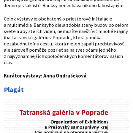
Jedno je však isté: Banksy nenecháva nikoho ľahostajným.
Celok výstavy je obohatený o priestorové inštalácie
a multimédia. Banksyho diela zdobia steny budov po celom
svete a aby ste ich videli, nemusíte navštíviť mnohé krajiny
iba Tatranskú galériu v Poprade, ktorá ponúka
nezabudnuteľnú cestu, ktorá nielen zapáli predstavivosť,
ale zároveň pomôže pozrieť sa na svet očami jedného
z najvýznamnejších spoločenských komentátorov našich
čias.
Kurátor výstavy: Anna Ondrušeková
Plagát