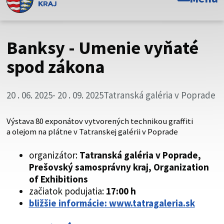
Toto je oficiálna webová stránka Prešovského
samosprávneho kraja. Oficiálne stránky využívajú doménu
psk.sk.
Banksy - Umenie vyňaté
Táto stránka je zabezpečená
spod zákona
Buďte pozorní a vždy sa uistite, že zdieľate informácie iba
cez zabezpečenú webovú stránku. Zabezpečená stránka
20 . 06. 2025
- 20 . 09. 2025
Tatranská galéria v Poprade
vždy začína https:// pred názvom domény webového sídla.
Výstava 80 exponátov vytvorených technikou graffiti
a olejom na plátne v Tatranskej galérii v Poprade
organizátor:
Tatranská galéria v Poprade,
Prešovský samosprávny kraj,
Organization
of Exhibitions
začiatok podujatia:
17:00 h
bližšie informácie: www.tatragaleria.sk