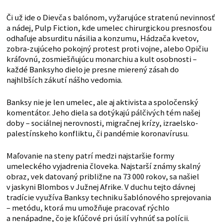
Či už ide o Dievča s balónom, vyžarujúce stratenú nevinnosť
a nádej, Pulp Fiction, kde umelec chirurgickou presnosťou
odhaľuje absurditu násilia a konzumu, Hádzača kvetov,
zobra-zujúceho pokojný protest proti vojne, alebo Opičiu
kráľovnú, zosmiešňujúcu monarchiu a kult osobnosti –
každé Banksyho dielo je presne mierený zásah do
najhlbších zákutí nášho vedomia.
Banksy nie je len umelec, ale aj aktivista a spoločenský
komentátor. Jeho diela sa dotýkajú pálčivých tém našej
doby – sociálnej nerovnosti, migračnej krízy, izraelsko-
palestínskeho konfliktu, či pandémie koronavírusu.
Maľovanie na steny patrí medzi najstaršie formy
umeleckého vyjadrenia človeka. Najstarší známy skalný
obraz, vek datovaný približne na 73 000 rokov, sa našiel
v jaskyni Blombos v Južnej Afrike. V duchu tejto dávnej
tradície využíva Banksy techniku šablónového sprejovania
– metódu, ktorá mu umožňuje pracovať rýchlo
a nenápadne, čo je kľúčové pri úsilí vyhnúť sa polícii.