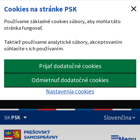
Cookies na stránke PSK
Používame základné cookies súbory, aby mohla táto
stránka fungovať.
Taktiež používame analytické súbory, akceptovaním
súhlasíte s ich používaním.
Prijať dodatočné cookies
Odmietnuť dodatočné cookies
Nastavenia cookies
SK
PSK
Doména psk.sk je oficiálna
Menu