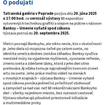
O podujatí
Tatranská galéria v Poprade
pozýva dňa
20. júna 2025
o 17:00 hod.
na
vernisáž výstavy
80 exponátov
vytvorených technikou graffiti a olejom na plátne s názvom
Banksy
– Umenie vyňaté spod zákona
.
Výstava potrvá do
20. septembra 2025.
Všetci poznajú Banksyho, ale nikto nevie, kto v skutočnosti
je. Jeho diela sú rozpozna-teľné po celom svete, no
identita umelca dodnes zostáva záhadou. Banksy využíva
mestské múry na vyjadrenie myšlienok, vyvolanie reflexie,
zmenu sveta a zdieľanie lásky, ktorá z jeho diel silno
prehovára. Aj vďaka tomu je najznámejším tvorcom street
artu na svete. Jeho práce možno vidieť na stenách
v mnohých krajinách – výstava Banksy – Umenie vyňaté
spod zákona ponúka jedinečnú príležitosť obdivovať
a zamyslieť sa nad viac než 60 rekonštrukciami Banksyho
diel – všetky na jednom mieste, bez nutnosti cestovať.
Výstavu obohacujú pôsobivé priestorové inštalácie
a multimediálne prvky.