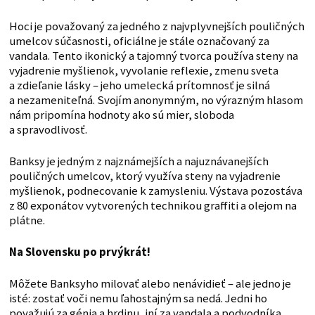
Hoci je považovaný za jedného z najvplyvnejších pouličných
umelcov súčasnosti, oficiálne je stále označovaný za
vandala. Tento ikonický a tajomný tvorca používa steny na
vyjadrenie myšlienok, vyvolanie reflexie, zmenu sveta
a zdieľanie lásky – jeho umelecká prítomnosť je silná
a nezameniteľná. Svojím anonymným, no výrazným hlasom
nám pripomína hodnoty ako sú mier, sloboda
a spravodlivosť.
Banksy je jedným z najznámejších a najuznávanejších
pouličných umelcov, ktorý využíva steny na vyjadrenie
myšlienok, podnecovanie k zamysleniu. Výstava pozostáva
z 80 exponátov vytvorených technikou graffiti a olejom na
plátne.
Na Slovensku po prvýkrát!
Môžete Banksyho milovať alebo nenávidieť – ale jedno je
isté: zostať voči nemu ľahostajným sa nedá. Jedni ho
považujú za génia a hrdinu, iní za vandala a podvodníka.