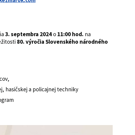
.kezmarok.com
ňa
3. septembra 2024
o
11:00 hod.
na
ežitosti
80. výročia Slovenského národného
cov,
, hasičskej a policajnej techniky
rogram