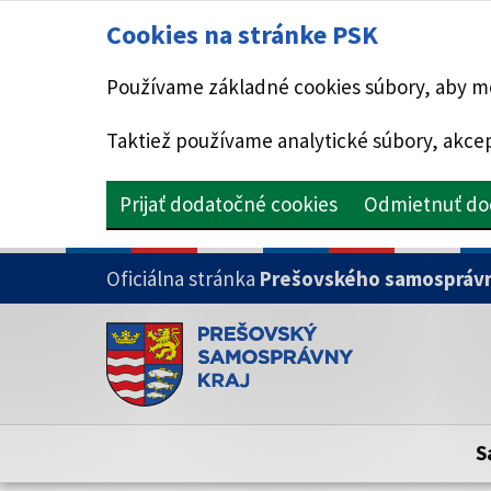
Cookies na stránke PSK
Používame základné cookies súbory, aby mo
Taktiež používame analytické súbory, akcep
Prijať dodatočné cookies
Odmietnuť do
PRESKOČIŤ NA HLAVNÝ OBSAH
Oficiálna stránka
Prešovského samosprávn
Doména psk.sk je oficiálna
Toto je oficiálna webová stránka Prešovsk
Oficiálne stránky využívajú doménu psk.sk.
S