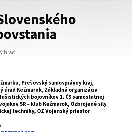
 Slovenského
povstania
ý hrad
žmarku, Prešovský samosprávny kraj,
ý úrad Kežmarok, Základná organizácia
fašistických bojovníkov 1. ČS samostatnej
vojakov SR – klub Kežmarok, Ozbrojené sily
rickej techniky, OZ Vojenský priestor
h