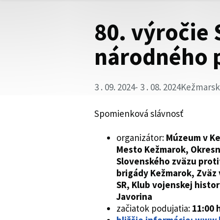
80. výročie
národného 
3 . 09. 2024
- 3 . 08. 2024
Kežmarsk
Spomienková slávnosť
organizátor:
Múzeum v Ke
Mesto Kežmarok, Okresn
Slovenského zväzu proti
brigády Kežmarok, Zväz 
SR, Klub vojenskej histo
Javorina
začiatok podujatia:
11:00 