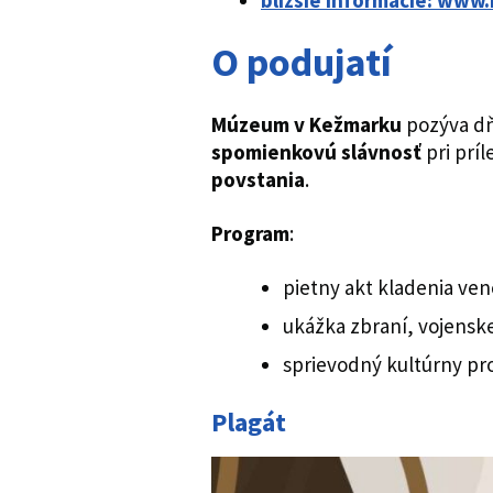
bližšie informácie: www
O podujatí
Múzeum v Kežmarku
pozýva d
spomienkovú slávnosť
pri príl
povstania
.
Program
:
pietny akt kladenia ven
ukážka zbraní, vojenskej
sprievodný kultúrny p
Plagát