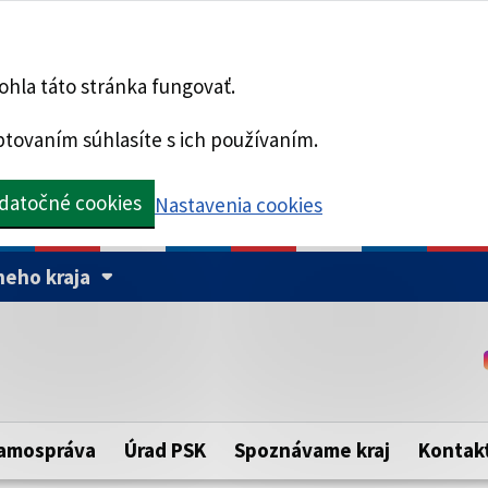
hla táto stránka fungovať.
tovaním súhlasíte s ich používaním.
datočné cookies
Nastavenia cookies
eho kraja
Táto stránka je zabezpe
Buďte pozorní a vždy sa ui
ého samosprávneho kraja.
zabezpečenú webovú strá
https:// pred názvom dom
amospráva
Úrad PSK
Spoznávame kraj
Kontak