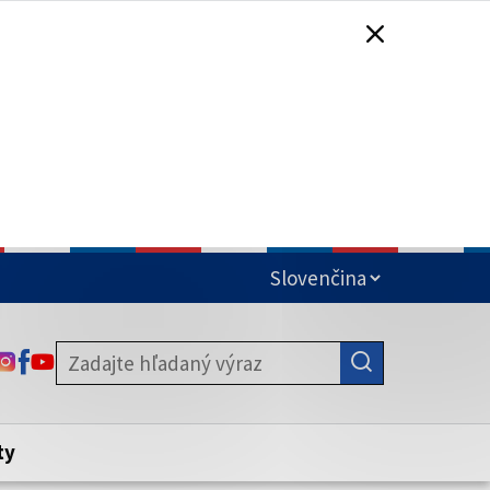
čená
ODKAZ SA OTVORÍ NA NOVEJ KARTE
ODKAZ SA OTVORÍ NA NOVEJ KARTE
ODKAZ SA OTVORÍ NA NOVEJ KARTE
stite, že zdieľate informácie iba cez
nku. Zabezpečená stránka vždy začína
ény webového sídla.
ty