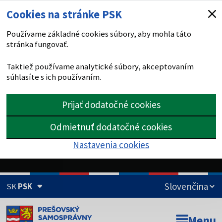
Cookies na stránke PSK
Používame základné cookies súbory, aby mohla táto
stránka fungovať.
Taktiež používame analytické súbory, akceptovaním
súhlasíte s ich používaním.
Prijať dodatočné cookies
Odmietnuť dodatočné cookies
Nastavenia cookies
SK
PSK
Doména psk.sk je oficiálna
Menu