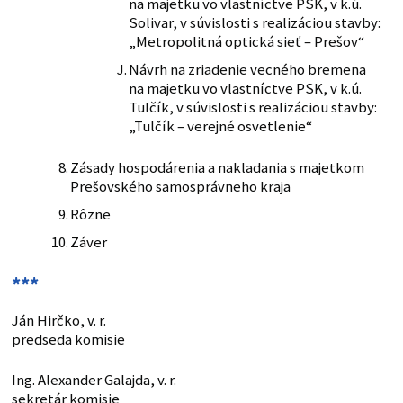
na majetku vo vlastníctve PSK, v k.ú.
Solivar, v súvislosti s realizáciou stavby:
„Metropolitná optická sieť – Prešov“
Návrh na zriadenie vecného bremena
na majetku vo vlastníctve PSK, v k.ú.
Tulčík, v súvislosti s realizáciou stavby:
„Tulčík – verejné osvetlenie“
Zásady hospodárenia a nakladania s majetkom
Prešovského samosprávneho kraja
Rôzne
Záver
***
Ján Hirčko, v. r.
predseda komisie
Ing. Alexander Galajda, v. r.
sekretár komisie