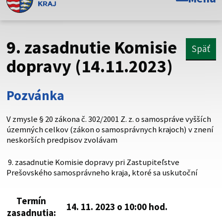
Toto je oficiálna webová stránka Prešovského
samosprávneho kraja. Oficiálne stránky využívajú doménu
psk.sk.
9. zasadnutie Komisie
Späť
Táto stránka je zabezpečená
dopravy (14.11.2023)
Buďte pozorní a vždy sa uistite, že zdieľate informácie iba
cez zabezpečenú webovú stránku. Zabezpečená stránka
Pozvánka
vždy začína https:// pred názvom domény webového sídla.
V zmysle § 20 zákona č. 302/2001 Z. z. o samospráve vyšších
územných celkov (zákon o samosprávnych krajoch) v znení
neskorších predpisov zvolávam
9. zasadnutie Komisie dopravy pri Zastupiteľstve
Prešovského samosprávneho kraja, ktoré sa uskutoční
Termín
14. 11. 2023 o 10:00 hod.
zasadnutia: