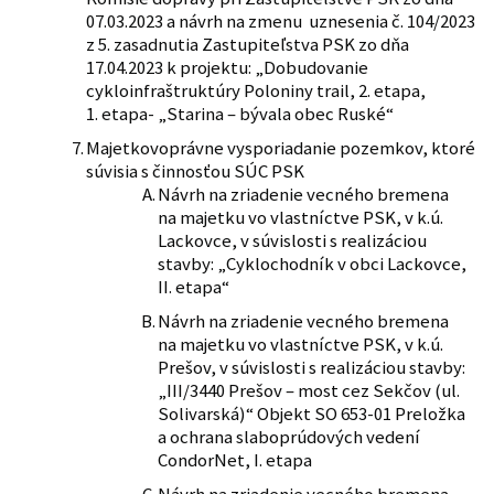
07.03.2023 a návrh na zmenu uznesenia č. 104/2023
z 5. zasadnutia Zastupiteľstva PSK zo dňa
17.04.2023 k projektu: „Dobudovanie
cykloinfraštruktúry Poloniny trail, 2. etapa,
1. etapa- „Starina – bývala obec Ruské“
Majetkovoprávne vysporiadanie pozemkov, ktoré
súvisia s činnosťou SÚC PSK
Návrh na zriadenie vecného bremena
na majetku vo vlastníctve PSK, v k.ú.
Lackovce, v súvislosti s realizáciou
stavby: „Cyklochodník v obci Lackovce,
II. etapa“
Návrh na zriadenie vecného bremena
na majetku vo vlastníctve PSK, v k.ú.
Prešov, v súvislosti s realizáciou stavby:
„III/3440 Prešov – most cez Sekčov (ul.
Solivarská)“ Objekt SO 653-01 Preložka
a ochrana slaboprúdových vedení
CondorNet, I. etapa