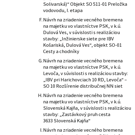
Solivarská)“ Objekt SO 511-01 Preložka
vodovodu, I. etapa
Návrh na zriadenie vecného bremena
na majetku vo vlastníctve PSK, v k.ú.
Dulová Ves, v súvislosti s realizáciou
stavby: „Inžinierske siete pre IBV
Košariská, Dulová Ves“, objekt SO-01
Cesty a chodníky
Návrh na zriadenie vecného bremena
na majetku vo vlastníctve PSK, v k.ú.
Levoča, v súvislosti s realizáciou stavby:
„IBV pri Harichovciach 10 RD, Levoča“ –
SO 10 Rozšírenie distribučnej NN siet
Návrh na zriadenie vecného bremena
na majetku vo vlastníctve PSK, v k.ú.
Slovenská Kajňa, v súvislosti s realizáciou
stavby: „Zastávkový pruh cesta
3633 Slovenská Kajňa“
Návrh na zriadenie vecného bremena