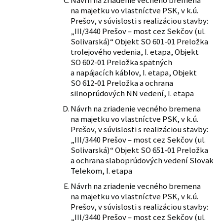
Návrh na zriadenie vecného bremena
na majetku vo vlastníctve PSK, v k.ú.
Prešov, v súvislosti s realizáciou stavby:
„III/3440 Prešov – most cez Sekčov (ul.
Solivarská)“ Objekt SO 601-01 Preložka
trolejového vedenia, I. etapa, Objekt
SO 602-01 Preložka spätných
a napájacích káblov, I. etapa, Objekt
SO 612-01 Preložka a ochrana
silnoprúdových NN vedení, I. etapa
Návrh na zriadenie vecného bremena
na majetku vo vlastníctve PSK, v k.ú.
Prešov, v súvislosti s realizáciou stavby:
„III/3440 Prešov – most cez Sekčov (ul.
Solivarská)“ Objekt SO 651-01 Preložka
a ochrana slaboprúdových vedení Slovak
Telekom, I. etapa
Návrh na zriadenie vecného bremena
na majetku vo vlastníctve PSK, v k.ú.
Prešov, v súvislosti s realizáciou stavby:
„III/3440 Prešov – most cez Sekčov (ul.