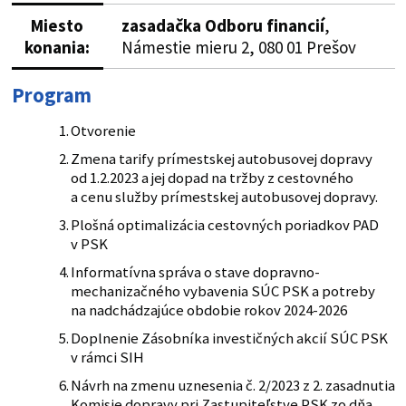
Miesto
zasadačka Odboru financií
,
konania:
Námestie mieru 2, 080 01 Prešov
Program
Otvorenie
Zmena tarify prímestskej autobusovej dopravy
od 1.2.2023 a jej dopad na tržby z cestovného
a cenu služby prímestskej autobusovej dopravy.
Plošná optimalizácia cestovných poriadkov PAD
v PSK
Informatívna správa o stave dopravno-
mechanizačného vybavenia SÚC PSK a potreby
na nadchádzajúce obdobie rokov 2024-2026
Doplnenie Zásobníka investičných akcií SÚC PSK
v rámci SIH
Návrh na zmenu uznesenia č. 2/2023 z 2. zasadnutia
Komisie dopravy pri Zastupiteľstve PSK zo dňa