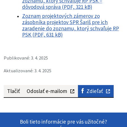
zoznamu, ktorý schvaľuje RP PSK –
dôvodová správa (PDF, 321 kB)
Zoznam projektových zámerov zo
zásobníka projektov SPR Šariš pre ich
zaradenie do zoznamu, ktorý schvaľuje RP
PSK (PDF, 631 kB)
Publikované: 3. 4. 2025
Aktualizované: 3. 4. 2025
Tlačiť
Odoslať e-mailom
Zdieľať
Boli tieto informácie pre vás užitočné?