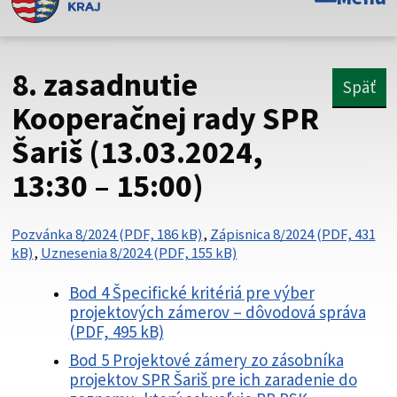
Toto je oficiálna webová stránka Prešovského
samosprávneho kraja. Oficiálne stránky využívajú doménu
psk.sk.
8. zasadnutie
Späť
Táto stránka je zabezpečená
Kooperačnej rady SPR
Šariš (13.03.2024,
Buďte pozorní a vždy sa uistite, že zdieľate informácie iba
cez zabezpečenú webovú stránku. Zabezpečená stránka
13:30 – 15:00)
vždy začína https:// pred názvom domény webového sídla.
Pozvánka 8/2024 (PDF, 186 kB)
,
Zápisnica 8/2024 (PDF, 431
kB)
,
Uznesenia 8/2024 (PDF, 155 kB)
Bod 4 Špecifické kritériá pre výber
projektových zámerov – dôvodová správa
(PDF, 495 kB)
Bod 5 Projektové zámery zo zásobníka
projektov SPR Šariš pre ich zaradenie do