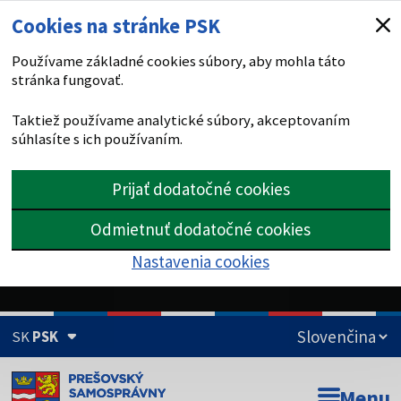
Cookies na stránke PSK
Používame základné cookies súbory, aby mohla táto
stránka fungovať.
Taktiež používame analytické súbory, akceptovaním
súhlasíte s ich používaním.
Prijať dodatočné cookies
Odmietnuť dodatočné cookies
Nastavenia cookies
SK
PSK
Doména psk.sk je oficiálna
Menu