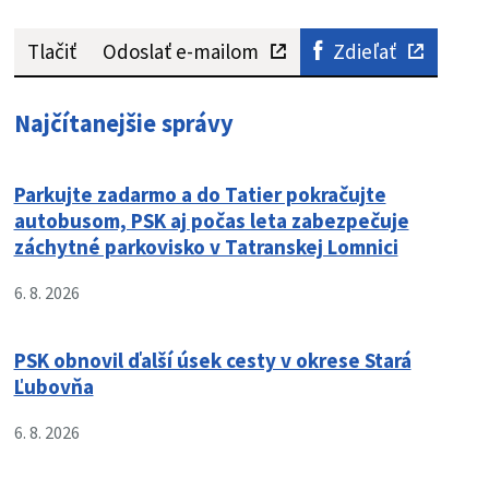
Tlačiť
Odoslať e-mailom
Zdieľať
Najčítanejšie správy
Parkujte zadarmo a do Tatier pokračujte
autobusom, PSK aj počas leta zabezpečuje
záchytné parkovisko v Tatranskej Lomnici
6. 8. 2026
PSK obnovil ďalší úsek cesty v okrese Stará
Ľubovňa
6. 8. 2026