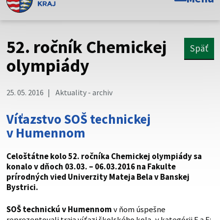
Toto je oficiálna webová stránka Prešovského
samosprávneho kraja. Oficiálne stránky využívajú doménu
psk.sk.
52. ročník Chemickej
Späť
Táto stránka je zabezpečená
olympiády
Buďte pozorní a vždy sa uistite, že zdieľate informácie iba
cez zabezpečenú webovú stránku. Zabezpečená stránka
25. 05. 2016
Aktuality - archiv
vždy začína https:// pred názvom domény webového sídla.
Víťazstvo SOŠ technickej
v Humennom
Celoštátne kolo 52. ročníka Chemickej olympiády sa
konalo v dňoch 03.03. – 06.03.2016 na Fakulte
prírodných vied Univerzity Mateja Bela v Banskej
Bystrici.
SOŠ technickú v Humennom
v ňom úspešne
reprezentovali traja víťazi školského kola, v kategórii E a F: