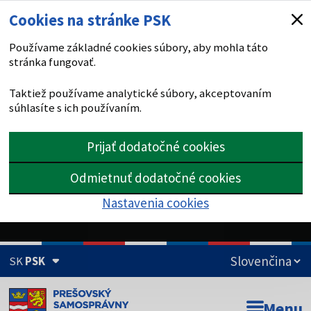
Cookies na stránke PSK
Používame základné cookies súbory, aby mohla táto
stránka fungovať.
Taktiež používame analytické súbory, akceptovaním
súhlasíte s ich používaním.
Prijať dodatočné cookies
Odmietnuť dodatočné cookies
Nastavenia cookies
SK
PSK
Doména psk.sk je oficiálna
Menu