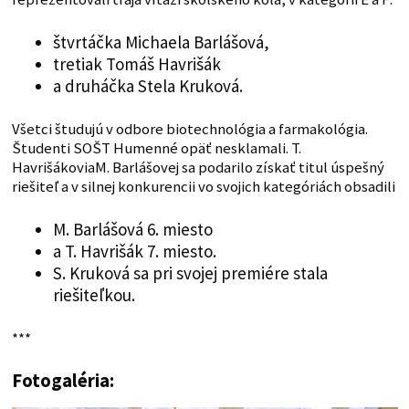
štvrtáčka Michaela Barlášová,
tretiak Tomáš Havrišák
a druháčka Stela Kruková.
Všetci študujú v odbore biotechnológia a farmakológia.
Študenti SOŠT Humenné opäť nesklamali. T.
HavrišákoviaM. Barlášovej sa podarilo získať titul úspešný
riešiteľ a v silnej konkurencii vo svojich kategóriách obsadili
M. Barlášová 6. miesto
a T. Havrišák 7. miesto.
S. Kruková sa pri svojej premiére stala
riešiteľkou.
***
Fotogaléria: