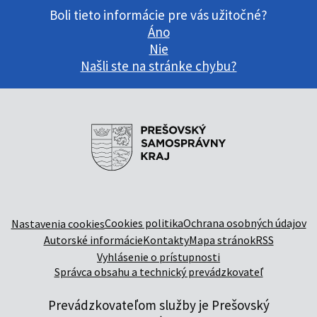
Boli tieto informácie pre vás užitočné?
Áno
Nie
Našli ste na stránke chybu?
Cookies politika
Ochrana osobných údajov
Nastavenia cookies
Autorské informácie
Kontakty
Mapa stránok
RSS
Vyhlásenie o prístupnosti
Správca obsahu a technický prevádzkovateľ
Prevádzkovateľom služby je Prešovský