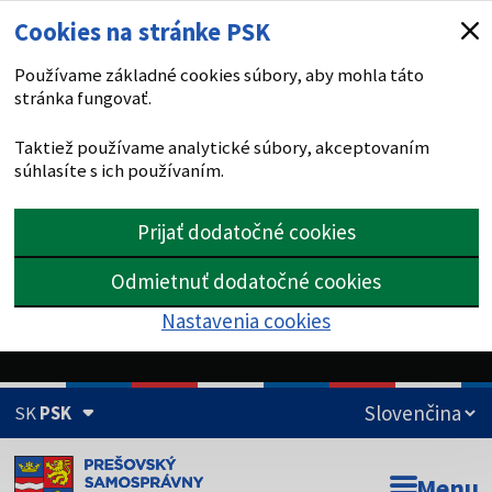
Cookies na stránke PSK
Používame základné cookies súbory, aby mohla táto
stránka fungovať.
Taktiež používame analytické súbory, akceptovaním
súhlasíte s ich používaním.
Prijať dodatočné cookies
Odmietnuť dodatočné cookies
Nastavenia cookies
SK
PSK
Doména psk.sk je oficiálna
Menu