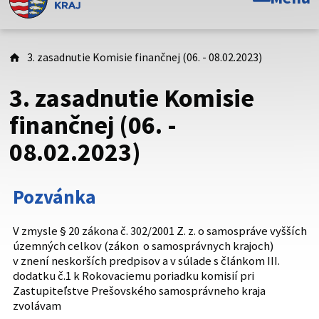
Toto je oficiálna webová stránka Prešovského
samosprávneho kraja. Oficiálne stránky využívajú doménu
psk.sk.
3. zasadnutie Komisie finančnej (06. - 08.02.2023)
Táto stránka je zabezpečená
3. zasadnutie Komisie
Buďte pozorní a vždy sa uistite, že zdieľate informácie iba
finančnej (06. -
cez zabezpečenú webovú stránku. Zabezpečená stránka
08.02.2023)
vždy začína https:// pred názvom domény webového sídla.
Pozvánka
V zmysle § 20 zákona č. 302/2001 Z. z. o samospráve vyšších
územných celkov (zákon o samosprávnych krajoch)
v znení neskorších predpisov a v súlade s článkom III.
dodatku č.1 k Rokovaciemu poriadku komisií pri
Zastupiteľstve Prešovského samosprávneho kraja
zvolávam