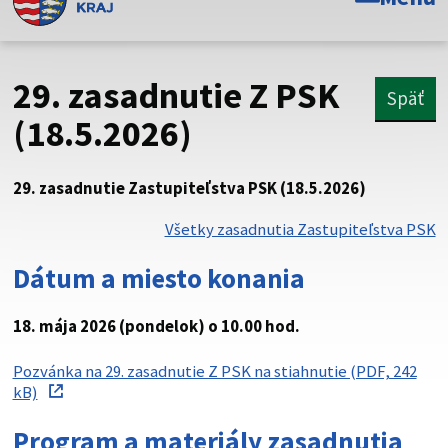
Toto je oficiálna webová stránka Prešovského
samosprávneho kraja. Oficiálne stránky využívajú doménu
psk.sk.
29. zasadnutie Z PSK
Späť
Táto stránka je zabezpečená
(18.5.2026)
Buďte pozorní a vždy sa uistite, že zdieľate informácie iba
cez zabezpečenú webovú stránku. Zabezpečená stránka
29. zasadnutie Zastupiteľstva PSK (18.5.2026)
vždy začína https:// pred názvom domény webového sídla.
Všetky zasadnutia Zastupiteľstva PSK
Dátum a miesto konania
18. mája 2026 (pondelok) o 10.00 hod.
Pozvánka na 29. zasadnutie Z PSK na stiahnutie (PDF, 242
kB)
Program a materiály zasadnutia