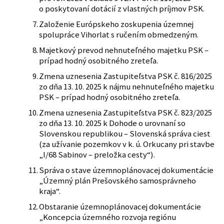
o poskytovaní dotácií z vlastných príjmov PSK.
Založenie Európskeho zoskupenia územnej
spolupráce Vihorlat s ručením obmedzeným.
Majetkový prevod nehnuteľného majetku PSK –
prípad hodný osobitného zreteľa.
Zmena uznesenia Zastupiteľstva PSK č. 816/2025
zo dňa 13. 10. 2025 k nájmu nehnuteľného majetku
PSK – prípad hodný osobitného zreteľa.
Zmena uznesenia Zastupiteľstva PSK č. 823/2025
zo dňa 13. 10. 2025 k Dohode o urovnaní so
Slovenskou republikou – Slovenská správa ciest
(za užívanie pozemkov v k. ú. Orkucany pri stavbe
„I/68 Sabinov – preložka cesty“).
Správa o stave územnoplánovacej dokumentácie
„Územný plán Prešovského samosprávneho
kraja“.
Obstaranie územnoplánovacej dokumentácie
„Koncepcia územného rozvoja regiónu