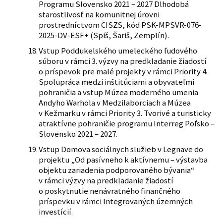
Programu Slovensko 2021 – 2027 Dlhodobá
starostlivosť na komunitnej úrovni
prostredníctvom CISZS, kód PSK-MPSVR-076-
2025-DV-ESF+ (Spiš, Šariš, Zemplín).
Vstup Poddukelského umeleckého ľudového
súboru v rámci 3. výzvy na predkladanie žiadostí
o príspevok pre malé projekty v rámci Priority 4.
Spolupráca medzi inštitúciami a obyvateľmi
pohraničia a vstup Múzea moderného umenia
Andyho Warhola v Medzilaborciach a Múzea
v Kežmarku v rámci Priority 3. Tvorivé a turisticky
atraktívne pohraničie programu Interreg Poľsko –
Slovensko 2021 – 2027.
Vstup Domova sociálnych služieb v Legnave do
projektu „Od pasívneho k aktívnemu – výstavba
objektu zariadenia podporovaného bývania“
v rámci výzvy na predkladanie žiadostí
o poskytnutie nenávratného finančného
príspevku v rámci Integrovaných územných
investícií.