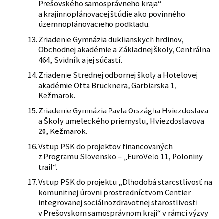
Prešovského samosprávneho kraja“
a krajinnoplánovacej štúdie ako povinného
územnoplánovacieho podkladu.
Zriadenie Gymnázia duklianskych hrdinov,
Obchodnej akadémie a Základnej školy, Centrálna
464, Svidník a jej súčastí.
Zriadenie Strednej odbornej školy a Hotelovej
akadémie Otta Brucknera, Garbiarska 1,
Kežmarok.
Zriadenie Gymnázia Pavla Országha Hviezdoslava
a Školy umeleckého priemyslu, Hviezdoslavova
20, Kežmarok.
Vstup PSK do projektov financovaných
z Programu Slovensko – „EuroVelo 11, Poloniny
trail“.
Vstup PSK do projektu „Dlhodobá starostlivosť na
komunitnej úrovni prostredníctvom Centier
integrovanej sociálnozdravotnej starostlivosti
v Prešovskom samosprávnom kraji“ v rámci výzvy