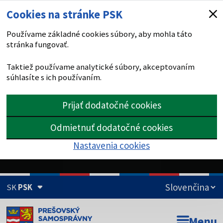
Cookies na stránke PSK
Používame základné cookies súbory, aby mohla táto
stránka fungovať.
Taktiež používame analytické súbory, akceptovaním
súhlasíte s ich používaním.
Prijať dodatočné cookies
Odmietnuť dodatočné cookies
Nastavenia cookies
SK
PSK
Doména psk.sk je oficiálna
Menu