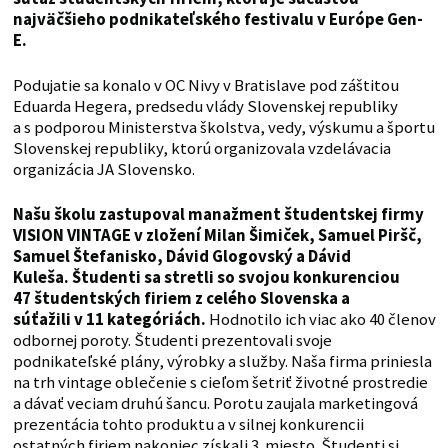
najväčšieho podnikateľského festivalu v Európe Gen-
E.
Podujatie sa konalo v OC Nivy v Bratislave pod záštitou
Eduarda Hegera, predsedu vlády Slovenskej republiky
a s podporou Ministerstva školstva, vedy, výskumu a športu
Slovenskej republiky, ktorú organizovala vzdelávacia
organizácia JA Slovensko.
Našu školu zastupoval manažment študentskej firmy
VISION VINTAGE v zložení Milan Šimiček, Samuel Piršč,
Samuel Štefanisko, Dávid Glogovský a Dávid
Kuleša. Študenti sa stretli so svojou konkurenciou
47 študentských firiem z celého Slovenska a
súťažili v 11 kategóriách.
Hodnotilo ich viac ako 40 členov
odbornej poroty. Študenti prezentovali svoje
podnikateľské plány, výrobky a služby. Naša firma priniesla
na trh vintage oblečenie s cieľom šetriť životné prostredie
a dávať veciam druhú šancu. Porotu zaujala marketingová
prezentácia tohto produktu a v silnej konkurencii
ostatných firiem nakoniec získali 3. miesto. Študenti si