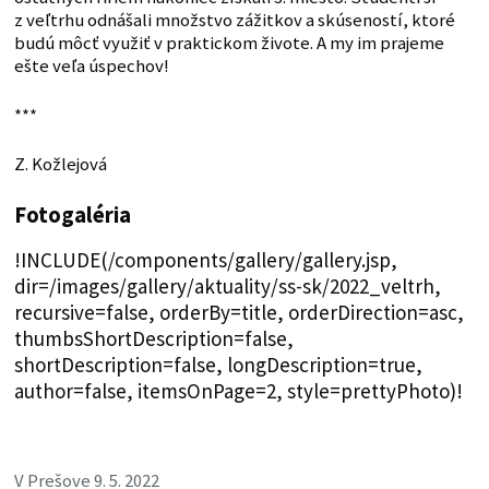
z veľtrhu odnášali množstvo zážitkov a skúseností, ktoré
budú môcť využiť v praktickom živote. A my im prajeme
ešte veľa úspechov!
***
Z. Kožlejová
Fotogaléria
!INCLUDE(/components/gallery/gallery.jsp,
dir=/images/gallery/aktuality/ss-sk/2022_veltrh,
recursive=false, orderBy=title, orderDirection=asc,
thumbsShortDescription=false,
shortDescription=false, longDescription=true,
author=false, itemsOnPage=2, style=prettyPhoto)!
V Prešove 9. 5. 2022