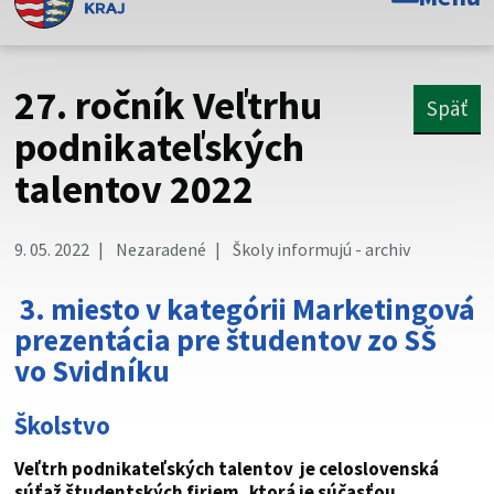
Toto je oficiálna webová stránka Prešovského
samosprávneho kraja. Oficiálne stránky využívajú doménu
psk.sk.
27. ročník Veľtrhu
Späť
Táto stránka je zabezpečená
podnikateľských
talentov 2022
Buďte pozorní a vždy sa uistite, že zdieľate informácie iba
cez zabezpečenú webovú stránku. Zabezpečená stránka
vždy začína https:// pred názvom domény webového sídla.
9. 05. 2022
Nezaradené
Školy informujú - archiv
3. miesto v kategórii Marketingová
prezentácia pre študentov zo SŠ
vo Svidníku
Školstvo
Veľtrh podnikateľských talentov je celoslovenská
súťaž študentských firiem, ktorá je súčasťou