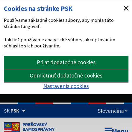
Cookies na stránke PSK
Používame základné cookies súbory, aby mohla táto
stránka fungovať.
Taktiež používame analytické súbory, akceptovaním
súhlasíte s ich používaním.
Prijať dodatočné cookies
Odmietnuť dodatočné cookies
Nastavenia cookies
SK
PSK
Doména psk.sk je oficiálna
Menu