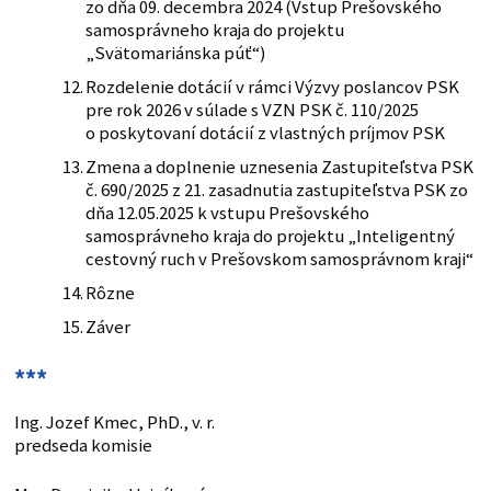
zo dňa 09. decembra 2024 (Vstup Prešovského
samosprávneho kraja do projektu
„Svätomariánska púť“)
Rozdelenie dotácií v rámci Výzvy poslancov PSK
pre rok 2026 v súlade s VZN PSK č. 110/2025
o poskytovaní dotácií z vlastných príjmov PSK
Zmena a doplnenie uznesenia Zastupiteľstva PSK
č. 690/2025 z 21. zasadnutia zastupiteľstva PSK zo
dňa 12.05.2025 k vstupu Prešovského
samosprávneho kraja do projektu „Inteligentný
cestovný ruch v Prešovskom samosprávnom kraji“
Rôzne
Záver
***
Ing. Jozef Kmec, PhD., v. r.
predseda komisie