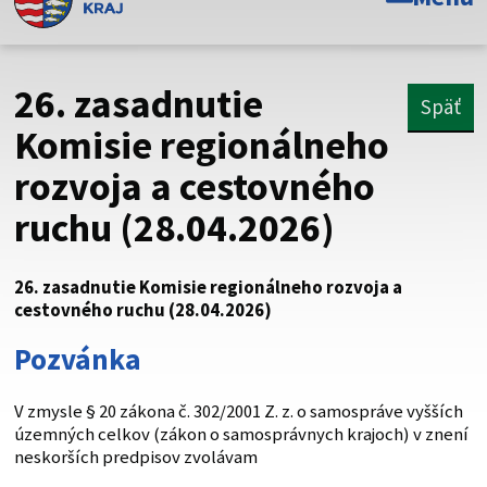
Toto je oficiálna webová stránka Prešovského
samosprávneho kraja. Oficiálne stránky využívajú doménu
psk.sk.
26. zasadnutie
Späť
Táto stránka je zabezpečená
Komisie regionálneho
rozvoja a cestovného
Buďte pozorní a vždy sa uistite, že zdieľate informácie iba
cez zabezpečenú webovú stránku. Zabezpečená stránka
ruchu (28.04.2026)
vždy začína https:// pred názvom domény webového sídla.
26. zasadnutie Komisie regionálneho rozvoja a
cestovného ruchu (28.04.2026)
Pozvánka
V zmysle § 20 zákona č. 302/2001 Z. z. o samospráve vyšších
územných celkov (zákon o samosprávnych krajoch) v znení
neskorších predpisov zvolávam