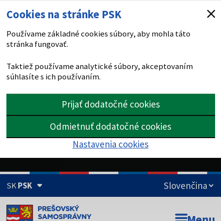
Cookies na stránke PSK
Používame základné cookies súbory, aby mohla táto
stránka fungovať.
Taktiež používame analytické súbory, akceptovaním
súhlasíte s ich používaním.
Prijať dodatočné cookies
Odmietnuť dodatočné cookies
Nastavenia cookies
SK
PSK
Doména psk.sk je oficiálna
Menu