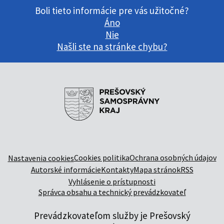
Boli tieto informácie pre vás užitočné?
Áno
Nie
Našli ste na stránke chybu?
Cookies politika
Ochrana osobných údajov
Nastavenia cookies
Autorské informácie
Kontakty
Mapa stránok
RSS
Vyhlásenie o prístupnosti
Správca obsahu a technický prevádzkovateľ
Prevádzkovateľom služby je Prešovský