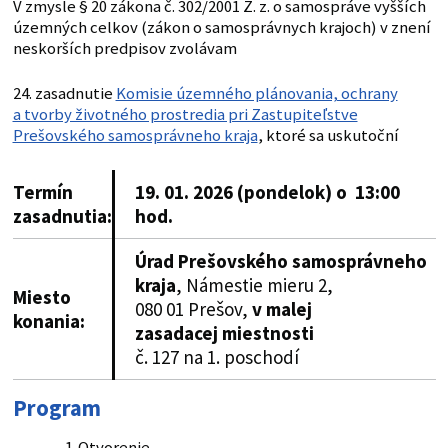
V zmysle § 20 zákona č. 302/2001 Z. z. o samospráve vyšších
územných celkov (zákon o samosprávnych krajoch) v znení
neskorších predpisov zvolávam
24. zasadnutie
Komisie územného plánovania, ochrany
a tvorby životného prostredia pri Zastupiteľstve
Prešovského samosprávneho kraja
, ktoré sa uskutoční
Termín
19. 01. 2026 (pondelok) o 13:00
zasadnutia:
hod.
Úrad Prešovského samosprávneho
kraja
, Námestie mieru 2,
Miesto
080 01 Prešov,
v malej
konania:
zasadacej miestnosti
č. 127 na 1. poschodí
Program
Otvorenie