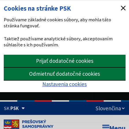
Cookies na stránke PSK
Používame základné cookies súbory, aby mohla táto
stránka fungovať.
Taktiež používame analytické súbory, akceptovaním
súhlasíte s ich používaním.
Prijať dodatočné cookies
Odmietnuť dodatočné cookies
Nastavenia cookies
SK
PSK
Doména psk.sk je oficiálna
Menu