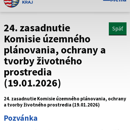
Toto je oficiálna webová stránka Prešovského
samosprávneho kraja. Oficiálne stránky využívajú doménu
psk.sk.
24. zasadnutie
Späť
Táto stránka je zabezpečená
Komisie územného
plánovania, ochrany a
Buďte pozorní a vždy sa uistite, že zdieľate informácie iba
cez zabezpečenú webovú stránku. Zabezpečená stránka
tvorby životného
vždy začína https:// pred názvom domény webového sídla.
prostredia
(19.01.2026)
24. zasadnutie Komisie územného plánovania, ochrany
a tvorby životného prostredia (19.01.2026)
Pozvánka