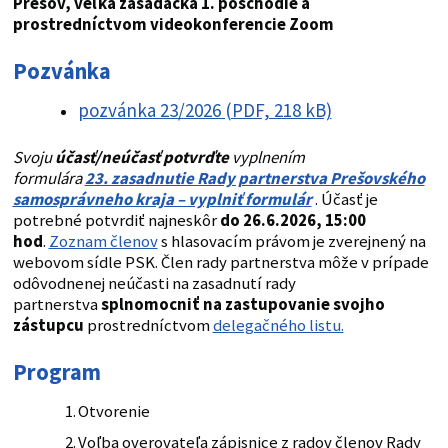
Prešov, veľká zasadačka 1. poschodie
a
prostredníctvom videokonferencie Zoom
Pozvánka
pozvánka 23/2026 (PDF, 218 kB)
Svoju
účasť/neúčasť potvrďte
vyplnením
formulára
23. zasadnutie Rady partnerstva Prešovského
samosprávneho kraja – vyplniť formulár
. Účasť je
potrebné potvrdiť najneskôr
do 26.6.2026, 15:00
hod
.
Zoznam členov
s hlasovacím právom je zverejnený na
webovom sídle PSK. Člen rady partnerstva môže v prípade
odôvodnenej neúčasti na zasadnutí rady
partnerstva
splnomocniť na zastupovanie svojho
zástupcu
prostredníctvom
delegačného listu.
Program
Otvorenie
Voľba overovateľa zápisnice z radov členov Rady