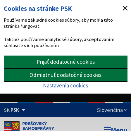
Cookies na stránke PSK
Používame základné cookies súbory, aby mohla táto
stránka fungovať.
Taktiež používame analytické súbory, akceptovaním
súhlasíte s ich používaním.
Prijať dodatočné cookies
Odmietnuť dodatočné cookies
Nastavenia cookies
SK
PSK
Doména psk.sk je oficiálna
Menu