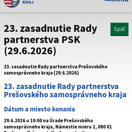
Toto je oficiálna webová stránka Prešovského
samosprávneho kraja. Oficiálne stránky využívajú doménu
psk.sk.
23. zasadnutie Rady
Späť
Táto stránka je zabezpečená
partnerstva PSK
(29.6.2026)
Buďte pozorní a vždy sa uistite, že zdieľate informácie iba
cez zabezpečenú webovú stránku. Zabezpečená stránka
vždy začína https:// pred názvom domény webového sídla.
23. zasadnutie Rady partnerstva Prešovského
samosprávneho kraja (29.6.2026)
23. zasadnutie Rady partnerstva
Prešovského samosprávneho kraja
Dátum a miesto konania
29.6.2026 o 10:00 na Úrade Prešovského
samosprávneho kraja, Námestie mieru 2, 080 01